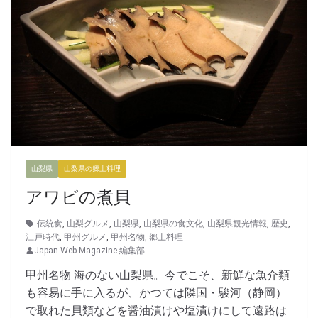
山梨県
山梨県の郷土料理
アワビの煮貝
伝統食
,
山梨グルメ
,
山梨県
,
山梨県の食文化
,
山梨県観光情報
,
歴史
,
江戸時代
,
甲州グルメ
,
甲州名物
,
郷土料理
Japan Web Magazine 編集部
甲州名物 海のない山梨県。今でこそ、新鮮な魚介類
も容易に手に入るが、かつては隣国・駿河（静岡）
で取れた貝類などを醤油漬けや塩漬けにして遠路は