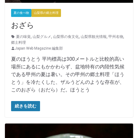
夏の食べ物
山梨県の郷土料理
おざら
夏の味覚
,
山梨グルメ
,
山梨県の食文化
,
山梨県観光情報
,
甲州名物
,
郷土料理
Japan Web Magazine 編集部
夏のほうとう 平均標高は300メートルと比較的高い
場所にあるにもかかわらず、盆地特有の内陸性気候
である甲州の夏は暑い。その甲州の郷土料理「ほう
とう」を冷たくした、ザルうどんのような存在が、
このおざら（おだら）だ。ほうとう
続きを読む