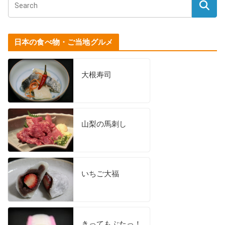
日本の食べ物・ご当地グルメ
大根寿司
山梨の馬刺し
いちご大福
きってもぶたっ！