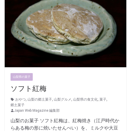
山梨県の菓子
ソフト紅梅
おやつ
,
山梨の郷土菓子
,
山梨グルメ
,
山梨県の食文化
,
菓子
,
郷土菓子
Japan Web Magazine 編集部
山梨のお菓子 ソフト紅梅は、紅梅焼き（江戸時代か
らある梅の形に焼いたせんべい）を、ミルクや大豆