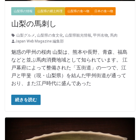
山梨県の情報
山梨県の郷土料理
山梨県の食べ物
日本の食べ物
山梨の馬刺し
山梨グルメ
,
山梨県の食文化
,
山梨県観光情報
,
甲州名物
,
馬肉
Japan Web Magazine 編集部
魅惑の甲州の桜肉 山梨は、熊本や長野、青森、福島
などと並ぶ馬肉消費地域として知られています。 江
戸幕府によって整備された「五街道」の一つで、江
戸と甲斐（現・山梨県）を結んだ甲州街道が通って
おり、また江戸時代に盛んであった
続きを読む