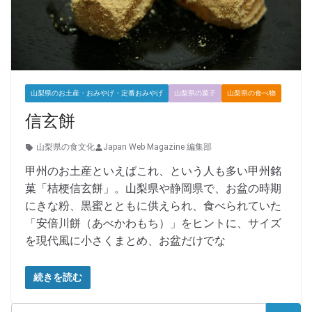
山梨県のお土産・おみやげ・定番おみやげ
山梨県の菓子
山梨県の食べ物
信玄餅
山梨県の食文化
Japan Web Magazine 編集部
甲州のお土産といえばこれ、という人も多い甲州銘
菓「桔梗信玄餅」。山梨県や静岡県で、お盆の時期
にきな粉、黒蜜とともに供えられ、食べられていた
「安倍川餅（あべかわもち）」をヒントに、サイズ
を現代風に小さくまとめ、お盆だけでな
続きを読む