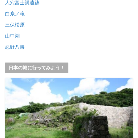
人穴富士講遺跡
白糸ノ滝
三保松原
山中湖
忍野八海
日本の城に行ってみよう！