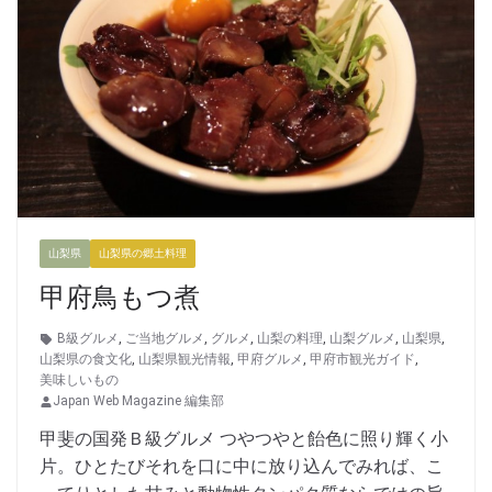
山梨県
山梨県の郷土料理
甲府鳥もつ煮
B級グルメ
,
ご当地グルメ
,
グルメ
,
山梨の料理
,
山梨グルメ
,
山梨県
,
山梨県の食文化
,
山梨県観光情報
,
甲府グルメ
,
甲府市観光ガイド
,
美味しいもの
Japan Web Magazine 編集部
甲斐の国発Ｂ級グルメ つやつやと飴色に照り輝く小
片。ひとたびそれを口に中に放り込んでみれば、こ