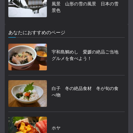
風景 山形の雪の風景 日本の雪
景色
あなたにおすすめのページ
宇和島鯛めし 愛媛の絶品ご当地
グルメを食べよう！
白子 冬の絶品食材 冬が旬の食
べ物
ホヤ