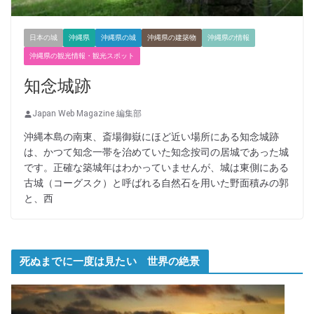
日本の城
沖縄県
沖縄県の城
沖縄県の建築物
沖縄県の情報
沖縄県の観光情報・観光スポット
知念城跡
Japan Web Magazine 編集部
沖縄本島の南東、斎場御嶽にほど近い場所にある知念城跡
は、かつて知念一帯を治めていた知念按司の居城であった城
です。正確な築城年はわかっていませんが、城は東側にある
古城（コーグスク）と呼ばれる自然石を用いた野面積みの郭
と、西
死ぬまでに一度は見たい 世界の絶景