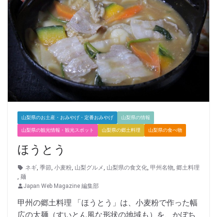
山梨県のお土産・おみやげ・定番おみやげ
山梨県の情報
山梨県の観光情報・観光スポット
山梨県の郷土料理
山梨県の食べ物
ほうとう
ネギ
,
季節
,
小麦粉
,
山梨グルメ
,
山梨県の食文化
,
甲州名物
,
郷土料理
,
麺
Japan Web Magazine 編集部
甲州の郷土料理 「ほうとう」は、小麦粉で作った幅
広の太麺（すいとん風な形状の地域も）を、かぼち