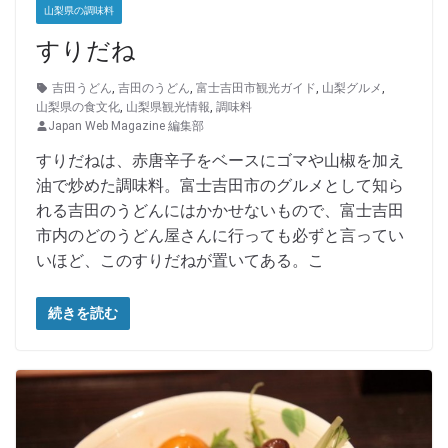
山梨県の調味料
すりだね
吉田うどん
,
吉田のうどん
,
富士吉田市観光ガイド
,
山梨グルメ
,
山梨県の食文化
,
山梨県観光情報
,
調味料
Japan Web Magazine 編集部
すりだねは、赤唐辛子をベースにゴマや山椒を加え
油で炒めた調味料。富士吉田市のグルメとして知ら
れる吉田のうどんにはかかせないもので、富士吉田
市内のどのうどん屋さんに行っても必ずと言ってい
いほど、このすりだねが置いてある。こ
続きを読む