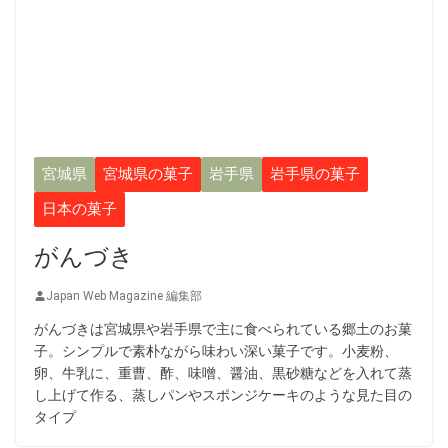
宮城県
宮城県の菓子
岩手県
岩手県の菓子
日本の菓子
がんづき
Japan Web Magazine 編集部
がんづきは宮城県や岩手県で主に食べられている郷土のお菓
子。シンプルで素朴ながら味わい深い菓子です。小麦粉、
卵、牛乳に、重曹、酢、味噌、醤油、黒砂糖などを入れて蒸
し上げて作る、蒸しパンやスポンジケーキのような見た目の
タイプ