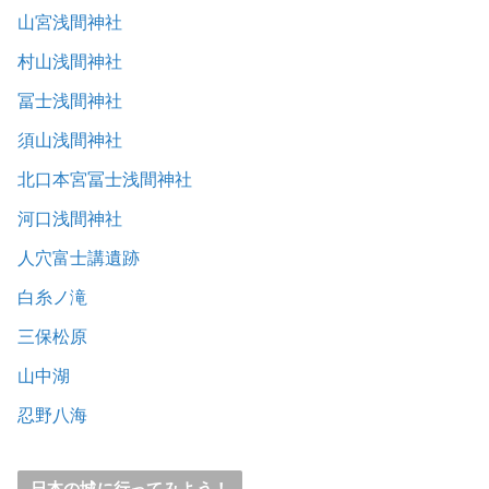
山宮浅間神社
村山浅間神社
冨士浅間神社
須山浅間神社
北口本宮冨士浅間神社
河口浅間神社
人穴富士講遺跡
白糸ノ滝
三保松原
山中湖
忍野八海
日本の城に行ってみよう！