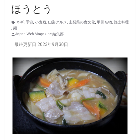
ほうとう
ネギ
,
季節
,
小麦粉
,
山梨グルメ
,
山梨県の食文化
,
甲州名物
,
郷土料理
,
麺
Japan Web Magazine 編集部
最終更新日 2023年9月30日