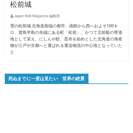
松前城
Japan Web Magazine 編集部
雪の松前城 北海道南端の都市、函館から西へおよそ100キ
ロ、渡島半島の先端にある町「松前」。かつて北前船の寄港
地として栄え、にしんや鮭、昆布を始めとした北海道の海産
物が江戸や京都へと運ばれる運送物流の中心地となっていた
と
死ぬまでに一度は見たい 世界の絶景