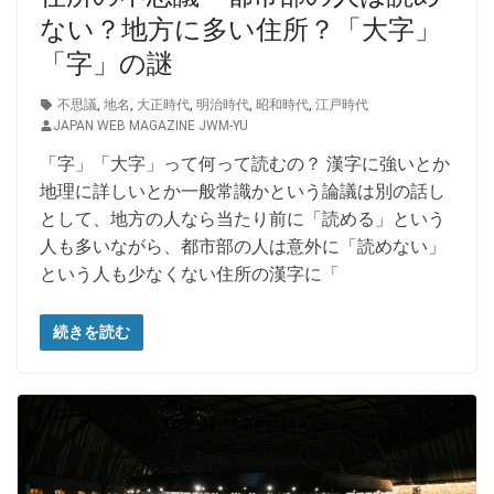
ない？地方に多い住所？「大字」
「字」の謎
不思議
,
地名
,
大正時代
,
明治時代
,
昭和時代
,
江戸時代
JAPAN WEB MAGAZINE JWM-YU
「字」「大字」って何って読むの？ 漢字に強いとか
地理に詳しいとか一般常識かという論議は別の話し
として、地方の人なら当たり前に「読める」という
人も多いながら、都市部の人は意外に「読めない」
という人も少なくない住所の漢字に「
続きを読む