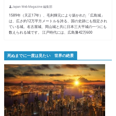
Japan Web Magazine 編集部
1589年（天正17年）、毛利輝元により築かれた「広島城」
は、広さ約12万平方メートルを誇る、国の史跡にも指定され
ている城。名古屋城、岡山城と共に日本三大平城の一つにも
数えられる城です。 江戸時代には、広島藩42万600
死ぬまでに一度は見たい 世界の絶景