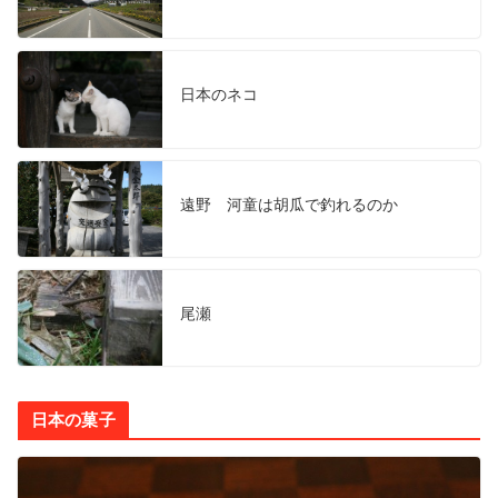
日本のネコ
遠野 河童は胡瓜で釣れるのか
尾瀬
日本の菓子