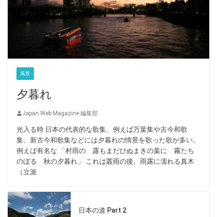
風景
夕暮れ
Japan Web Magazine 編集部
光入る時 日本の代表的な歌集、例えば万葉集や古今和歌
集、新古今和歌集などには夕暮れの情景を歌った歌が多い。
例えば有名な 「村雨の 露もまだひぬまきの葉に 霧たち
のぼる 秋の夕暮れ」 これは叢雨の後、雨露に濡れる真木
（立派
日本の道 Part 2