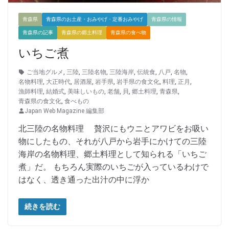
青森県
青森県のお土産・おみやげ・定番おみやげ
青森県の情報
青森県の記事
青森県の郷土料理
青森県の食べ物
いちご煮
ご当地グルメ
,
三陸
,
三陸名物
,
三陸海岸
,
伝統食
,
八戸
,
名物
,
名物料理
,
大正時代
,
居酒屋
,
岩手県
,
岩手県の食文化
,
料理
,
正月
,
漁師料理
,
結婚式
,
美味しいもの
,
老舗
,
貝
,
郷土料理
,
青森県
,
青森県の食文化
,
食べもの
Japan Web Magazine 編集部
北三陸の名物料理 贅沢にもウニとアワビをお吸い
物にしたもの、それが八戸から岩手にかけての三陸
海岸の名物料理、郷土料理として知られる「いちご
煮」だ。 もちろん実際のいちごが入っているわけで
はなく、透き通った出汁の中に浮か
続きを読む