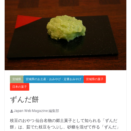
宮城県
宮城県のお土産・おみやげ・定番おみやげ
宮城県の菓子
日本の菓子
ずんだ餅
Japan Web Magazine 編集部
枝豆のおやつ 仙台名物の郷土菓子として知られる「ずんだ
餅」は、茹でた枝豆をつぶし、砂糖を混ぜて作る「ずんだ」