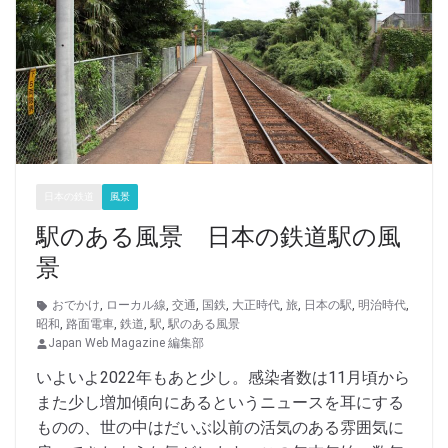
日本の鉄道
風景
駅のある風景 日本の鉄道駅の風
景
おでかけ
,
ローカル線
,
交通
,
国鉄
,
大正時代
,
旅
,
日本の駅
,
明治時代
,
昭和
,
路面電車
,
鉄道
,
駅
,
駅のある風景
Japan Web Magazine 編集部
いよいよ2022年もあと少し。感染者数は11月頃から
また少し増加傾向にあるというニュースを耳にする
ものの、世の中はだいぶ以前の活気のある雰囲気に