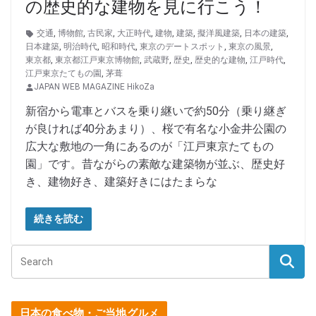
の歴史的な建物を見に行こう！
交通
,
博物館
,
古民家
,
大正時代
,
建物
,
建築
,
擬洋風建築
,
日本の建築
,
日本建築
,
明治時代
,
昭和時代
,
東京のデートスポット
,
東京の風景
,
東京都
,
東京都江戸東京博物館
,
武蔵野
,
歴史
,
歴史的な建物
,
江戸時代
,
江戸東京たてもの園
,
茅葺
JAPAN WEB MAGAZINE HikoZa
新宿から電車とバスを乗り継いで約50分（乗り継ぎ
が良ければ40分あまり）、桜で有名な小金井公園の
広大な敷地の一角にあるのが「江戸東京たてもの
園」です。昔ながらの素敵な建築物が並ぶ、歴史好
き、建物好き、建築好きにはたまらな
続きを読む
日本の食べ物・ご当地グルメ