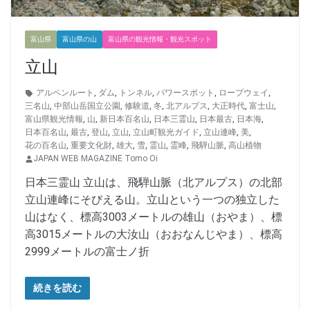
富山県
富山県の山
富山県の観光情報・観光スポット
立山
アルペンルート
,
ダム
,
トンネル
,
パワースポット
,
ロープウェイ
,
三名山
,
中部山岳国立公園
,
修験道
,
冬
,
北アルプス
,
大正時代
,
富士山
,
富山県観光情報
,
山
,
新日本百名山
,
日本三霊山
,
日本最古
,
日本海
,
日本百名山
,
最古
,
登山
,
立山
,
立山町観光ガイド
,
立山連峰
,
美
,
花の百名山
,
重要文化財
,
雄大
,
雪
,
霊山
,
霊峰
,
飛騨山脈
,
高山植物
JAPAN WEB MAGAZINE Tomo Oi
日本三霊山 立山は、飛騨山脈（北アルプス）の北部
立山連峰にそびえる山。立山という一つの独立した
山はなく、標高3003メートルの雄山（おやま）、標
高3015メートルの大汝山（おおなんじやま）、標高
2999メートルの富士ノ折
続きを読む