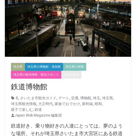
埼玉県
埼玉県の博物館・美術館
埼玉県の情報
埼玉県の観光情報・観光スポット
日本の鉄道
鉄道博物館
B
,
さいたま市観光ガイド
,
デート
,
交通
,
博物館
,
埼玉
,
埼玉県
,
埼玉県観光情報
,
大正時代
,
家族でおでかけ
,
新幹線
,
昭和
,
親子で楽しむ
,
鉄道
Japan Web Magazine 編集部
鉄道好き、乗り物好きの人達にとっては、夢のよう
な場所、それが埼玉県さいたま市大宮区にある鉄道