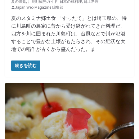
夏の味覚
,
川島町観光ガイド
,
日本の麺料理
,
郷土料理
Japan Web Magazine 編集部
夏のスタミナ郷土食 「すったて」とは埼玉県の、特
に川島町の農家に昔から受け継がれてきた料理だ。
四方を川に囲まれた川島町は、台風などで川が氾濫
することで豊かな土壌がもたらされ、その肥沃な大
地での稲作が古くから盛んだった。ま
続きを読む