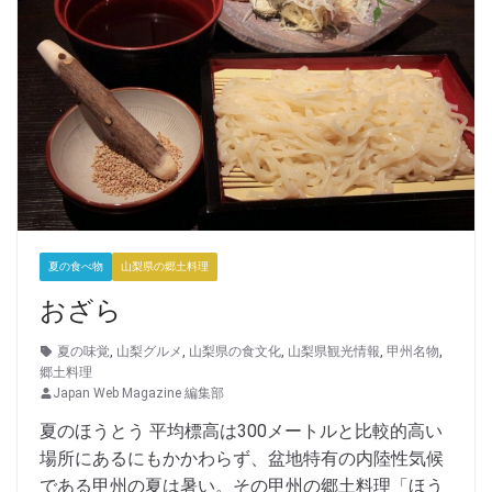
夏の食べ物
山梨県の郷土料理
おざら
夏の味覚
,
山梨グルメ
,
山梨県の食文化
,
山梨県観光情報
,
甲州名物
,
郷土料理
Japan Web Magazine 編集部
夏のほうとう 平均標高は300メートルと比較的高い
場所にあるにもかかわらず、盆地特有の内陸性気候
である甲州の夏は暑い。その甲州の郷土料理「ほう