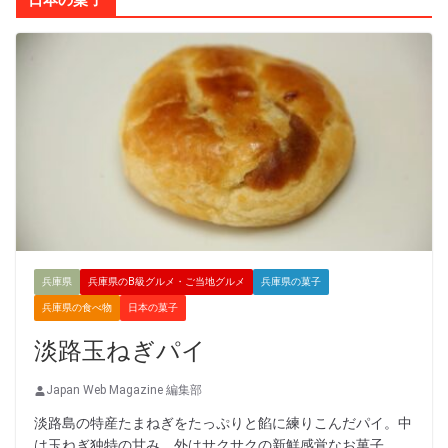
兵庫県
兵庫県のB級グルメ・ご当地グルメ
兵庫県の菓子
兵庫県の食べ物
日本の菓子
淡路玉ねぎパイ
Japan Web Magazine 編集部
淡路島の特産たまねぎをたっぷりと餡に練りこんだパイ。中
は玉ねぎ独特の甘み、外はサクサクの新鮮感覚なお菓子。