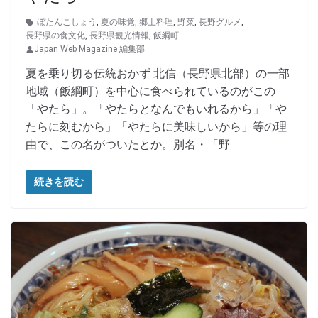
ぼたんこしょう
,
夏の味覚
,
郷土料理
,
野菜
,
長野グルメ
,
長野県の食文化
,
長野県観光情報
,
飯綱町
Japan Web Magazine 編集部
夏を乗り切る伝統おかず 北信（長野県北部）の一部
地域（飯綱町）を中心に食べられているのがこの
「やたら」。「やたらとなんでもいれるから」「や
たらに刻むから」「やたらに美味しいから」等の理
由で、この名がついたとか。別名・「野
続きを読む