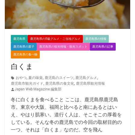
鹿児島県
鹿児島県のB級グルメ・ご当地グルメ
鹿児島県の情報
鹿児島県の菓子
鹿児島県の観光情報・観光スポット
鹿児島県の記事
鹿児島県の食べ物
白くま
おやつ
,
夏の味覚
,
鹿児島のスイーツ
,
鹿児島グルメ
,
鹿児島市観光ガイド
,
鹿児島県の食文化
,
鹿児島県観光情報
Japan Web Magazine 編集部
冬に白くまを食べること ここは、鹿児島県鹿児島
市。東京や大阪、福岡と比べると南にあるとはい
え、やはり肌寒い。道行く人は、そこそこの厚着を
している。そんな冬の鹿児島での今回の取材目的の
一つ、それは「白くま」なのだ。空を飛ん