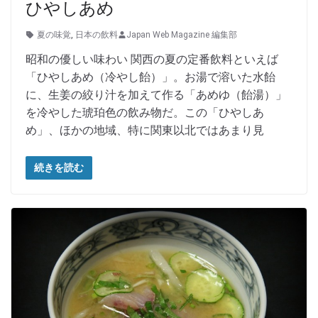
ひやしあめ
夏の味覚
,
日本の飲料
Japan Web Magazine 編集部
昭和の優しい味わい 関西の夏の定番飲料といえば
「ひやしあめ（冷やし飴）」。お湯で溶いた水飴
に、生姜の絞り汁を加えて作る「あめゆ（飴湯）」
を冷やした琥珀色の飲み物だ。この「ひやしあ
め」、ほかの地域、特に関東以北ではあまり見
続きを読む