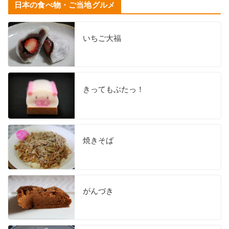
日本の食べ物・ご当地グルメ
いちご大福
きってもぶたっ！
焼きそば
がんづき