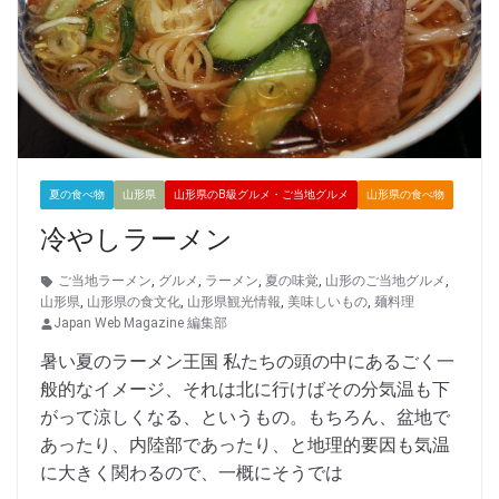
夏の食べ物
山形県
山形県のB級グルメ・ご当地グルメ
山形県の食べ物
冷やしラーメン
ご当地ラーメン
,
グルメ
,
ラーメン
,
夏の味覚
,
山形のご当地グルメ
,
山形県
,
山形県の食文化
,
山形県観光情報
,
美味しいもの
,
麺料理
Japan Web Magazine 編集部
暑い夏のラーメン王国 私たちの頭の中にあるごく一
般的なイメージ、それは北に行けばその分気温も下
がって涼しくなる、というもの。もちろん、盆地で
あったり、内陸部であったり、と地理的要因も気温
に大きく関わるので、一概にそうでは