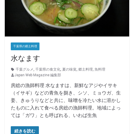
千葉県の郷土料理
水なます
千葉グルメ
,
千葉県の食文化
,
夏の味覚
,
郷土料理
,
魚料理
Japan Web Magazine 編集部
房総の漁師料理 水なますは、新鮮なアジやイサキ
（イサギ）などの青魚を捌き、シソ、ミョウガ、生
姜、きゅうりなどと共に、味噌を冷たい水に溶かし
たものに入れて食べる房総の漁師料理。地域によっ
ては「ガワ」とも呼ばれる、いわば生魚
続きを読む