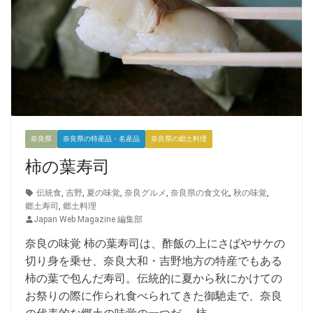
奈良県
奈良県の特産品・名産品
奈良県の郷土料理
柿の葉寿司
伝統食
,
吉野
,
夏の味覚
,
奈良グルメ
,
奈良県の食文化
,
秋の味覚
,
郷土寿司
,
郷土料理
Japan Web Magazine 編集部
奈良の味覚 柿の葉寿司は、酢飯の上にさばやサケの
切り身を乗せ、奈良大和・吉野地方の特産でもある
柿の葉で包んだ寿司。伝統的に夏から秋にかけての
お祭りの際に作られ食べられてきた御馳走で、奈良