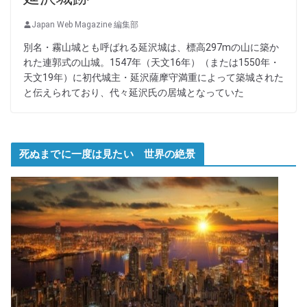
Japan Web Magazine 編集部
別名・霧山城とも呼ばれる延沢城は、標高297mの山に築か
れた連郭式の山城。1547年（天文16年）（または1550年・
天文19年）に初代城主・延沢薩摩守満重によって築城された
と伝えられており、代々延沢氏の居城となっていた
死ぬまでに一度は見たい 世界の絶景