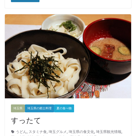
埼玉県
埼玉県の郷土料理
夏の食べ物
すったて
うどん
,
スタミナ食
,
埼玉グルメ
,
埼玉県の食文化
,
埼玉県観光情報
,