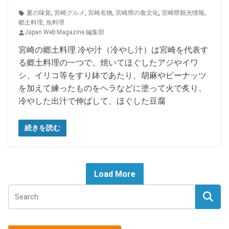
夏の味覚
,
宮崎グルメ
,
宮崎名物
,
宮崎県の食文化
,
宮崎県観光情報
,
郷土料理
,
魚料理
Japan Web Magazine 編集部
宮崎の郷土料理 冷や汁（冷やし汁）は宮崎を代表す
る郷土料理の一つで、焼いてほぐしたアジやイワ
シ、イリコ等をすり鉢であたり、胡麻やピーナッツ
を加えて練ったものをヘラなどに塗って火で炙り、
冷やした出汁で伸ばして、ほぐした豆腐
続きを読む
Load More