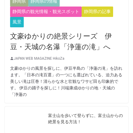
静岡県
静岡県の情報
静岡県の観光情報・観光スポット
静岡県の記事
風景
文豪ゆかりの絶景シリーズ 伊
豆・天城の名瀑「浄蓮の滝」へ
JAPAN WEB MAGAZINE HikoZa
文豪ゆかりの風景を探しに、伊豆半島の「浄蓮の滝」を訪れ
ます。「日本の滝百選」の一つにも選ばれている、迫力ある
美しい滝は圧巻！清らかな水と壮観なワサビ田も印象的で
す。 伊豆の踊子を探しに！川端康成ゆかりの地・天城の
「浄蓮の
富士山を歩いて登らずに、富士山からの
絶景を見る方法！