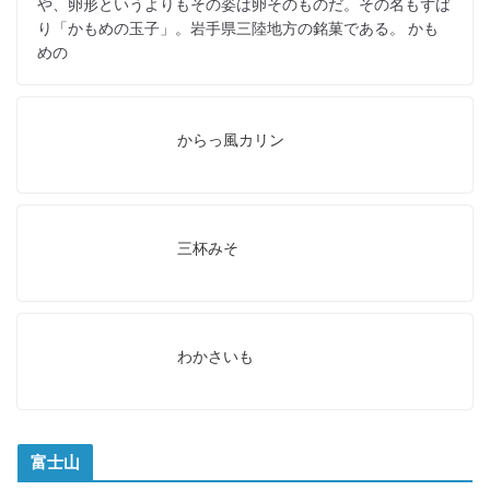
や、卵形というよりもその姿は卵そのものだ。その名もずば
り「かもめの玉子」。岩手県三陸地方の銘菓である。 かも
めの
からっ風カリン
三杯みそ
わかさいも
富士山