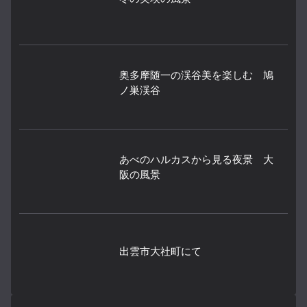
奥多摩随一の渓谷美を楽しむ 鳩
ノ巣渓谷
あべのハルカスから見る夜景 大
阪の風景
出雲市大社町にて