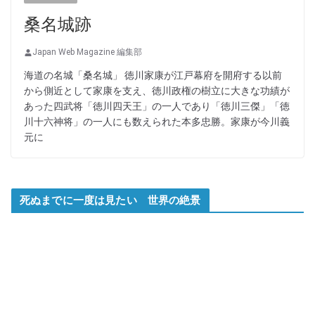
桑名城跡
Japan Web Magazine 編集部
海道の名城「桑名城」 徳川家康が江戸幕府を開府する以前
から側近として家康を支え、徳川政権の樹立に大きな功績が
あった四武将「徳川四天王」の一人であり「徳川三傑」「徳
川十六神将」の一人にも数えられた本多忠勝。家康が今川義
元に
死ぬまでに一度は見たい 世界の絶景