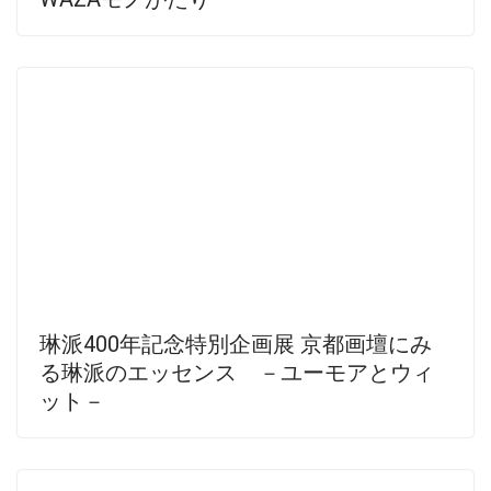
琳派400年記念特別企画展 京都画壇にみ
る琳派のエッセンス －ユーモアとウィ
ット－