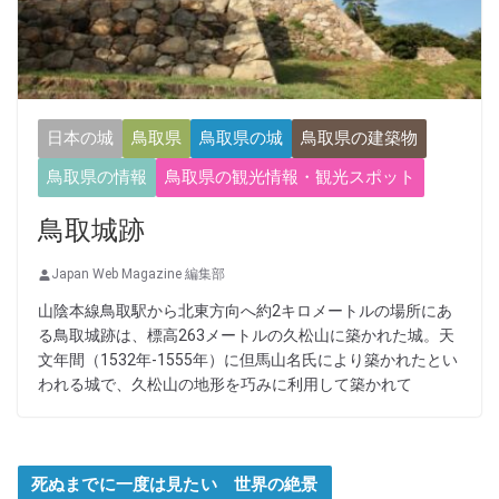
日本の城
鳥取県
鳥取県の城
鳥取県の建築物
鳥取県の情報
鳥取県の観光情報・観光スポット
鳥取城跡
Japan Web Magazine 編集部
山陰本線鳥取駅から北東方向へ約2キロメートルの場所にあ
る鳥取城跡は、標高263メートルの久松山に築かれた城。天
文年間（1532年-1555年）に但馬山名氏により築かれたとい
われる城で、久松山の地形を巧みに利用して築かれて
死ぬまでに一度は見たい 世界の絶景