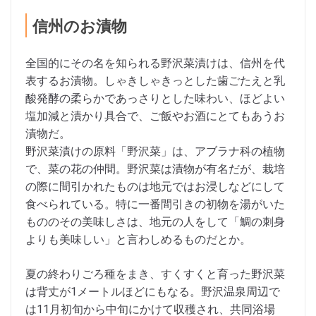
信州のお漬物
全国的にその名を知られる野沢菜漬けは、信州を代
表するお漬物。しゃきしゃきっとした歯ごたえと乳
酸発酵の柔らかであっさりとした味わい、ほどよい
塩加減と漬かり具合で、ご飯やお酒にとてもあうお
漬物だ。
野沢菜漬けの原料「野沢菜」は、アブラナ科の植物
で、菜の花の仲間。野沢菜は漬物が有名だが、栽培
の際に間引かれたものは地元ではお浸しなどにして
食べられている。特に一番間引きの初物を湯がいた
もののその美味しさは、地元の人をして「鯛の刺身
よりも美味しい」と言わしめるものだとか。
夏の終わりごろ種をまき、すくすくと育った野沢菜
は背丈が1メートルほどにもなる。野沢温泉周辺で
は11月初旬から中旬にかけて収穫され、共同浴場