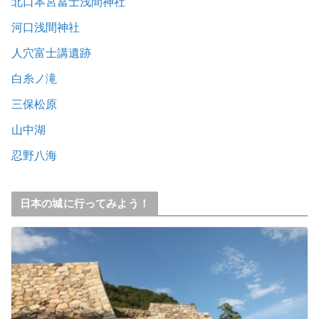
北口本宮冨士浅間神社
河口浅間神社
人穴富士講遺跡
白糸ノ滝
三保松原
山中湖
忍野八海
日本の城に行ってみよう！