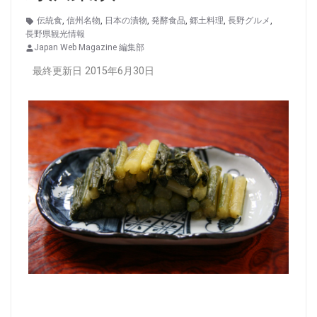
伝統食
,
信州名物
,
日本の漬物
,
発酵食品
,
郷土料理
,
長野グルメ
,
長野県観光情報
Japan Web Magazine 編集部
最終更新日 2015年6月30日