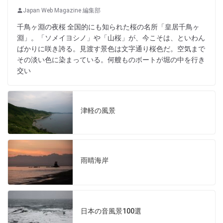
Japan Web Magazine 編集部
千鳥ヶ淵の夜桜 全国的にも知られた桜の名所「皇居千鳥ヶ
淵」。「ソメイヨシノ」や「山桜」が、今こそは、といわん
ばかりに咲き誇る。見渡す景色は文字通り桜色だ。空気まで
その淡い色に染まっている。何艘ものボートが堀の中を行き
交い
津軽の風景
雨晴海岸
日本の音風景100選