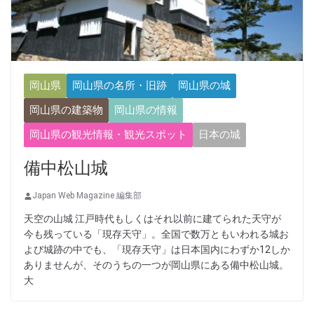
岡山県
岡山県の名所・旧跡
岡山県の城
岡山県の建築物
岡山県の情報
岡山県の観光情報・観光スポット
日本の城
備中松山城
Japan Web Magazine 編集部
天空の山城 江戸時代もしくはそれ以前に建てられた天守が
今も残っている「現存天守」。全国で数万ともいわれる城お
よび城跡の中でも、「現存天守」は日本国内にわずか12しか
ありませんが、そのうちの一つが岡山県にある備中松山城。
大