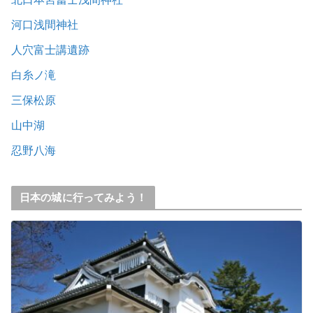
河口浅間神社
人穴富士講遺跡
白糸ノ滝
三保松原
山中湖
忍野八海
日本の城に行ってみよう！