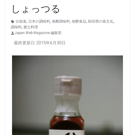
しょっつる
伝統食
,
日本の調味料
,
発酵調味料
,
発酵食品
,
秋田県の食文化
,
調味料
,
郷土料理
Japan Web Magazine 編集部
最終更新日 2015年6月30日