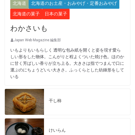
北海道
北海道のお土産・おみやげ・定番おみやげ
北海道の菓子
日本の菓子
わかさいも
Japan Web Magazine 編集部
いもよりもいもらしく 透明な包み紙を開くと姿を現す愛ら
しい形をした物体。こんがりと程よくついた焼け色。ほのか
に甘く芳ばしい香りが立ち上る。大きさは指でつまんで口に
運ぶのにちょうどいい大きさ。ふっくらとした紡錘形をして
いる
干し柿
けいらん