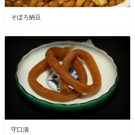
そぼろ納豆
守口漬