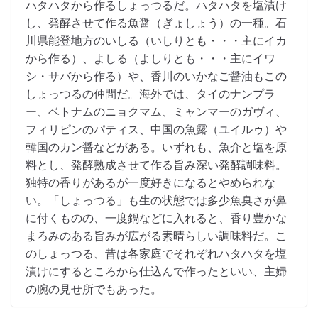
ハタハタから作るしょっつるだ。ハタハタを塩漬け
し、発酵させて作る魚醤（ぎょしょう）の一種。石
川県能登地方のいしる（いしりとも・・・主にイカ
から作る）、よしる（よしりとも・・・主にイワ
シ・サバから作る）や、香川のいかなご醤油もこの
しょっつるの仲間だ。海外では、タイのナンプラ
ー、ベトナムのニョクマム、ミャンマーのガヴィ、
フィリピンのパティス、中国の魚露（ユイルゥ）や
韓国のカン醤などがある。いずれも、魚介と塩を原
料とし、発酵熟成させて作る旨み深い発酵調味料。
独特の香りがあるが一度好きになるとやめられな
い。「しょっつる」も生の状態では多少魚臭さが鼻
に付くものの、一度鍋などに入れると、香り豊かな
まろみのある旨みが広がる素晴らしい調味料だ。こ
のしょっつる、昔は各家庭でそれぞれハタハタを塩
漬けにするところから仕込んで作ったといい、主婦
の腕の見せ所でもあった。