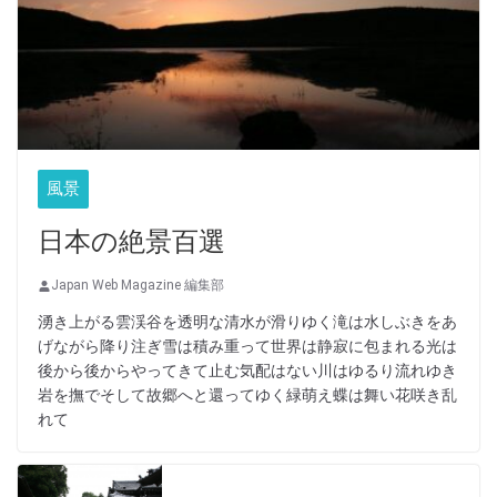
風景
日本の絶景百選
Japan Web Magazine 編集部
湧き上がる雲渓谷を透明な清水が滑りゆく滝は水しぶきをあ
げながら降り注ぎ雪は積み重って世界は静寂に包まれる光は
後から後からやってきて止む気配はない川はゆるり流れゆき
岩を撫でそして故郷へと還ってゆく緑萌え蝶は舞い花咲き乱
れて