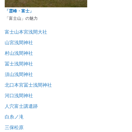
「霊峰・富士」
「富士山」の魅力
富士山本宮浅間大社
山宮浅間神社
村山浅間神社
冨士浅間神社
須山浅間神社
北口本宮冨士浅間神社
河口浅間神社
人穴富士講遺跡
白糸ノ滝
三保松原