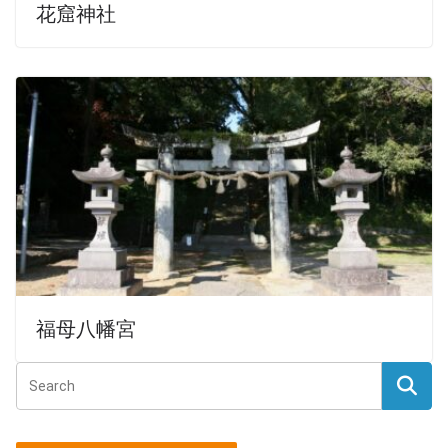
花窟神社
福母八幡宮