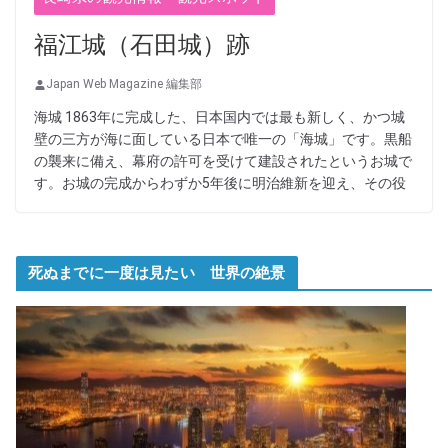
福江城（石田城）跡
Japan Web Magazine 編集部
海城 1863年に完成した、日本国内では最も新しく、かつ城
壁の三方が海に面している日本で唯一の「海城」です。黒船
の襲来に備え、幕府の許可を受けて建設されたというお城で
す。お城の完成からわずか5年後に明治維新を迎え、その役
死ぬまでに一度は見たい 世界の絶景