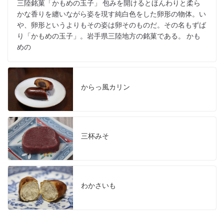
三陸銘菓「かもめの玉子」 包みを開けるとほんわりと柔ら
かな香りを纏いながら姿を現す純白色をした卵形の物体。い
や、卵形というよりもその姿は卵そのものだ。その名もずば
り「かもめの玉子」。岩手県三陸地方の銘菓である。 かも
めの
からっ風カリン
三杯みそ
わかさいも