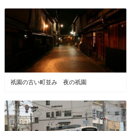
祇園の古い町並み 夜の祇園