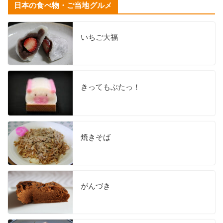
日本の食べ物・ご当地グルメ
いちご大福
きってもぶたっ！
焼きそば
がんづき