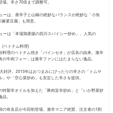
登場。辛さ70倍まで調整可。
の限定メニューは、唐辛子と山椒の絶妙なバランスが絶妙な「小魚
四川麻婆豆腐」も用意。
の限定メニューは「本場鶏唐揚の四川スパイシー炒め」。人気の
ン］(ベトナム料理)
粉料理のベトナム焼き「バインセオ」が店名の由来。激辛
炎の牛肉フォー」は激辛ファンにはたまらない逸品。
が大好評。2015年はおつまみにぴったりの辛さの「トムヤ
ル」や「空心菜炒め」も安定した辛さを提供。
の特製辛オイルを加えた「豚肉旨辛炒め」と「いか野菜炒
逸品。
袋の有名店が今回初登場。激辛マニア絶賛、注文者の1割