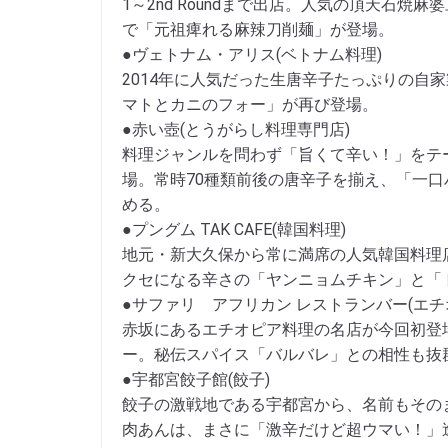
1～2nd Roundまで出店。人気の頂天石焼麻
で「元祖痺れる麻辣刀削麺」が登場。
●ヴェトナム・アリス(ベトナム料理)
2014年に人気だった生唐辛子たっぷりの自
マトとカニのフォー」が再び登場。
●赤い壺(とうがらし料理専門店)
料理ジャンルを問わず「旨くて辛い！」をテ
場。常時70種類前後の唐辛子を揃え、「一
める。
●プングム TAK CAFE(韓国料理)
地元・新大久保から常に満席の人気韓国料理
クセになる辛さの「ヤンニョムチキン」と「
●サファリ アフリカン レストランバー(エチ
赤坂にあるエチオピア料理の名店が今回初登
ー。秘伝スパイス「バルバレ」との相性も抜
●宇都宮餃子館(餃子)
餃子の激戦地である宇都宮から、名前もその
肉あんは、まさに「激辛だけど超ウマい！」