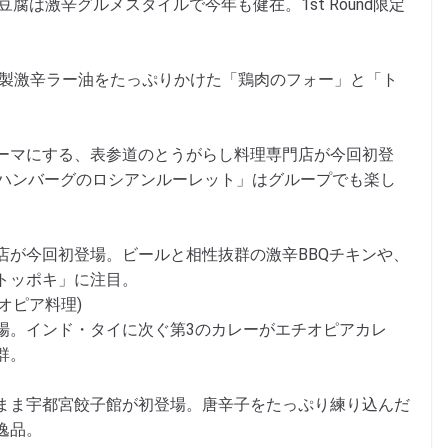
婆豆腐は激辛グルメスタイルで今年も健在。1st Round限定
家製激辛ラー油をたっぷりかけた「鶏肉のフォー」と「ト
ーマにする、表参道のとうがらし料理専門店が今回初登
口ハンバーグのロシアンルーレット」はグループでも楽し
店が今回初登場。ビールと相性抜群の激辛BBQチキンや、
トッポキ」に注目。
オピア料理)
場。インド・タイに次ぐ第3のカレーがエチオピアカレ
群。
まま宇都宮餃子館が初登場。唐辛子をたっぷり練り込んだ
逸品。