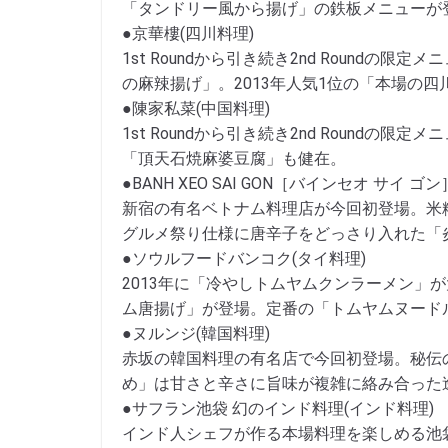
「タンドリー風から揚げ」の鉄板メニューが
●京華樓(四川料理)
1st Roundから引き続き2nd Round
の麻辣揚げ」。2013年人気1位の「本場の
●陳家私菜(中国料理)
1st Roundから引き続き2nd Round
「頂天石焼麻婆豆腐」も健在。
●BANH XEO SAI GON［バインセオ サイ ゴ
新宿の有名ベトナム料理店が今回初登場。米
グルメ祭り仕様に唐辛子をどっさり入れた「
●ソウルフードバンコク(タイ料理)
2013年に「冷やしトムヤムクンラーメン」
ム唐揚げ」が登場。定番の「トムヤムヌード
●ヌルンジ(韓国料理)
赤坂の韓国料理の有名店で今回初登場。秘伝
め」は甘さと辛さに旨味が複雑に絡み合った
●サフラン池袋 幻のインド料理(インド料理)
インド人シェフが作る本場料理を楽しめる池