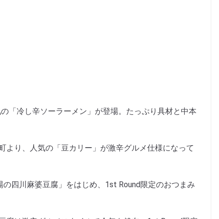
】
dは昨年人気の「冷し辛ソーラーメン」が登場。たっぷり具材と中本
区神保町より、人気の「豆カリー」が激辛グルメ仕様になって
「本場の四川麻婆豆腐」をはじめ、1st Round限定のおつまみ