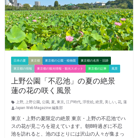
日本の夏
東京都
東京都の公園・植物園
東京都の名所・旧跡
東京都の情報
東京都の観光情報・観光スポット
東京都の記事
風景
上野公園「不忍池」の夏の絶景
蓮の花の咲く風景
上野
,
上野公園
,
公園
,
夏
,
東京
,
江戸時代
,
浮世絵
,
絶景
,
美しい
,
花
,
蓮
Japan Web Magazine 編集部
東京・上野の夏限定の絶景 東京・上野の不忍池でハ
スの花が見ごろを迎えています。朝8時過ぎに不忍
池を訪れると、池のほとりには沢山の人々が集まっ