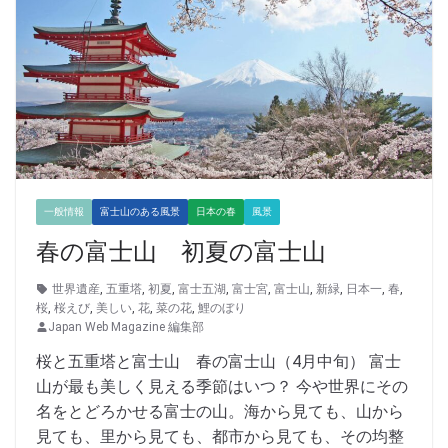
一般情報
富士山のある風景
日本の春
風景
春の富士山 初夏の富士山
世界遺産
,
五重塔
,
初夏
,
富士五湖
,
富士宮
,
富士山
,
新緑
,
日本一
,
春
,
桜
,
桜えび
,
美しい
,
花
,
菜の花
,
鯉のぼり
Japan Web Magazine 編集部
桜と五重塔と富士山 春の富士山（4月中旬） 富士
山が最も美しく見える季節はいつ？ 今や世界にその
名をとどろかせる富士の山。海から見ても、山から
見ても、里から見ても、都市から見ても、その均整