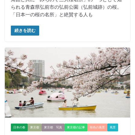
られる青森県弘前市の弘前公園（弘前城跡）の桜。
「日本一の桜の名所」と絶賛する人も
続きを読む
日本の春
東京都
東京都 写真
東京都の記事
桜色の風景
風景