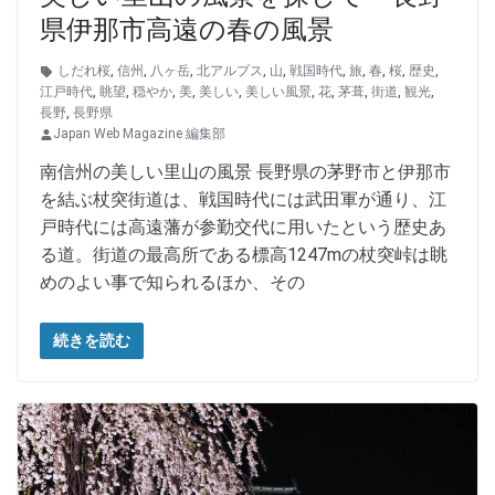
県伊那市高遠の春の風景
しだれ桜
,
信州
,
八ヶ岳
,
北アルプス
,
山
,
戦国時代
,
旅
,
春
,
桜
,
歴史
,
江戸時代
,
眺望
,
穏やか
,
美
,
美しい
,
美しい風景
,
花
,
茅葺
,
街道
,
観光
,
長野
,
長野県
Japan Web Magazine 編集部
南信州の美しい里山の風景 長野県の茅野市と伊那市
を結ぶ杖突街道は、戦国時代には武田軍が通り、江
戸時代には高遠藩が参勤交代に用いたという歴史あ
る道。街道の最高所である標高1247mの杖突峠は眺
めのよい事で知られるほか、その
続きを読む