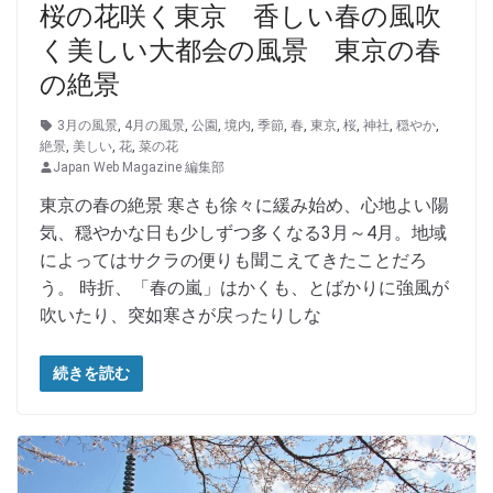
桜の花咲く東京 香しい春の風吹
く美しい大都会の風景 東京の春
の絶景
3月の風景
,
4月の風景
,
公園
,
境内
,
季節
,
春
,
東京
,
桜
,
神社
,
穏やか
,
絶景
,
美しい
,
花
,
菜の花
Japan Web Magazine 編集部
東京の春の絶景 寒さも徐々に緩み始め、心地よい陽
気、穏やかな日も少しずつ多くなる3月～4月。地域
によってはサクラの便りも聞こえてきたことだろ
う。 時折、「春の嵐」はかくも、とばかりに強風が
吹いたり、突如寒さが戻ったりしな
続きを読む