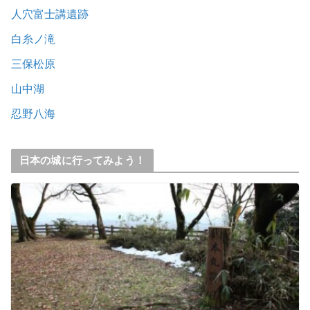
人穴富士講遺跡
白糸ノ滝
三保松原
山中湖
忍野八海
日本の城に行ってみよう！