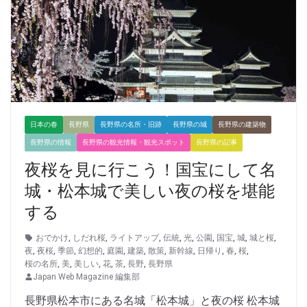
日本の春
長野県
長野県の名所・旧跡
長野県の城
長野県の建築物
長野県の情報
長野県の観光情報・観光スポット
長野県の記事
夜桜を見に行こう！国宝にして名
城・松本城で美しい夜の桜を堪能
する
おでかけ
,
しだれ桜
,
ライトアップ
,
伝統
,
光
,
公園
,
国宝
,
城
,
城と桜
,
夜
,
夜桜
,
季節
,
幻想的
,
庭園
,
建築
,
散策
,
新幹線
,
日帰り
,
春
,
桜
,
桜の名所
,
美
,
美しい
,
花
,
茶
,
長野
,
長野県
Japan Web Magazine 編集部
長野県松本市にある名城「松本城」と夜の桜 松本城