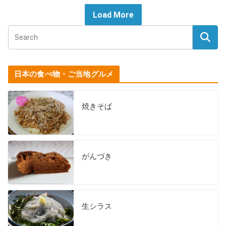
Load More
日本の食べ物・ご当地グルメ
焼きそば
がんづき
生シラス