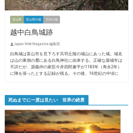
富山県
富山県の城
日本の城
越中白鳥城跡
Japan Web Magazine 編集部
白鳥城は富山市を見下ろす呉羽丘陵の城山にあった城。城名
は山の東側の麓にある白鳥神社に由来する。正確な築城年は
不詳だが、源義仲の家臣今井四郎兼平が1183年（寿永2年）
に陣を張ったとする記録が残る。その後、16世紀の中頃に
死ぬまでに一度は見たい 世界の絶景