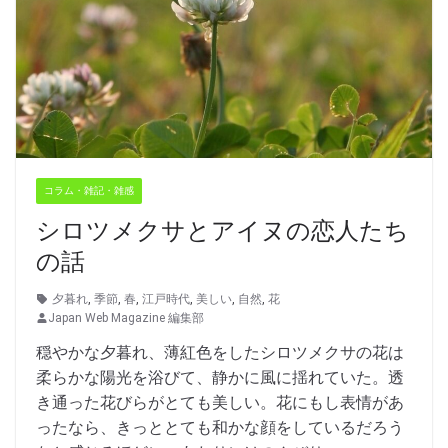
コラム・雑記・雑感
シロツメクサとアイヌの恋人たち
の話
夕暮れ
,
季節
,
春
,
江戸時代
,
美しい
,
自然
,
花
Japan Web Magazine 編集部
穏やかな夕暮れ、薄紅色をしたシロツメクサの花は
柔らかな陽光を浴びて、静かに風に揺れていた。透
き通った花びらがとても美しい。花にもし表情があ
ったなら、きっととても和かな顔をしているだろう