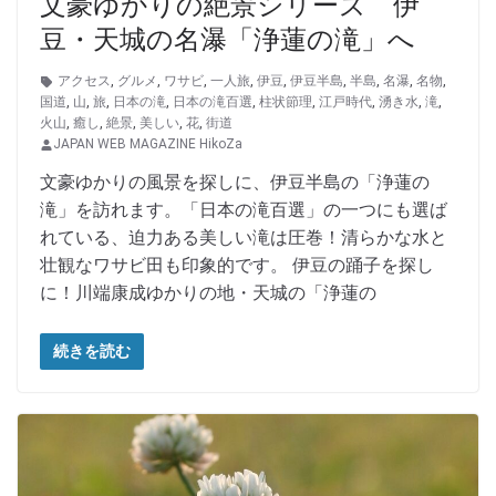
文豪ゆかりの絶景シリーズ 伊
豆・天城の名瀑「浄蓮の滝」へ
アクセス
,
グルメ
,
ワサビ
,
一人旅
,
伊豆
,
伊豆半島
,
半島
,
名瀑
,
名物
,
国道
,
山
,
旅
,
日本の滝
,
日本の滝百選
,
柱状節理
,
江戸時代
,
湧き水
,
滝
,
火山
,
癒し
,
絶景
,
美しい
,
花
,
街道
JAPAN WEB MAGAZINE HikoZa
文豪ゆかりの風景を探しに、伊豆半島の「浄蓮の
滝」を訪れます。「日本の滝百選」の一つにも選ば
れている、迫力ある美しい滝は圧巻！清らかな水と
壮観なワサビ田も印象的です。 伊豆の踊子を探し
に！川端康成ゆかりの地・天城の「浄蓮の
続きを読む