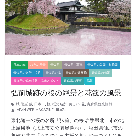
日本の春
桜色の風景
青森県
青森県 写真
青森県の公園・植物園
青森県の名所・旧跡
青森県の城
青森県の建築物
青森県の情報
青森県の観光情報・観光スポット
青森県の記事
風景
弘前城跡の桜の絶景と花筏の風景
城
,
弘前城
,
日本一
,
桜
,
桜の名所
,
美しい
,
花
,
青森県観光情報
JAPAN WEB MAGAZINE HikoZa
東北随一の桜の名所「弘前」の桜 岩手県北上市の北
上展勝地（北上市立公園展勝地）、秋田県仙北市の
角館と共に「みちのく三大桜名所」の一つとして知