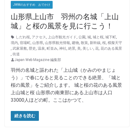
JWMのおすすめ おでかけ
山形県上山市 羽州の名城「上山
城」と桜の風景を見に行こう！
しだれ桜
,
アクセス
,
上山市観光ガイド
,
公園
,
城
,
城と桜
,
城下町
,
境内
,
宿場町
,
山形県
,
山形県観光情報
,
建物
,
散策
,
新幹線
,
桜
,
模擬天守
,
武家屋敷
,
歴史
,
温泉
,
町並み
,
神社
,
絶景
,
美
,
美しい
,
花
,
花のある風景
,
街道
Japan Web Magazine 編集部
羽州の名城と謳われた「上山城（かみのやまじょ
う）」で春になると見ることのできる絶景、「城と
桜の風景」をご紹介します。 城と桜の花のある風景
上山城と桜 山形県の南東部にある上山市は人口
33000人ほどの町。ここはかつて、
続きを読む