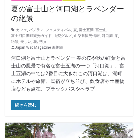
夏の富士山と河口湖とラベンダー
の絶景
カフェ
,
パノラマ
,
フェスティバル
,
夏
,
富士五湖
,
富士山
,
富士河口湖町観光ガイド
,
山梨グルメ
,
山梨県観光情報
,
河口湖
,
湖
,
絶景
,
美しい
,
花
,
見頃
Japan Web Magazine 編集部
河口湖と富士山とラベンダー 春の桜や秋の紅葉と富
士山の風景で有名な富士五湖の一つ「河口湖」。富
士五湖の中では2番目に大きなこの河口湖は、湖畔
にホテルや旅館、民宿が立ち並び、飲食店や土産物
店なども点在、ブラックバスやヘラブ
続きを読む