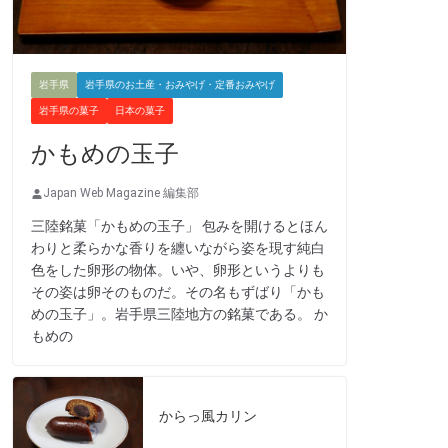
岩手県
岩手県のお土産・おみやげ・定番おみやげ
岩手県の菓子
日本の菓子
かもめの玉子
Japan Web Magazine 編集部
三陸銘菓「かもめの玉子」 包みを開けるとほん
わりと柔らかな香りを纏いながら姿を現す純白
色をした卵形の物体。いや、卵形というよりも
その姿は卵そのものだ。その名もずばり「かも
めの玉子」。岩手県三陸地方の銘菓である。 か
もめの
からっ風カリン