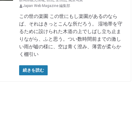
群馬県観光情報
,
自然
,
至仏山
,
風景写真
Japan Web Magazine 編集部
この世の楽園 この世にもし楽園があるのなら
ば、それはきっとこんな所だろう。 湿地帯を守
るために設けられた木道の上でしばし立ち止ま
りながら、ふと思う。つい数時間前までの激し
い雨が嘘の様に、空は青く澄み、薄雲が柔らか
く棚引い
続きを読む