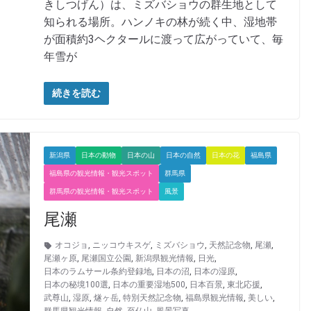
きしつげん）は、ミズバショウの群生地として
知られる場所。ハンノキの林が続く中、湿地帯
が面積約3ヘクタールに渡って広がっていて、毎
年雪が
続きを読む
新潟県
日本の動物
日本の山
日本の自然
日本の花
福島県
福島県の観光情報・観光スポット
群馬県
群馬県の観光情報・観光スポット
風景
尾瀬
オコジョ
,
ニッコウキスゲ
,
ミズバショウ
,
天然記念物
,
尾瀬
,
尾瀬ヶ原
,
尾瀬国立公園
,
新潟県観光情報
,
日光
,
日本のラムサール条約登録地
,
日本の沼
,
日本の湿原
,
日本の秘境100選
,
日本の重要湿地500
,
日本百景
,
東北応援
,
武尊山
,
湿原
,
燧ヶ岳
,
特別天然記念物
,
福島県観光情報
,
美しい
,