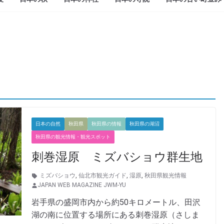
日本の自然
秋田県
秋田県の情報
秋田県の湖沼
秋田県の観光情報・観光スポット
刺巻湿原 ミズバショウ群生地
ミズバショウ
,
仙北市観光ガイド
,
湿原
,
秋田県観光情報
JAPAN WEB MAGAZINE JWM-YU
岩手県の盛岡市内から約50キロメートル、田沢
湖の南に位置する場所にある刺巻湿原（さしま