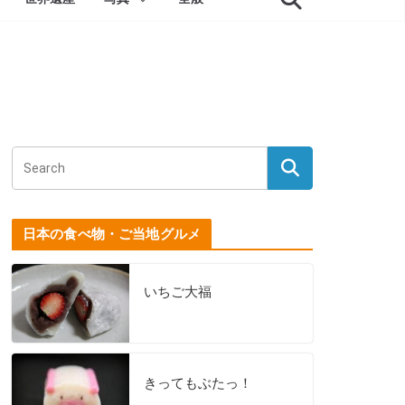
日本の食べ物・ご当地グルメ
いちご大福
きってもぶたっ！