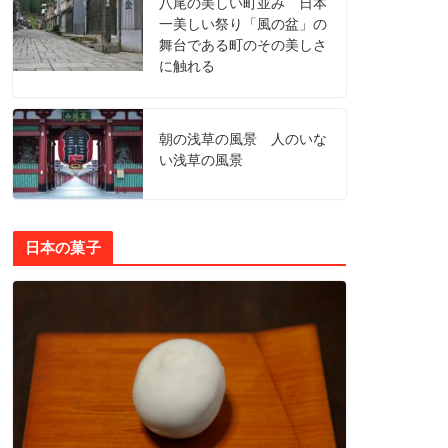
八尾の美しい町並み 日本
一美しい祭り「風の盆」の
舞台である町のその美しさ
に触れる
朝の浅草の風景 人のいな
い浅草の風景
日本の菓子