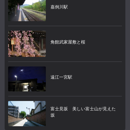
嘉例川駅
角館武家屋敷と桜
遠江一宮駅
富士見坂 美しい富士山が見えた
坂