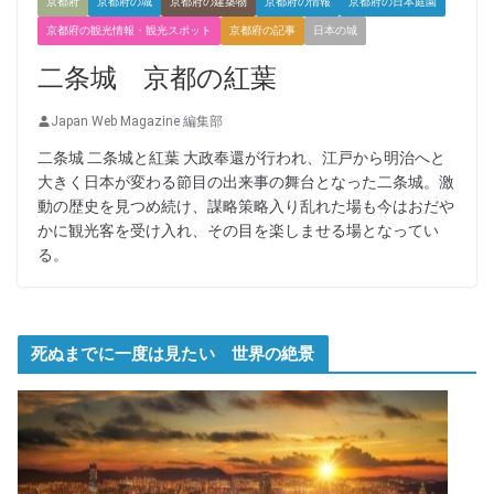
京都府
京都府の城
京都府の建築物
京都府の情報
京都府の日本庭園
京都府の観光情報・観光スポット
京都府の記事
日本の城
二条城 京都の紅葉
Japan Web Magazine 編集部
二条城 二条城と紅葉 大政奉還が行われ、江戸から明治へと
大きく日本が変わる節目の出来事の舞台となった二条城。激
動の歴史を見つめ続け、謀略策略入り乱れた場も今はおだや
かに観光客を受け入れ、その目を楽しませる場となってい
る。
死ぬまでに一度は見たい 世界の絶景