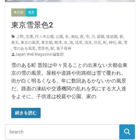
東京都
風景
東京雪景色2
上野
,
交通
,
代々木公園
,
公園
,
冬
,
凍結
,
夜
,
寺
,
川
,
庭園
,
後楽園
,
春
,
東京
,
東京の風景
,
東京都
,
根津
,
水
,
池
,
浅草
,
清水
,
渋谷
,
町
,
神社
,
蘇
,
雪
,
雪のある風景
,
雪景色
,
駅
,
鬼子母神
Japan Web Magazine 編集部
雪のある町 普段は中々見ることの出来ない大都会東
京の雪の風景。屋根や道路や街路樹は雪で覆われ、
街が白く明るくなる。年に数回あるかないかの風景
だ。路面の凍結や交通機関の乱れを気にする大人達
をよそに、子供達は校庭や公園、家の
続きを読む