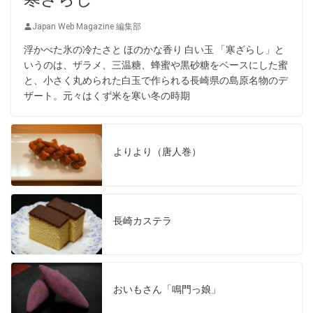
Japan Web Magazine 編集部
浮かべた氷の冷たさと ほのかな香り 白い玉 「寒ざらし」と
いうのは、ザラメ、三温糖、蜂蜜や黒砂糖をベースにした蜜
と、小さく丸められた白玉で作られる長崎県の島原名物のデ
ザート。元々はくず米を寒い冬の時期
よりより（唐人巻）
長崎カステラ
おいもさん「鳴門っ娘」