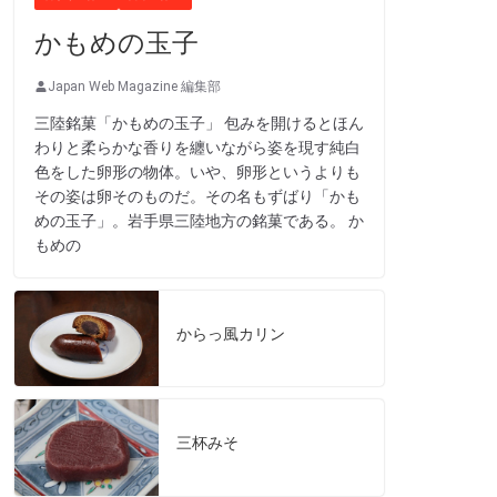
かもめの玉子
Japan Web Magazine 編集部
三陸銘菓「かもめの玉子」 包みを開けるとほん
わりと柔らかな香りを纏いながら姿を現す純白
色をした卵形の物体。いや、卵形というよりも
その姿は卵そのものだ。その名もずばり「かも
めの玉子」。岩手県三陸地方の銘菓である。 か
もめの
からっ風カリン
三杯みそ