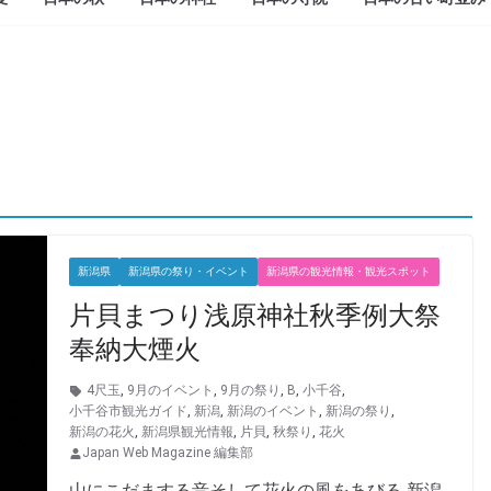
新潟県
新潟県の祭り・イベント
新潟県の観光情報・観光スポット
片貝まつり浅原神社秋季例大祭
奉納大煙火
4尺玉
,
9月のイベント
,
9月の祭り
,
B
,
小千谷
,
小千谷市観光ガイド
,
新潟
,
新潟のイベント
,
新潟の祭り
,
新潟の花火
,
新潟県観光情報
,
片貝
,
秋祭り
,
花火
Japan Web Magazine 編集部
山にこだまする音そして花火の風をあびる 新潟