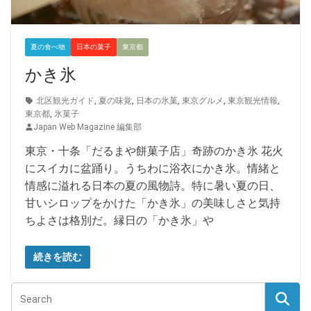
夏の食べ物
日本の菓子
東京都
かき氷
北区観光ガイド
,
夏の味覚
,
日本の氷菓
,
東京グルメ
,
東京観光情報
,
東京都
,
氷菓子
Japan Web Magazine 編集部
東京・十条「だるまや餅菓子店」奇跡のかき氷 花火
にスイカに盆踊り。うちわに浴衣にかき氷。情緒と
情感に溢れる日本の夏の風物詩。特に暑い夏の日、
甘いシロップをかけた「かき氷」の美味しさと気持
ちよさは格別だ。縁日の「かき氷」や
続きを読む