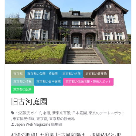
東京都
東京都の公園・植物園
東京都の名勝
東京都の建築物
東京都の情報
東京都の日本庭園
東京都の観光情報・観光スポット
東京都の記事
旧古河庭園
北区観光ガイド
,
名勝
,
新東京百景
,
日本庭園
,
東京のデートスポット
,
東京観光情報
,
東京都
,
東京都の観光地
Japan Web Magazine 編集部
和洋の調和した庭園 旧古河庭園は、JR駒込駅とJR