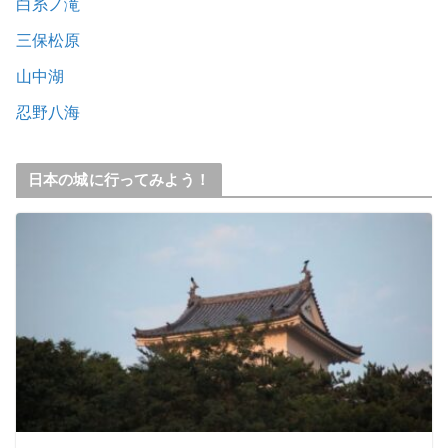
白糸ノ滝
三保松原
山中湖
忍野八海
日本の城に行ってみよう！