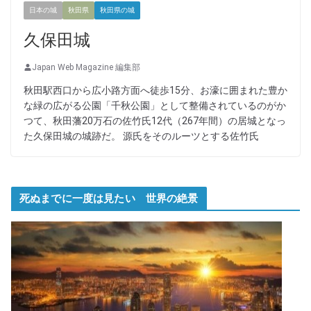
日本の城
秋田県
秋田県の城
久保田城
Japan Web Magazine 編集部
秋田駅西口から広小路方面へ徒歩15分、お濠に囲まれた豊か
な緑の広がる公園「千秋公園」として整備されているのがか
つて、秋田藩20万石の佐竹氏12代（267年間）の居城となっ
た久保田城の城跡だ。 源氏をそのルーツとする佐竹氏
死ぬまでに一度は見たい 世界の絶景