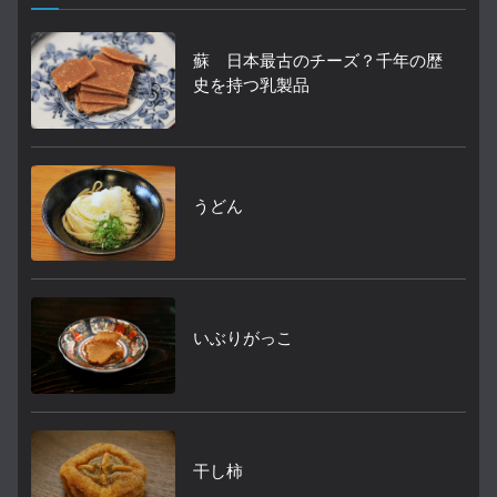
蘇 日本最古のチーズ？千年の歴
史を持つ乳製品
うどん
いぶりがっこ
干し柿