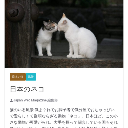
日本の猫
風景
日本のネコ
Japan Web Magazine 編集部
猫のいる風景 気まぐれでお調子者で気分屋でおちゃっぴい
で愛らしくて従順ならざる動物「ネコ」。日本ほど、この小
さな動物が可愛がられ、大手を振って闊歩している国もそれ