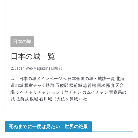
日本の城
日本の城一覧
Japan Web Magazine 編集部
→ 日本の城メインページへ 日本全国の城・城跡一覧 北海
道の城 根室チャシ跡群 五稜郭 松前城 志苔館 四稜郭 弁天台
場 シベチャリチャシ モシリヤチャシ カムイチャシ 青森県の
城 弘前城 根城 石川城（大仏ヶ鼻城） 福
死ぬまでに一度は見たい 世界の絶景