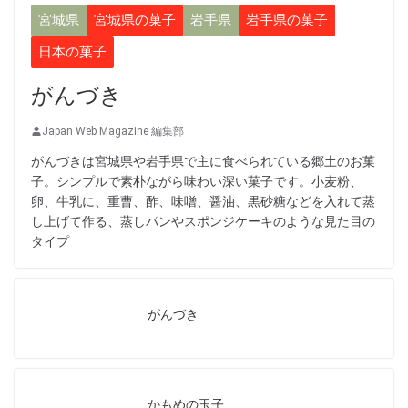
宮城県
宮城県の菓子
岩手県
岩手県の菓子
日本の菓子
がんづき
Japan Web Magazine 編集部
がんづきは宮城県や岩手県で主に食べられている郷土のお菓
子。シンプルで素朴ながら味わい深い菓子です。小麦粉、
卵、牛乳に、重曹、酢、味噌、醤油、黒砂糖などを入れて蒸
し上げて作る、蒸しパンやスポンジケーキのような見た目の
タイプ
がんづき
かもめの玉子