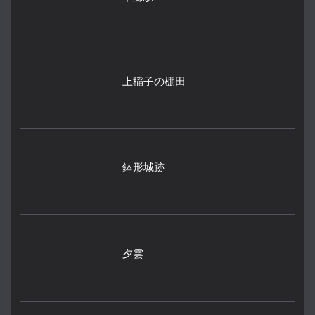
上稲子の棚田
鉢形城跡
夕雲