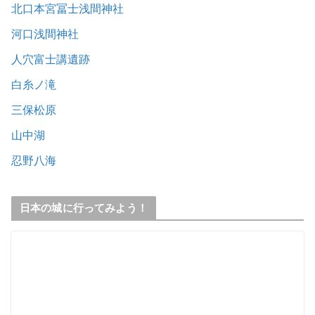
北口本宮冨士浅間神社
河口浅間神社
人穴富士講遺跡
白糸ノ滝
三保松原
山中湖
忍野八海
日本の城に行ってみよう！