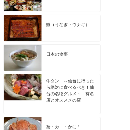
鰻（うなぎ・ウナギ）
日本の食事
牛タン ～仙台に行った
ら絶対に食べるべき！仙
台の名物グルメ～ 有名
店とオススメの店
蟹・カニ・かに！