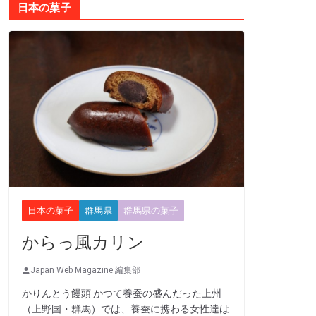
日本の菓子
日本の菓子
群馬県
群馬県の菓子
からっ風カリン
Japan Web Magazine 編集部
かりんとう饅頭 かつて養蚕の盛んだった上州
（上野国・群馬）では、養蚕に携わる女性達は