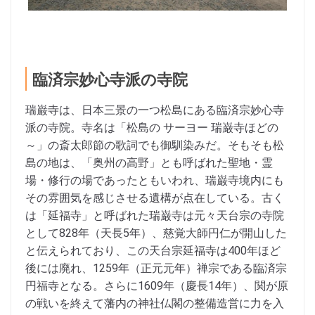
臨済宗妙心寺派の寺院
瑞巌寺は、日本三景の一つ松島にある臨済宗妙心寺
派の寺院。寺名は「松島の サーヨー 瑞巌寺ほどの
～」の斎太郎節の歌詞でも御馴染みだ。そもそも松
島の地は、「奥州の高野」とも呼ばれた聖地・霊
場・修行の場であったともいわれ、瑞巌寺境内にも
その雰囲気を感じさせる遺構が点在している。古く
は「延福寺」と呼ばれた瑞巌寺は元々天台宗の寺院
として828年（天長5年）、慈覚大師円仁が開山した
と伝えられており、この天台宗延福寺は400年ほど
後には廃れ、1259年（正元元年）禅宗である臨済宗
円福寺となる。さらに1609年（慶長14年）、関が原
の戦いを終えて藩内の神社仏閣の整備造営に力を入