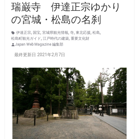
瑞巌寺 伊達正宗ゆかり
の宮城・松島の名刹
伊達正宗
,
国宝
,
宮城県観光情報
,
寺
,
東北応援
,
松島
,
松島町観光ガイド
,
江戸時代の建築
,
重要文化財
Japan Web Magazine 編集部
最終更新日 2021年2月7日