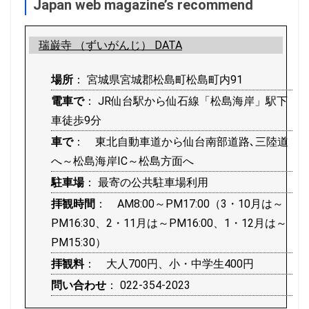
Japan web magazine’s recommend
瑞巌寺 （ずいがんじ） DATA
場所
： 宮城県宮城郡松島町松島町内91
電車で
： JR仙台駅から仙石線「松島海岸」駅下
車徒歩9分
車で
： 東北自動車道から仙台南部道路､三陸道
へ～松島海岸IC～松島方面へ
駐車場
： 最寄の公共駐車場利用
拝観時間
： AM8:00～PM17:00（3・10月は～
PM16:30、2・11月は～PM16:00、1・12月は～
PM15:30）
拝観料
： 大人700円、小・中学生400円
問い合わせ
： 022-354-2023