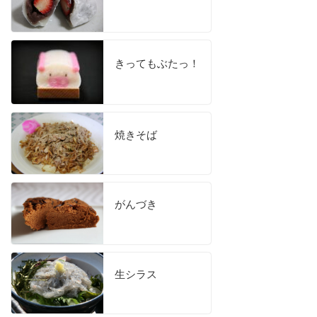
きってもぶたっ！
焼きそば
がんづき
生シラス