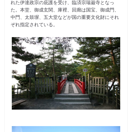
れた伊達政宗の庇護を受け、臨済宗瑞巌寺となっ
た。本堂、御成玄関、庫裡、回廊は国宝、御成門、
中門、太鼓塀、五大堂などが国の重要文化財にそれ
ぞれ指定されている。