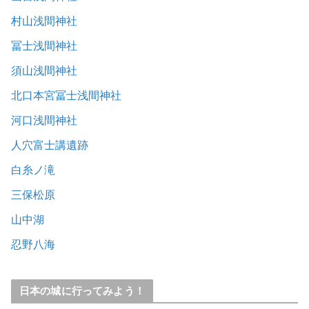
村山浅間神社
冨士浅間神社
須山浅間神社
北口本宮冨士浅間神社
河口浅間神社
人穴富士講遺跡
白糸ノ滝
三保松原
山中湖
忍野八海
日本の城に行ってみよう！