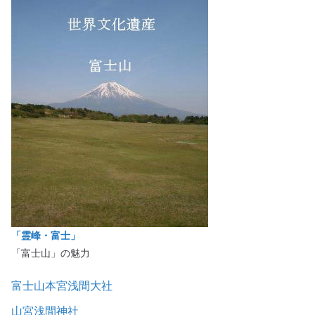
「霊峰・富士」
「富士山」の魅力
富士山本宮浅間大社
山宮浅間神社