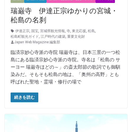
瑞巌寺 伊達正宗ゆかりの宮城・
松島の名刹
伊達正宗
,
国宝
,
宮城県観光情報
,
寺
,
東北応援
,
松島
,
松島町観光ガイド
,
江戸時代の建築
,
重要文化財
Japan Web Magazine 編集部
臨済宗妙心寺派の寺院 瑞巌寺は、日本三景の一つ松
島にある臨済宗妙心寺派の寺院。寺名は「松島の サ
ーヨー 瑞巌寺ほどの～」の斎太郎節の歌詞でも御馴
染みだ。そもそも松島の地は、「奥州の高野」とも
呼ばれた聖地・霊場・修行の場で
続きを読む