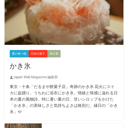
夏の食べ物
日本の菓子
東京都
かき氷
Japan Web Magazine 編集部
東京・十条「だるまや餅菓子店」奇跡のかき氷 花火にスイ
カに盆踊り。うちわに浴衣にかき氷。情緒と情感に溢れる日
本の夏の風物詩。特に暑い夏の日、甘いシロップをかけた
「かき氷」の美味しさと気持ちよさは格別だ。縁日の「かき
氷」や