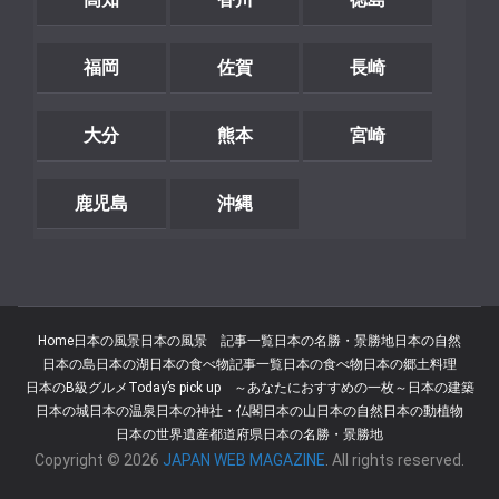
福岡
佐賀
長崎
大分
熊本
宮崎
鹿児島
沖縄
Home
日本の風景
日本の風景 記事一覧
日本の名勝・景勝地
日本の自然
日本の島
日本の湖
日本の食べ物記事一覧
日本の食べ物
日本の郷土料理
日本のB級グルメ
Today’s pick up ～あなたにおすすめの一枚～
日本の建築
日本の城
日本の温泉
日本の神社・仏閣
日本の山
日本の自然
日本の動植物
日本の世界遺産
都道府県
日本の名勝・景勝地
Copyright © 2026
JAPAN WEB MAGAZINE
. All rights reserved.