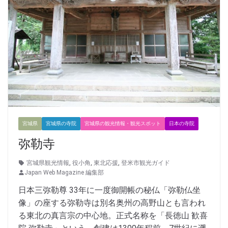
宮城県
宮城県の寺院
宮城県の観光情報・観光スポット
日本の寺院
弥勒寺
宮城県観光情報
,
役小角
,
東北応援
,
登米市観光ガイド
Japan Web Magazine 編集部
日本三弥勒尊 33年に一度御開帳の秘仏「弥勒仏坐
像」の座する弥勒寺は別名奥州の高野山とも言われ
る東北の真言宗の中心地。正式名称を「長徳山 歓喜