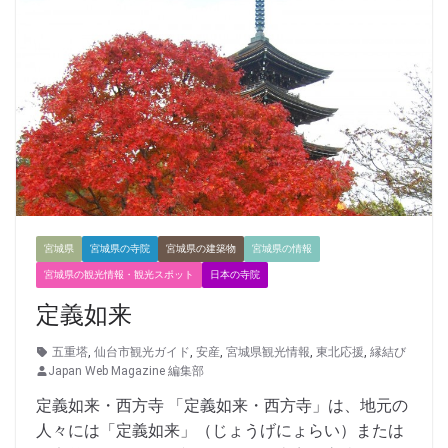
宮城県
宮城県の寺院
宮城県の建築物
宮城県の情報
宮城県の観光情報・観光スポット
日本の寺院
定義如来
五重塔
,
仙台市観光ガイド
,
安産
,
宮城県観光情報
,
東北応援
,
縁結び
Japan Web Magazine 編集部
定義如来・西方寺 「定義如来・西方寺」は、地元の
人々には「定義如来」（じょうげにょらい）または