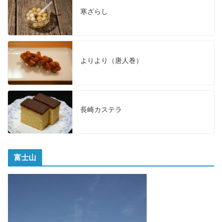
寒ざらし
よりより（唐人巻）
長崎カステラ
富士山