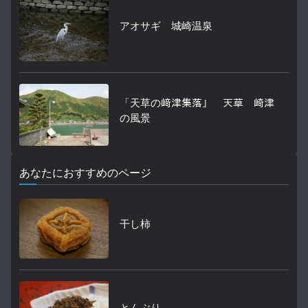
アオサギ 城崎温泉
「天草の﨑津集落」 天草 崎津
の風景
あなたにおすすめのページ
干し柿
とんぶり