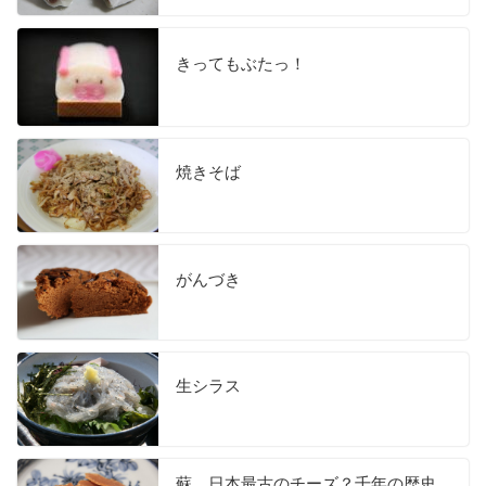
きってもぶたっ！
焼きそば
がんづき
生シラス
蘇 日本最古のチーズ？千年の歴史