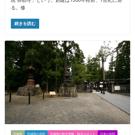
院 弥勒寺」という。創建は1300年程前、7世紀に遡
る。修
続きを読む
宮城県
宮城県の寺院
宮城県の観光情報・観光スポット
日本の寺院