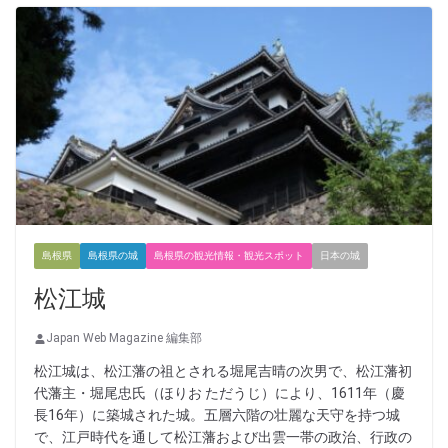
島根県
島根県の城
島根県の観光情報・観光スポット
日本の城
松江城
Japan Web Magazine 編集部
松江城は、松江藩の祖とされる堀尾吉晴の次男で、松江藩初
代藩主・堀尾忠氏（ほりお ただうじ）により、1611年（慶
長16年）に築城された城。五層六階の壮麗な天守を持つ城
で、江戸時代を通して松江藩および出雲一帯の政治、行政の