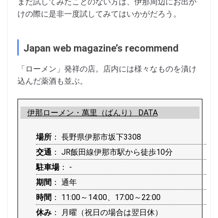
まだ試してみたことのない方は、伊那周辺にお出か
けの際に是非一度試してみてはいかがだろう。
Japan web magazine’s recommend
「ローメン」発祥の店。店内には様々なものを漬け
込んだ薬酒も並ぶ。
伊那ローメン・萬里（ばんり） DATA
場所
： 長野県伊那市坂下3308
交通
： JR飯田線伊那市駅から徒歩10分
駐車場
： ‐
期間
： 通年
時間
： 11:00～14:00、17:00～22:00
休み
： 月曜（祝日の場合は翌日休）