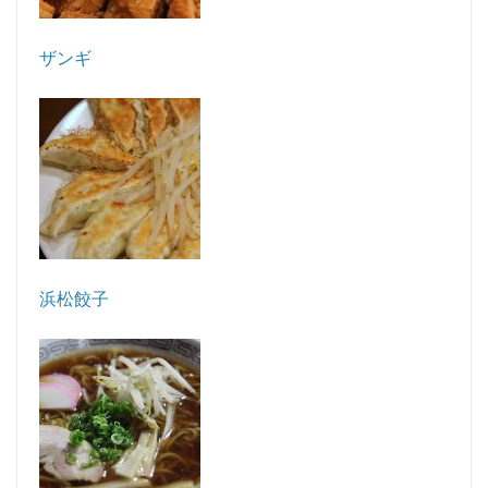
ザンギ
浜松餃子