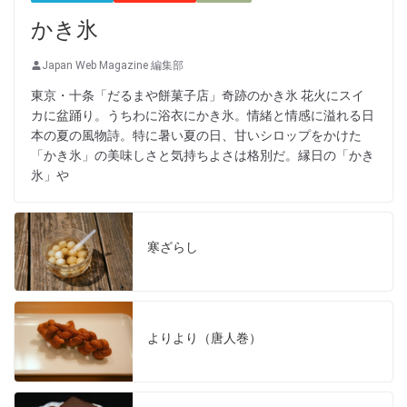
かき氷
Japan Web Magazine 編集部
東京・十条「だるまや餅菓子店」奇跡のかき氷 花火にスイ
カに盆踊り。うちわに浴衣にかき氷。情緒と情感に溢れる日
本の夏の風物詩。特に暑い夏の日、甘いシロップをかけた
「かき氷」の美味しさと気持ちよさは格別だ。縁日の「かき
氷」や
寒ざらし
よりより（唐人巻）