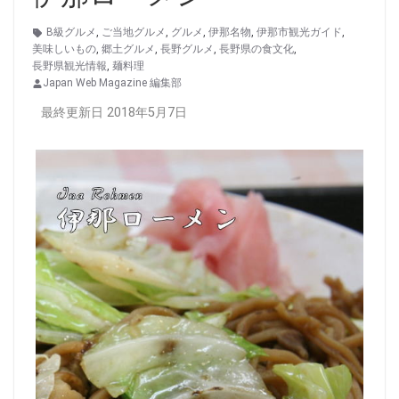
B級グルメ
,
ご当地グルメ
,
グルメ
,
伊那名物
,
伊那市観光ガイド
,
美味しいもの
,
郷土グルメ
,
長野グルメ
,
長野県の食文化
,
長野県観光情報
,
麺料理
Japan Web Magazine 編集部
最終更新日 2018年5月7日