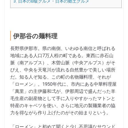
3.
日本のB級グルメ・日本の郷土グルメ
伊那谷の麺料理
長野県伊那市。県の南側、いわゆる南信と呼ばれる
地域にある人口7万人程の町である。東西に赤石山
脈（南アルプス）、木曽山脈（中央アルプス）がそ
びえ、中央を天竜川が流れる自然豊かで美しい場所
だ。知る人ぞ知る、この町の名物麺料理、それが
「ローメン」。1950年代に、市内にある中華料理屋
「萬里」の主伊藤和弌が、伊那周辺で盛んだった羊
毛生産の副産物として手に入りやすかったマトンと
特産のキャベツを使い、さらに地元の製麺業者の協
力を得ながら作り上げたのがその始まりという。
「ローメン」と初めて聞くと少し不思議なサウンド