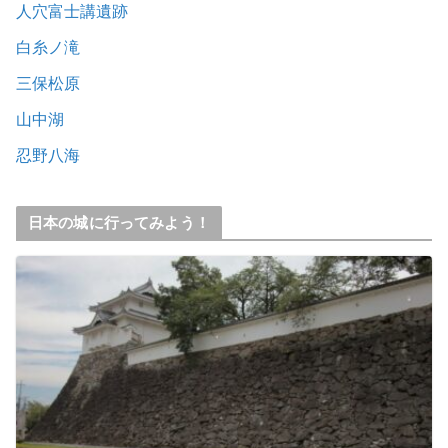
人穴富士講遺跡
白糸ノ滝
三保松原
山中湖
忍野八海
日本の城に行ってみよう！