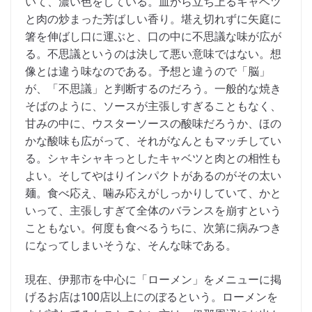
いて、濃い色をしている。皿から立ち上るキャベツ
と肉の炒まった芳ばしい香り。堪え切れずに矢庭に
箸を伸ばし口に運ぶと、口の中に不思議な味が広が
る。不思議というのは決して悪い意味ではない。想
像とは違う味なのである。予想と違うので「脳」
が、「不思議」と判断するのだろう。一般的な焼き
そばのように、ソースが主張しすぎることもなく、
甘みの中に、ウスターソースの酸味だろうか、ほの
かな酸味も広がって、それがなんともマッチしてい
る。シャキシャキっとしたキャベツと肉との相性も
よい。そしてやはりインパクトがあるのがその太い
麺。食べ応え、噛み応えがしっかりしていて、かと
いって、主張しすぎて全体のバランスを崩すという
こともない。何度も食べるうちに、次第に病みつき
になってしまいそうな、そんな味である。
現在、伊那市を中心に「ローメン」をメニューに掲
げるお店は100店以上にのぼるという。ローメンを