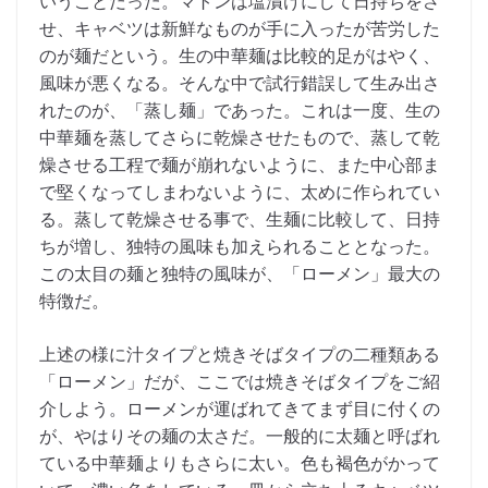
いうことだった。マトンは塩漬けにして日持ちをさ
せ、キャベツは新鮮なものが手に入ったが苦労した
のが麺だという。生の中華麺は比較的足がはやく、
風味が悪くなる。そんな中で試行錯誤して生み出さ
れたのが、「蒸し麺」であった。これは一度、生の
中華麺を蒸してさらに乾燥させたもので、蒸して乾
燥させる工程で麺が崩れないように、また中心部ま
で堅くなってしまわないように、太めに作られてい
る。蒸して乾燥させる事で、生麺に比較して、日持
ちが増し、独特の風味も加えられることとなった。
この太目の麺と独特の風味が、「ローメン」最大の
特徴だ。
上述の様に汁タイプと焼きそばタイプの二種類ある
「ローメン」だが、ここでは焼きそばタイプをご紹
介しよう。ローメンが運ばれてきてまず目に付くの
が、やはりその麺の太さだ。一般的に太麺と呼ばれ
ている中華麺よりもさらに太い。色も褐色がかって