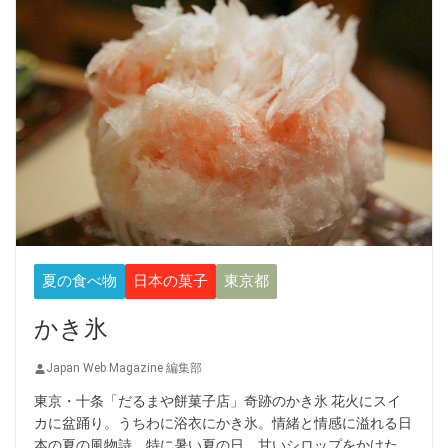
夏の食べ物
日本の菓子
東京都
かき氷
Japan Web Magazine 編集部
東京・十条「だるまや餅菓子店」奇跡のかき氷 花火にスイ
カに盆踊り。うちわに浴衣にかき氷。情緒と情感に溢れる日
本の夏の風物詩。特に暑い夏の日、甘いシロップをかけた