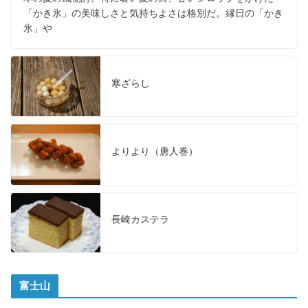
「かき氷」の美味しさと気持ちよさは格別だ。縁日の「かき
氷」や
寒ざらし
よりより（唐人巻）
長崎カステラ
富士山