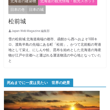
北海道の建築物
北海道の観光情報・観光スポット
日本の冬
日本の城
松前城
Japan Web Magazine 編集部
雪の松前城 北海道南端の都市、函館から西へおよそ100キ
ロ、渡島半島の先端にある町「松前」。かつて北前船の寄港
地として栄え、にしんや鮭、昆布を始めとした北海道の海産
物が江戸や京都へと運ばれる運送物流の中心地となっていた
と
死ぬまでに一度は見たい 世界の絶景