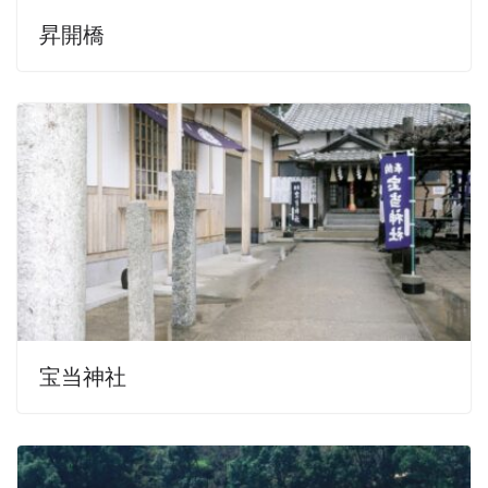
昇開橋
宝当神社