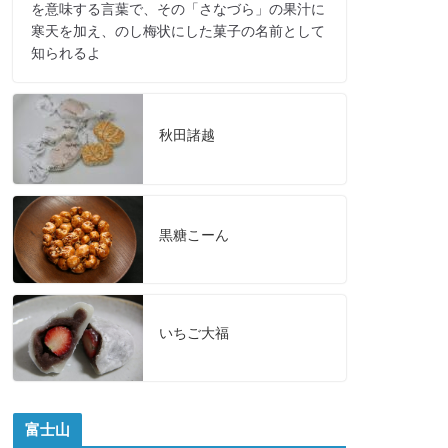
を意味する言葉で、その「さなづら」の果汁に
寒天を加え、のし梅状にした菓子の名前として
知られるよ
秋田諸越
黒糖こーん
いちご大福
富士山