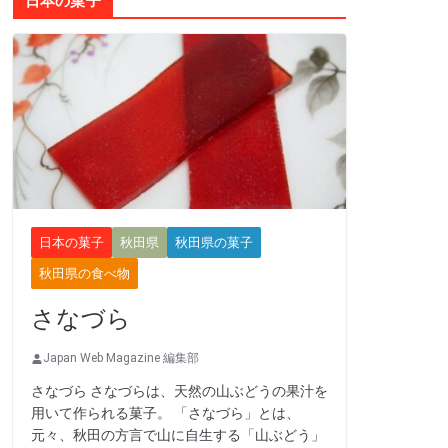
日本の菓子
日本の菓子
秋田県
秋田県の菓子
秋田県の食べ物
さなづら
Japan Web Magazine 編集部
さなづら さなづらは、天然の山ぶどうの果汁を
用いて作られる菓子。 「さなづら」とは、
元々、秋田の方言で山に自生する「山ぶどう」