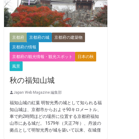
京都府
京都府の城
京都府の建築物
京都府の情報
京都府の観光情報・観光スポット
日本の秋
風景
秋の福知山城
Japan Web Magazine 編集部
福知山城の紅葉 明智光秀の城として知られる福
知山城は、京都市からおよそ90キロメートル、
車で約2時間ほどの場所に位置する京都府福知
山市にある城だ。 1579年（天正7年）、丹波の
拠点として明智光秀が城を築いて以来、在城僅