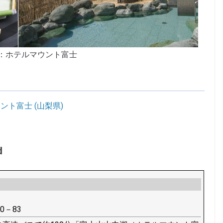
：ホテルマウント富士
ト富士 (山梨県)
d
0－83