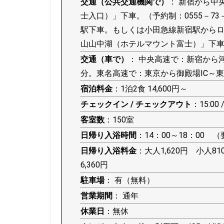
交通（公共交通機関で）
： 新宿から中
士入口）」下車。（予約制：0555－73
駅下車。もしくは小田急線新宿駅から
山山中湖（ホテルマウント富士）」下
交通（車で）
： 中央高速で：新宿から河
分。東名高速で：東京から御殿場IC～東
宿泊料金
：1泊2食 14,600円～
チェックイン / チェックアウト
：15:00 /
客室数
：150室
日帰り入浴時間
：14：00～18：00 
日帰り入浴料金
：大人1,620円 小人8
6,360円
駐車場
： 有（無料）
営業期間
： 通年
休業日
：無休