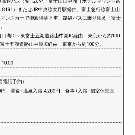
央高速バスで約120分「富士山山中湖（ホテルマウント富
－8181）またはJR中央線大月駅経由、富士急行線富士山
ロマンスカーで御殿場駅下車、路線バスに乗り換え「富士
車。
口湖IC～東富士五湖道路山中湖IC経由 東京から約100
富士五湖道路山中湖IC経由 東京から約100分。
 10:00
（要電話予約）
10円 昼食+温泉入浴 4,200円 食事+入浴+個室休憩室