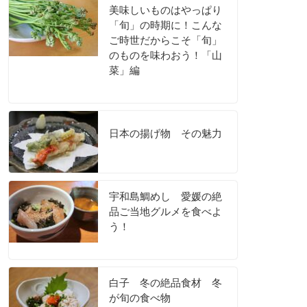
美味しいものはやっぱり
「旬」の時期に！こんな
ご時世だからこそ「旬」
のものを味わおう！「山
菜」編
日本の揚げ物 その魅力
宇和島鯛めし 愛媛の絶
品ご当地グルメを食べよ
う！
白子 冬の絶品食材 冬
が旬の食べ物