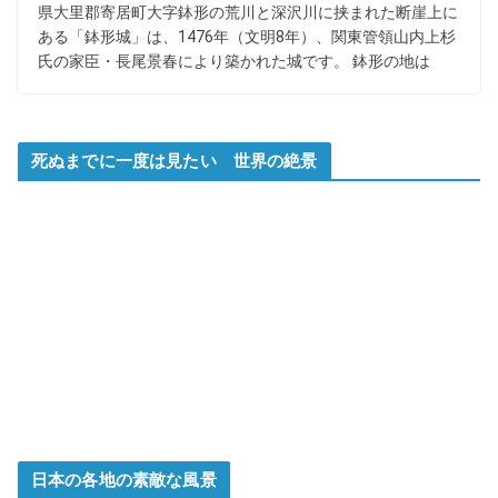
県大里郡寄居町大字鉢形の荒川と深沢川に挟まれた断崖上に
ある「鉢形城」は、1476年（文明8年）、関東管領山内上杉
氏の家臣・長尾景春により築かれた城です。 鉢形の地は
死ぬまでに一度は見たい 世界の絶景
日本の各地の素敵な風景