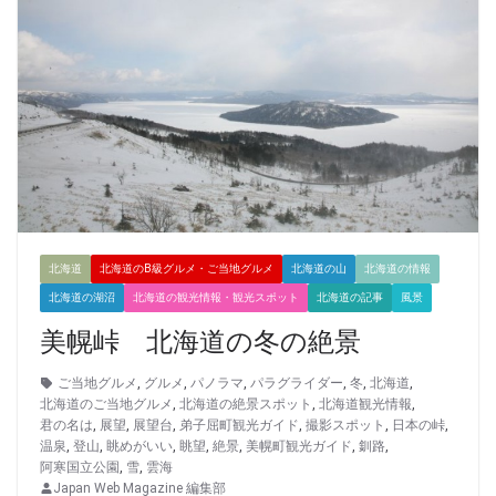
北海道
北海道のB級グルメ・ご当地グルメ
北海道の山
北海道の情報
北海道の湖沼
北海道の観光情報・観光スポット
北海道の記事
風景
美幌峠 北海道の冬の絶景
ご当地グルメ
,
グルメ
,
パノラマ
,
パラグライダー
,
冬
,
北海道
,
北海道のご当地グルメ
,
北海道の絶景スポット
,
北海道観光情報
,
君の名は
,
展望
,
展望台
,
弟子屈町観光ガイド
,
撮影スポット
,
日本の峠
,
温泉
,
登山
,
眺めがいい
,
眺望
,
絶景
,
美幌町観光ガイド
,
釧路
,
阿寒国立公園
,
雪
,
雲海
Japan Web Magazine 編集部