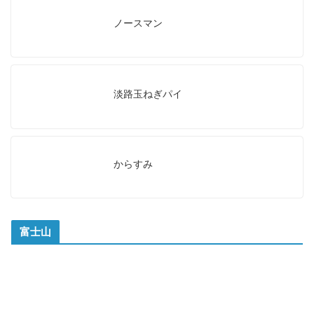
ノースマン
淡路玉ねぎパイ
からすみ
富士山