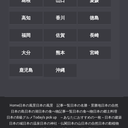
島根
山口
愛媛
高知
香川
徳島
福岡
佐賀
長崎
大分
熊本
宮崎
鹿児島
沖縄
Home
日本の風景
日本の風景 記事一覧
日本の名勝・景勝地
日本の自然
日本の島
日本の湖
日本の食べ物記事一覧
日本の食べ物
日本の郷土料理
日本のB級グルメ
Today’s pick up ～あなたにおすすめの一枚～
日本の建築
日本の城
日本の温泉
日本の神社・仏閣
日本の山
日本の自然
日本の動植物