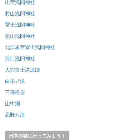
山宮浅間神社
村山浅間神社
冨士浅間神社
須山浅間神社
北口本宮冨士浅間神社
河口浅間神社
人穴富士講遺跡
白糸ノ滝
三保松原
山中湖
忍野八海
日本の城に行ってみよう！