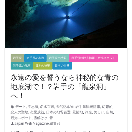
岩手県
岩手県の名勝
岩手県の情報
岩手県の観光情報・観光スポット
岩手県の記事
日本の秘境
日本の自然
永遠の愛を誓うなら神秘的な青の
地底湖で！？岩手の「龍泉洞」
へ！
デート
,
不思議
,
名水百選
,
天然記念物
,
岩手県観光情報
,
幻想的
,
恋人の聖地
,
恋愛成就
,
日本の地質百選
,
景勝地
,
洞窟
,
美しい
,
自然
,
観光スポット
,
雪解け水
,
青
Japan Web Magazine 編集部