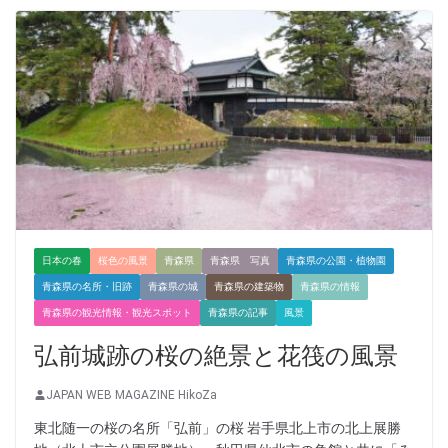
日本の春
桜色の風景
青森県
青森県 写真
青森県の公園・植物園
青森県の名所・旧跡
青森県の城
青森県の建築物
青森県の情報
青森県の観光情報・観光スポット
青森県の記事
風景
弘前城跡の桜の絶景と花筏の風景
JAPAN WEB MAGAZINE HikoZa
東北随一の桜の名所「弘前」の桜 岩手県北上市の北上展勝