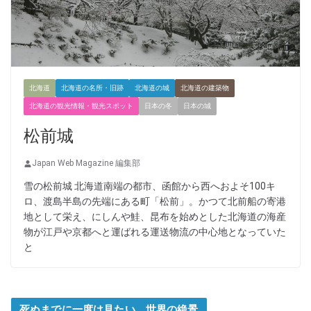
北海道
北海道の名所・旧跡
北海道の城
北海道の建築物
北海道の観光情報・観光スポット
日本の冬
日本の城
松前城
Japan Web Magazine 編集部
雪の松前城 北海道南端の都市、函館から西へおよそ100キ
ロ、渡島半島の先端にある町「松前」。かつて北前船の寄港
地として栄え、にしんや鮭、昆布を始めとした北海道の海産
物が江戸や京都へと運ばれる運送物流の中心地となっていた
と
死ぬまでに一度は見たい 世界の絶景