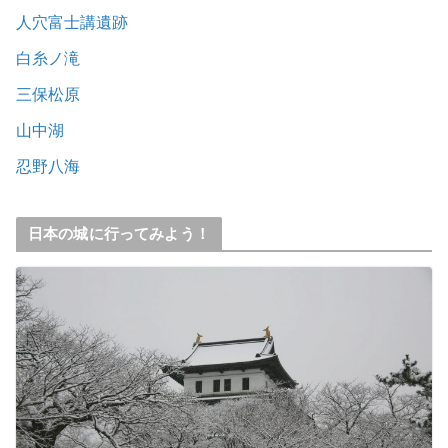
人穴富士講遺跡
白糸ノ滝
三保松原
山中湖
忍野八海
日本の城に行ってみよう！