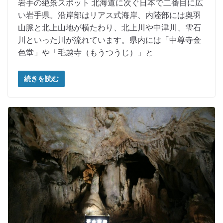
岩手の絶景スポット 北海道に次ぐ日本で二番目に広
い岩手県。沿岸部はリアス式海岸、内陸部には奥羽
山脈と北上山地が横たわり、北上川や中津川、雫石
川といった川が流れています。県内には「中尊寺金
色堂」や「毛越寺（もうつうじ）」と
続きを読む