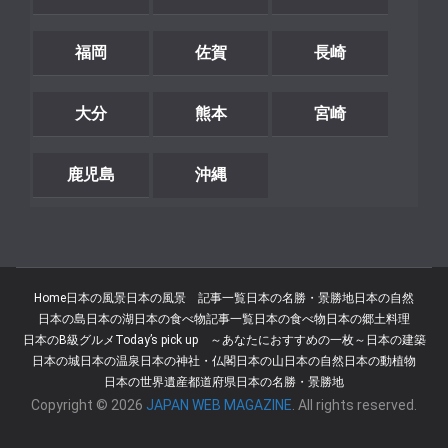
福岡
佐賀
長崎
大分
熊本
宮崎
鹿児島
沖縄
Home
日本の風景
日本の風景 記事一覧
日本の名勝・景勝地
日本の自然
日本の島
日本の湖
日本の食べ物記事一覧
日本の食べ物
日本の郷土料理
日本のB級グルメ
Today’s pick up ～あなたにおすすめの一枚～
日本の建築
日本の城
日本の温泉
日本の神社・仏閣
日本の山
日本の自然
日本の動植物
日本の世界遺産
都道府県
日本の名勝・景勝地
Copyright © 2026
JAPAN WEB MAGAZINE
. All rights reserved.