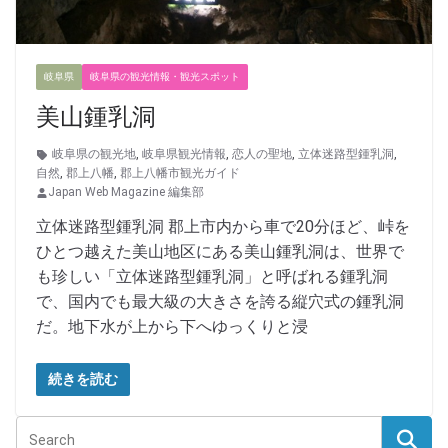
岐阜県
岐阜県の観光情報・観光スポット
美山鍾乳洞
岐阜県の観光地
,
岐阜県観光情報
,
恋人の聖地
,
立体迷路型鍾乳洞
,
自然
,
郡上八幡
,
郡上八幡市観光ガイド
Japan Web Magazine 編集部
立体迷路型鍾乳洞 郡上市内から車で20分ほど、峠を
ひとつ越えた美山地区にある美山鍾乳洞は、世界で
も珍しい「立体迷路型鍾乳洞」と呼ばれる鍾乳洞
で、国内でも最大級の大きさを誇る縦穴式の鍾乳洞
だ。地下水が上から下へゆっくりと浸
続きを読む