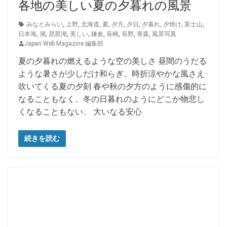
各地の美しい夏の夕暮れの風景
みなとみらい
,
上野
,
北海道
,
夏
,
夕方
,
夕日
,
夕暮れ
,
夕焼け
,
富士山
,
日本海
,
湖
,
琵琶湖
,
美しい
,
鎌倉
,
長崎
,
長野
,
青森
,
風景写真
Japan Web Magazine 編集部
夏の夕暮れの燃えるような空の美しさ 昼間のうだる
ような暑さが少しだけ和らぎ、時折涼やかな風さえ
吹いてくる夏の夕刻 春や秋の夕方のように感傷的に
なることもなく、冬の日暮れのようにどこか物悲し
くなることもない、 大いなる安心
続きを読む