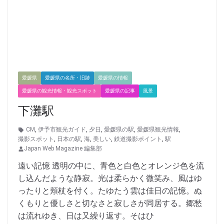
愛媛県
愛媛県の名所・旧跡
愛媛県の情報
愛媛県の観光情報・観光スポット
愛媛県の記事
風景
下灘駅
CM
,
伊予市観光ガイド
,
夕日
,
愛媛県の駅
,
愛媛県観光情報
,
撮影スポット
,
日本の駅
,
海
,
美しい
,
鉄道撮影ポイント
,
駅
Japan Web Magazine 編集部
遠い記憶 透明の中に、青色と白色とオレンジ色を流
し込んだような静寂。光は柔らかく微笑み、風はゆ
ったりと頬杖を付く。たゆたう雲は佳日の記憶。ぬ
くもりと優しさと切なさと寂しさが同居する。郷愁
は流れゆき、日は又繰り返す。そはひ