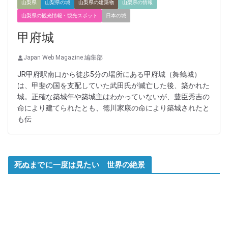
山梨県
山梨県の城
山梨県の建築物
山梨県の情報
山梨県の観光情報・観光スポット
日本の城
甲府城
Japan Web Magazine 編集部
JR甲府駅南口から徒歩5分の場所にある甲府城（舞鶴城）
は、甲斐の国を支配していた武田氏が滅亡した後、築かれた
城。正確な築城年や築城主はわかっていないが、豊臣秀吉の
命により建てられたとも、徳川家康の命により築城されたと
も伝
死ぬまでに一度は見たい 世界の絶景