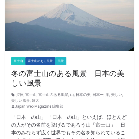
富士山
富士山のある風景
風景
冬の富士山のある風景 日本の美
しい風景
夕日
,
富士山
,
富士山のある風景
,
山
,
日本の美
,
日本一
,
湖
,
美しい
,
美しい風景
,
雄大
Japan Web Magazine 編集部
「日本一の山」 「日本一の山」といえば、ほとんど
の人がその名前を挙げるであろう山「富士山」。日
本のみならず広く世界でもその名を知られているこ