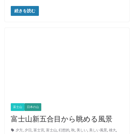
続きを読む
富士山
日本の山
富士山新五合目から眺める風景
夕方
,
夕日
,
富士宮
,
富士山
,
幻想的
,
秋
,
美しい
,
美しい風景
,
雄大
,