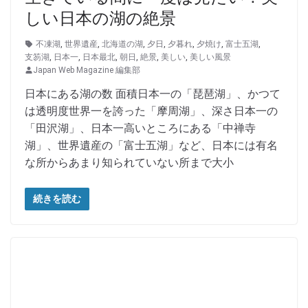
しい日本の湖の絶景
不凍湖
,
世界遺産
,
北海道の湖
,
夕日
,
夕暮れ
,
夕焼け
,
富士五湖
,
支笏湖
,
日本一
,
日本最北
,
朝日
,
絶景
,
美しい
,
美しい風景
Japan Web Magazine 編集部
日本にある湖の数 面積日本一の「琵琶湖」、かつて
は透明度世界一を誇った「摩周湖」、深さ日本一の
「田沢湖」、日本一高いところにある「中禅寺
湖」、世界遺産の「富士五湖」など、日本には有名
な所からあまり知られていない所まで大小
続きを読む