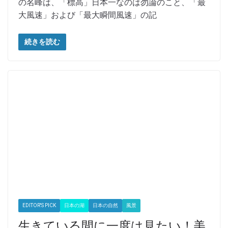
の名峰は、「標高」日本一なのは勿論のこと、「最
大風速」および「最大瞬間風速」の記
続きを読む
EDITOR'S PICK
日本の湖
日本の自然
風景
生きている間に一度は見たい！美