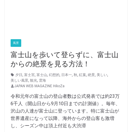
風景
富士山を歩いて登らずに、富士山
からの絶景を見る方法！
夕日
,
富士宮
,
富士山
,
幻想的
,
日本一
,
秋
,
紅葉
,
絶景
,
美しい
,
美しい風景
,
観光
,
雲海
JAPAN WEB MAGAZINE HikoZa
令和元年の富士山の登山者数は公式発表では約23万
6千人（開山日から9月10日までの計測値）。毎年、
沢山の人達が富士山に登っています。特に富士山が
世界遺産になって以降、海外からの登山客も激増
し、シーズン中は頂上付近も大渋滞