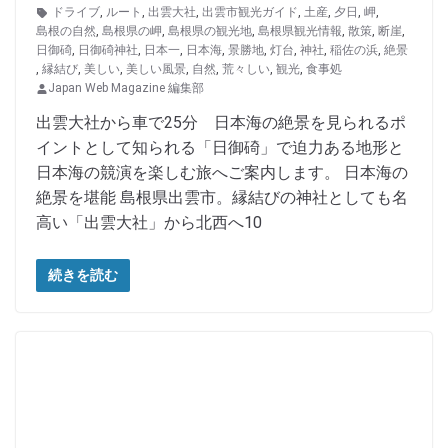
ドライブ
,
ルート
,
出雲大社
,
出雲市観光ガイド
,
土産
,
夕日
,
岬
,
島根の自然
,
島根県の岬
,
島根県の観光地
,
島根県観光情報
,
散策
,
断崖
,
日御碕
,
日御碕神社
,
日本一
,
日本海
,
景勝地
,
灯台
,
神社
,
稲佐の浜
,
絶景
,
縁結び
,
美しい
,
美しい風景
,
自然
,
荒々しい
,
観光
,
食事処
Japan Web Magazine 編集部
出雲大社から車で25分 日本海の絶景を見られるポ
イントとして知られる「日御碕」で迫力ある地形と
日本海の競演を楽しむ旅へご案内します。 日本海の
絶景を堪能 島根県出雲市。縁結びの神社としても名
高い「出雲大社」から北西へ10
続きを読む