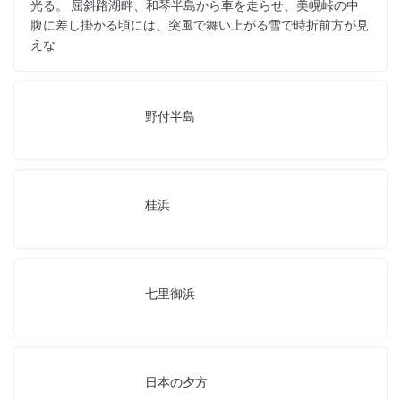
光る。 屈斜路湖畔、和琴半島から車を走らせ、美幌峠の中
腹に差し掛かる頃には、突風で舞い上がる雪で時折前方が見
えな
野付半島
桂浜
七里御浜
日本の夕方