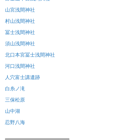
山宮浅間神社
村山浅間神社
冨士浅間神社
須山浅間神社
北口本宮冨士浅間神社
河口浅間神社
人穴富士講遺跡
白糸ノ滝
三保松原
山中湖
忍野八海