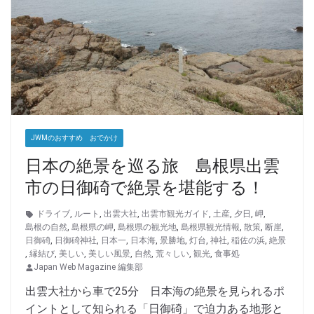
JWMのおすすめ おでかけ
日本の絶景を巡る旅 島根県出雲
市の日御碕で絶景を堪能する！
ドライブ
,
ルート
,
出雲大社
,
出雲市観光ガイド
,
土産
,
夕日
,
岬
,
島根の自然
,
島根県の岬
,
島根県の観光地
,
島根県観光情報
,
散策
,
断崖
,
日御碕
,
日御碕神社
,
日本一
,
日本海
,
景勝地
,
灯台
,
神社
,
稲佐の浜
,
絶景
,
縁結び
,
美しい
,
美しい風景
,
自然
,
荒々しい
,
観光
,
食事処
Japan Web Magazine 編集部
出雲大社から車で25分 日本海の絶景を見られるポ
イントとして知られる「日御碕」で迫力ある地形と