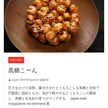
日本の菓子
黒糖こーん
Japan Web Magazine 編集部
圧力をかけて加熱、爆ぜさせたとうもろこしを黒糖と水飴で
円盤状に固めたもの。淡白で軽やかなとうもろこしの風味
と、黒糖と水あめの香りがマッチする。 Japan web
magazine’s recommend 黒