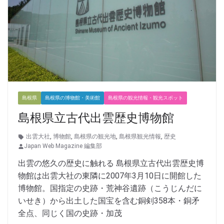
島根県
島根県の博物館・美術館
島根県の観光情報・観光スポット
島根県立古代出雲歴史博物館
出雲大社
,
博物館
,
島根県の観光地
,
島根県観光情報
,
歴史
Japan Web Magazine 編集部
出雲の悠久の歴史に触れる 島根県立古代出雲歴史博
物館は出雲大社の東隣に2007年3月10日に開館した
博物館。国指定の史跡・荒神谷遺跡（こうじんだに
いせき）から出土した国宝を含む銅剣358本・銅矛
全点、同じく国の史跡・加茂