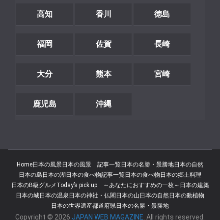
高知
香川
徳島
福岡
佐賀
長崎
大分
熊本
宮崎
鹿児島
沖縄
Home
日本の風景
日本の風景 記事一覧
日本の名勝・景勝地
日本の自然
日本の島
日本の湖
日本の食べ物記事一覧
日本の食べ物
日本の郷土料理
日本のB級グルメ
Today’s pick up ～あなたにおすすめの一枚～
日本の建築
日本の城
日本の温泉
日本の神社・仏閣
日本の山
日本の自然
日本の動植物
日本の世界遺産
都道府県
日本の名勝・景勝地
Copyright © 2026
JAPAN WEB MAGAZINE
. All rights reserved.