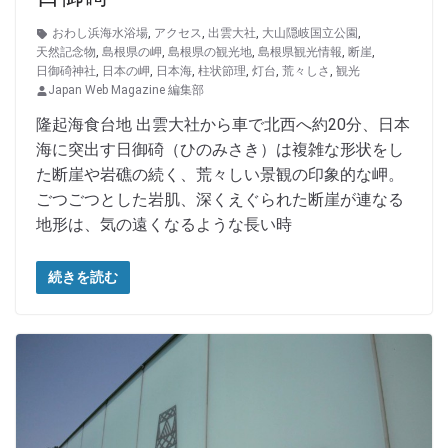
おわし浜海水浴場
,
アクセス
,
出雲大社
,
大山隠岐国立公園
,
天然記念物
,
島根県の岬
,
島根県の観光地
,
島根県観光情報
,
断崖
,
日御碕神社
,
日本の岬
,
日本海
,
柱状節理
,
灯台
,
荒々しさ
,
観光
Japan Web Magazine 編集部
隆起海食台地 出雲大社から車で北西へ約20分、日本
海に突出す日御碕（ひのみさき）は複雑な形状をし
た断崖や岩礁の続く、荒々しい景観の印象的な岬。
ごつごつとした岩肌、深くえぐられた断崖が連なる
地形は、気の遠くなるような長い時
続きを読む