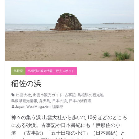
島根県
島根県の観光情報・観光スポット
稲佐の浜
出雲大社
,
出雲市観光ガイド
,
古事記
,
島根県の観光地
,
島根県観光情報
,
弁天島
,
日本の浜
,
日本の渚百選
Japan Web Magazine 編集部
神々の集う浜 出雲大社から歩いて10分ほどのところ
にある砂浜。古事記や日本書紀にも「伊那佐の小
濱」（古事記）「五十田狭の小汀」（日本書紀）と