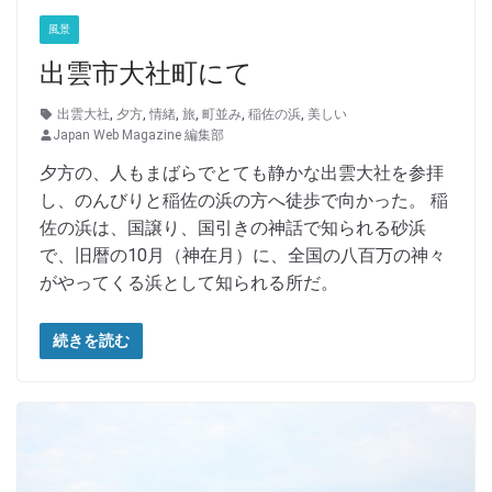
風景
出雲市大社町にて
出雲大社
,
夕方
,
情緒
,
旅
,
町並み
,
稲佐の浜
,
美しい
Japan Web Magazine 編集部
夕方の、人もまばらでとても静かな出雲大社を参拝
し、のんびりと稲佐の浜の方へ徒歩で向かった。 稲
佐の浜は、国譲り、国引きの神話で知られる砂浜
で、旧暦の10月（神在月）に、全国の八百万の神々
がやってくる浜として知られる所だ。
続きを読む