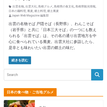
出雲名物
,
出雲大社
,
島根グルメ
,
島根県の食文化
,
島根県観光情報
,
日本の麺料理
,
蕎麦
,
郷土料理
,
郷土蕎麦
Japan Web Magazine 編集部
出雲の名物そば 戸隠そば（長野県）、わんこそば
（岩手県）と共に「日本三大そば」の一つにも数え
られる「出雲そば」は、その名の通り出雲地方を中
心に食べられている蕎麦。出雲大社に参詣したら、
是非とも味わいたい出雲の郷土の味だ。
続きを読む
日本の食べ物・ご当地グルメ