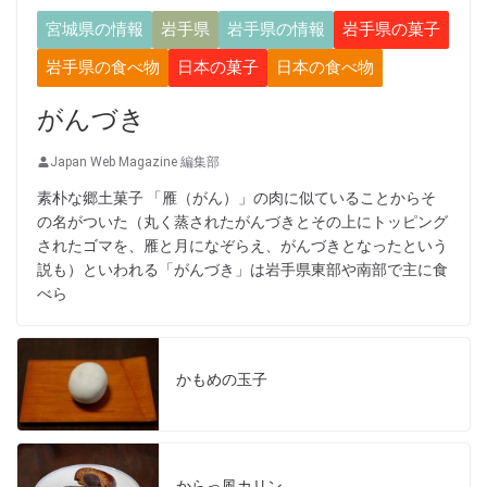
宮城県の情報
岩手県
岩手県の情報
岩手県の菓子
岩手県の食べ物
日本の菓子
日本の食べ物
がんづき
Japan Web Magazine 編集部
素朴な郷土菓子 「雁（がん）」の肉に似ていることからそ
の名がついた（丸く蒸されたがんづきとその上にトッピング
されたゴマを、雁と月になぞらえ、がんづきとなったという
説も）といわれる「がんづき」は岩手県東部や南部で主に食
べら
かもめの玉子
からっ風カリン