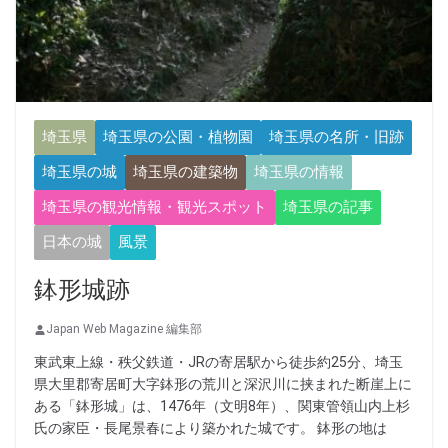
埼玉県
埼玉県の公園・植物園
埼玉県の名所・旧跡
埼玉県の城
埼玉県の建築物
埼玉県の情報
埼玉県の観光情報・観光スポット
埼玉県の記事
日本の城
風景
鉢形城跡
Japan Web Magazine 編集部
東武東上線・秩父鉄道・JRの寄居駅から徒歩約25分、埼玉
県大里郡寄居町大字鉢形の荒川と深沢川に挟まれた断崖上に
ある「鉢形城」は、1476年（文明8年）、関東管領山内上杉
氏の家臣・長尾景春により築かれた城です。 鉢形の地は