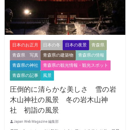
日本のお正月
日本の冬
日本の夜景
青森県
青森県 写真
青森県の建築物
青森県の情報
青森県の神社
青森県の観光情報・観光スポット
青森県の記事
風景
圧倒的に清らかな美しさ 雪の岩
木山神社の風景 冬の岩木山神
社 初詣の風景
Japan Web Magazine 編集部