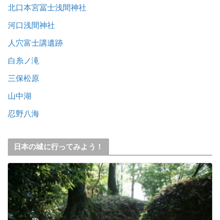
北口本宮冨士浅間神社
河口浅間神社
人穴富士講遺跡
白糸ノ滝
三保松原
山中湖
忍野八海
日本の城に行ってみよう！