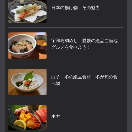
日本の揚げ物 その魅力
宇和島鯛めし 愛媛の絶品ご当地
グルメを食べよう！
白子 冬の絶品食材 冬が旬の食
べ物
ホヤ