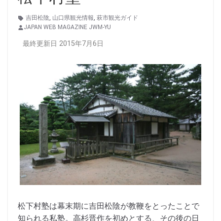
吉田松陰
,
山口県観光情報
,
萩市観光ガイド
JAPAN WEB MAGAZINE JWM-YU
最終更新日 2015年7月6日
松下村塾は幕末期に吉田松陰が教鞭をとったことで
知られる私塾。高杉晋作を初めとする、その後の日