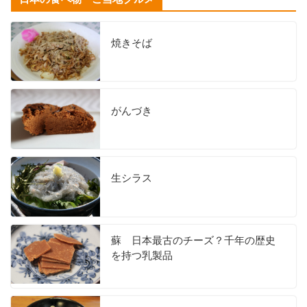
焼きそば
がんづき
生シラス
蘇 日本最古のチーズ？千年の歴史
を持つ乳製品