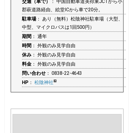
交通（車で）
： 中国自動車道美祢東JCTから小
郡萩道路経由、絵堂ICから車で20分。
駐車場
： あり（無料）松陰神社駐車場（大型、
中型、マイクロバスは1回500円）
期間
： 通年
時間
： 外観のみ見学自由
休み
： 外観のみ見学自由
料金
： 外観のみ見学自由
問い合わせ
： 0838-22-4643
HP
：
松陰神社