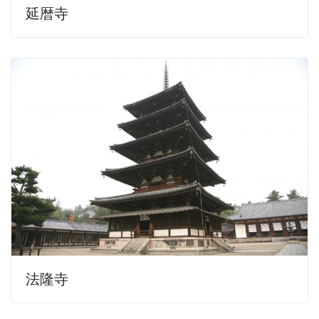
延暦寺
法隆寺