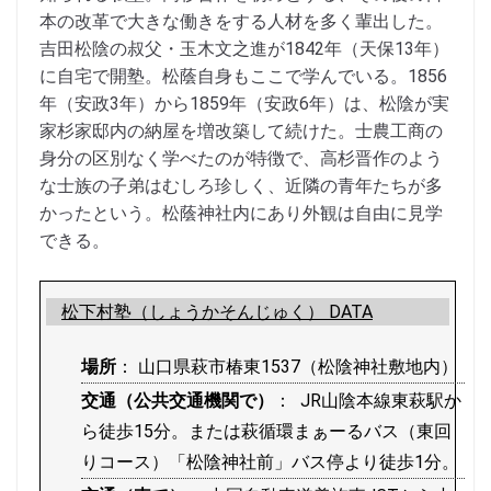
本の改革で大きな働きをする人材を多く輩出した。
吉田松陰の叔父・玉木文之進が1842年（天保13年）
に自宅で開塾。松蔭自身もここで学んでいる。1856
年（安政3年）から1859年（安政6年）は、松陰が実
家杉家邸内の納屋を増改築して続けた。士農工商の
身分の区別なく学べたのが特徴で、高杉晋作のよう
な士族の子弟はむしろ珍しく、近隣の青年たちが多
かったという。松蔭神社内にあり外観は自由に見学
できる。
松下村塾（しょうかそんじゅく） DATA
場所
： 山口県萩市椿東1537（松陰神社敷地内）
交通（公共交通機関で）
： JR山陰本線東萩駅か
ら徒歩15分。または萩循環まぁーるバス（東回
りコース）「松陰神社前」バス停より徒歩1分。