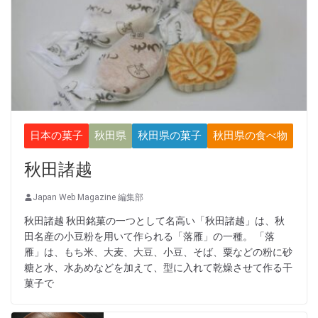
日本の菓子
秋田県
秋田県の菓子
秋田県の食べ物
秋田諸越
Japan Web Magazine 編集部
秋田諸越 秋田銘菓の一つとして名高い「秋田諸越」は、秋
田名産の小豆粉を用いて作られる「落雁」の一種。 「落
雁」は、もち米、大麦、大豆、小豆、そば、粟などの粉に砂
糖と水、水あめなどを加えて、型に入れて乾燥させて作る干
菓子で