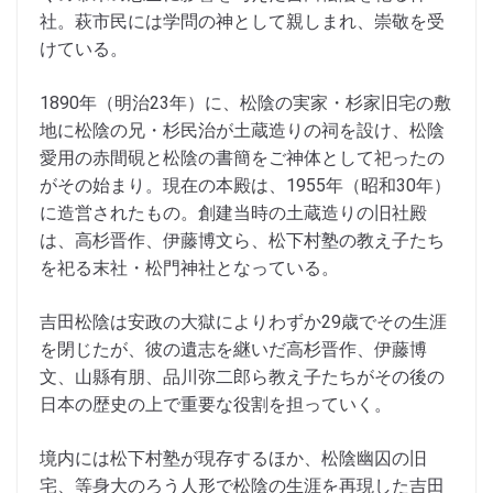
社。萩市民には学問の神として親しまれ、崇敬を受
けている。
1890年（明治23年）に、松陰の実家・杉家旧宅の敷
地に松陰の兄・杉民治が土蔵造りの祠を設け、松陰
愛用の赤間硯と松陰の書簡をご神体として祀ったの
がその始まり。現在の本殿は、1955年（昭和30年）
に造営されたもの。創建当時の土蔵造りの旧社殿
は、高杉晋作、伊藤博文ら、松下村塾の教え子たち
を祀る末社・松門神社となっている。
吉田松陰は安政の大獄によりわずか29歳でその生涯
を閉じたが、彼の遺志を継いだ高杉晋作、伊藤博
文、山縣有朋、品川弥二郎ら教え子たちがその後の
日本の歴史の上で重要な役割を担っていく。
境内には松下村塾が現存するほか、松陰幽囚の旧
宅、等身大のろう人形で松陰の生涯を再現した吉田