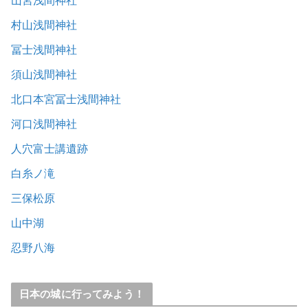
山宮浅間神社
村山浅間神社
冨士浅間神社
須山浅間神社
北口本宮冨士浅間神社
河口浅間神社
人穴富士講遺跡
白糸ノ滝
三保松原
山中湖
忍野八海
日本の城に行ってみよう！