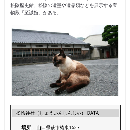
松陰歴史館、松陰の遺墨や遺品類などを展示する宝
物殿「至誠館」がある。
松陰神社（しょういんじんじゃ） DATA
場所
： 山口県萩市椿東1537