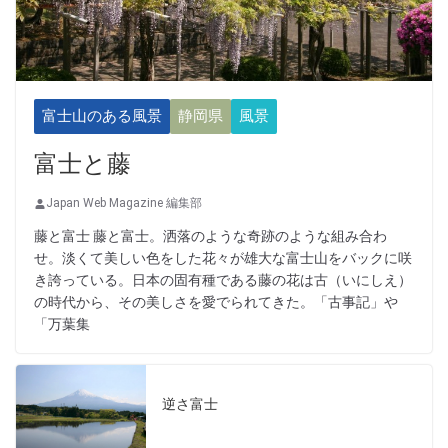
富士山のある風景
静岡県
風景
富士と藤
Japan Web Magazine 編集部
藤と富士 藤と富士。洒落のような奇跡のような組み合わ
せ。淡くて美しい色をした花々が雄大な富士山をバックに咲
き誇っている。日本の固有種である藤の花は古（いにしえ）
の時代から、その美しさを愛でられてきた。「古事記」や
「万葉集
逆さ富士