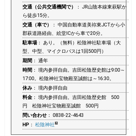
交通（公共交通機関で）
： JR山陰本線東萩駅か
ら徒歩15分。
交通（車で）
： 中国自動車道美祢東JCTから小
郡萩道路経由、絵堂ICから車で20分。
駐車場
： あり。（無料）松陰神社駐車場（大
型、中型、マイクロバスは1回500円）
期間
： 通年
時間
： 境内参拝自由。吉田松陰歴史館は9:00～
17:00。松陰神社宝物殿至誠館は～16:30。
休み
： 境内参拝自由
料金
： 境内参拝自由。吉田松陰歴史館 500
円 松陰神社宝物殿至誠館 500円
問い合わせ
： 0838-22-4643
HP
：
松陰神社