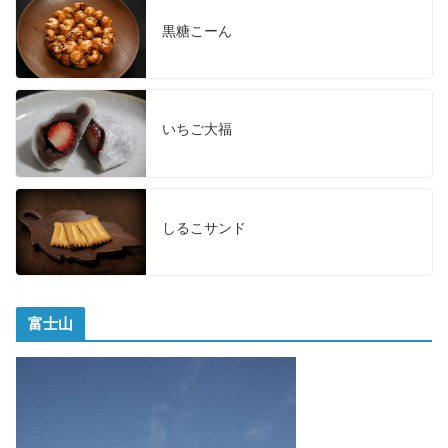
黒糖こーん
いちご大福
しるこサンド
富士山