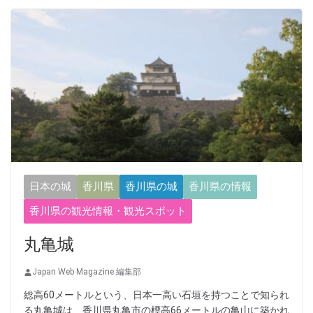
日本の城
香川県
香川県の城
香川県の情報
香川県の観光情報・観光スポット
丸亀城
Japan Web Magazine 編集部
総高60メートルという、日本一高い石垣を持つことで知られ
る丸亀城は、香川県丸亀市の標高66メートルの亀山に築かれ