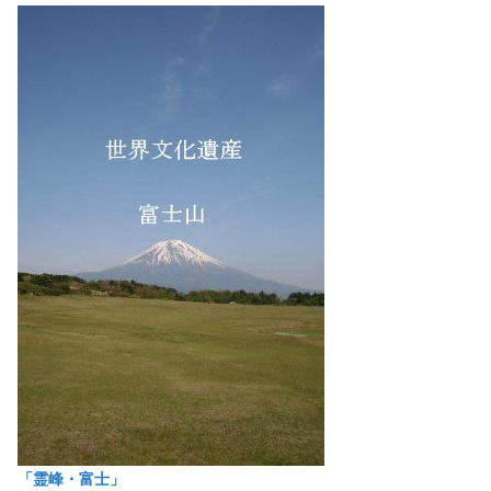
「霊峰・富士」