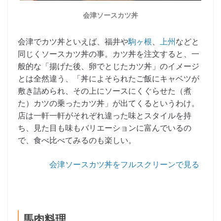
会津ソースカツ丼
会津でカツ丼といえば、福井や
駒ヶ根
、
上州
などと
同じくソースカツ丼の事。カツ丼を注文すると、一
般的な「揚げた後、卵でとじたカツ丼」のイメージ
とは全然違う、「丼によそられたご飯にキャベツが
敷き詰められ、その上にソースにくぐらせた（煮
た）カツの乗ったカツ丼」が出てくるというわけ。
店は一軒一軒がそれぞれ違った味とスタイルを持
ち、見た目も味もバリエーションに富んでいるの
で、食べ比べてみるのも楽しい。
会津ソースカツ丼をフルスクリーンで見る
馬肉料理