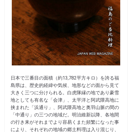
日本で三番目の面積（約13,782平方キロ）を誇る福
島県は、歴史的経緯や気候、地形などの面から見て
大きく三つに分けられる。白虎隊縁の地であり豪雪
地としても有名な「会津」、太平洋と阿武隈高地に
挟まれた「浜通り」、阿武隈高地と奥羽山脈の間の
「中通り」の三つの地域だ。明治維新以降、各地間
の行き来がそれまでより容易くまた頻繁になった事
により、それぞれの地域の郷土料理は入り混じり、