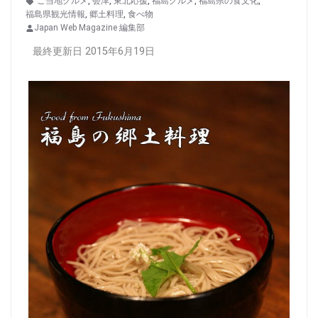
ご当地グルメ
,
会津
,
東北応援
,
福島グルメ
,
福島県の食文化
,
福島県観光情報
,
郷土料理
,
食べ物
Japan Web Magazine 編集部
最終更新日 2015年6月19日