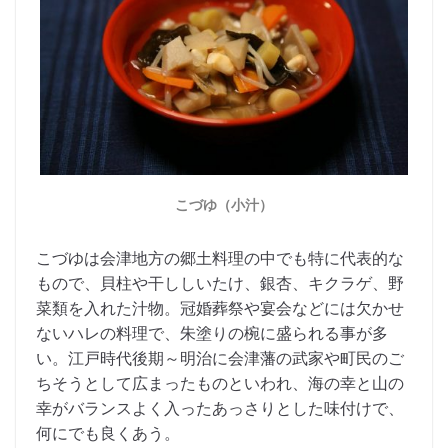
こづゆ（小汁）
こづゆは会津地方の郷土料理の中でも特に代表的な
もので、貝柱や干ししいたけ、銀杏、キクラゲ、野
菜類を入れた汁物。冠婚葬祭や宴会などには欠かせ
ないハレの料理で、朱塗りの椀に盛られる事が多
い。江戸時代後期～明治に会津藩の武家や町民のご
ちそうとして広まったものといわれ、海の幸と山の
幸がバランスよく入ったあっさりとした味付けで、
何にでも良くあう。