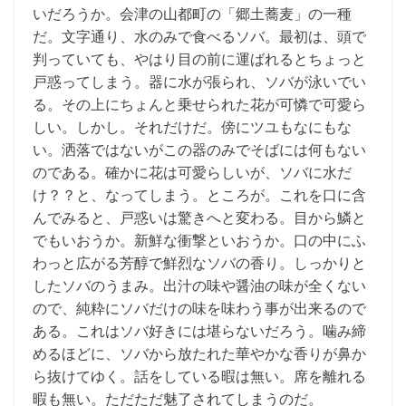
いだろうか。会津の山都町の「郷土蕎麦」の一種
だ。文字通り、水のみで食べるソバ。最初は、頭で
判っていても、やはり目の前に運ばれるとちょっと
戸惑ってしまう。器に水が張られ、ソバが泳いでい
る。その上にちょんと乗せられた花が可憐で可愛ら
しい。しかし。それだけだ。傍にツユもなにもな
い。洒落ではないがこの器のみでそばには何もない
のである。確かに花は可愛らしいが、ソバに水だ
け？？と、なってしまう。ところが。これを口に含
んでみると、戸惑いは驚きへと変わる。目から鱗と
でもいおうか。新鮮な衝撃といおうか。口の中にふ
わっと広がる芳醇で鮮烈なソバの香り。しっかりと
したソバのうまみ。出汁の味や醤油の味が全くない
ので、純粋にソバだけの味を味わう事が出来るので
ある。これはソバ好きには堪らないだろう。噛み締
めるほどに、ソバから放たれた華やかな香りが鼻か
ら抜けてゆく。話をしている暇は無い。席を離れる
暇も無い。ただただ魅了されてしまうのだ。