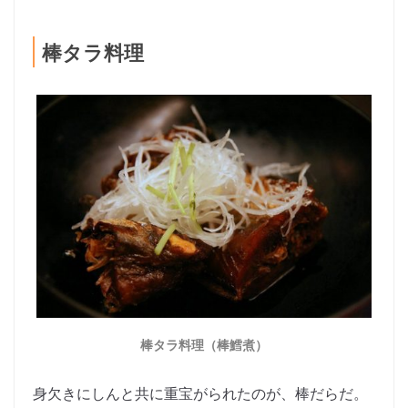
棒タラ料理
棒タラ料理（棒鱈煮）
身欠きにしんと共に重宝がられたのが、棒だらだ。