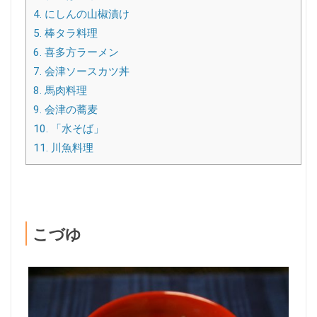
4.
にしんの山椒漬け
5.
棒タラ料理
6.
喜多方ラーメン
7.
会津ソースカツ丼
8.
馬肉料理
9.
会津の蕎麦
10.
「水そば」
11.
川魚料理
こづゆ