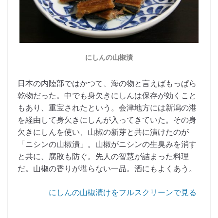
にしんの山椒漬
日本の内陸部ではかつて、海の物と言えばもっぱら
乾物だった。中でも身欠きにしんは保存が効くこと
もあり、重宝されたという。会津地方には新潟の港
を経由して身欠きにしんが入ってきていた。その身
欠きにしんを使い、山椒の新芽と共に漬けたのが
「ニシンの山椒漬」。山椒がニシンの生臭みを消す
と共に、腐敗も防ぐ。先人の智慧が詰まった料理
だ。山椒の香りが堪らない一品。酒にもよくあう。
にしんの山椒漬けをフルスクリーンで見る