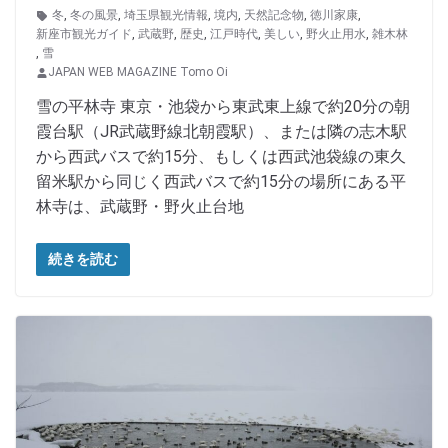
冬
,
冬の風景
,
埼玉県観光情報
,
境内
,
天然記念物
,
徳川家康
,
新座市観光ガイド
,
武蔵野
,
歴史
,
江戸時代
,
美しい
,
野火止用水
,
雑木林
,
雪
JAPAN WEB MAGAZINE Tomo Oi
雪の平林寺 東京・池袋から東武東上線で約20分の朝
霞台駅（JR武蔵野線北朝霞駅）、または隣の志木駅
から西武バスで約15分、もしくは西武池袋線の東久
留米駅から同じく西武バスで約15分の場所にある平
林寺は、武蔵野・野火止台地
続きを読む