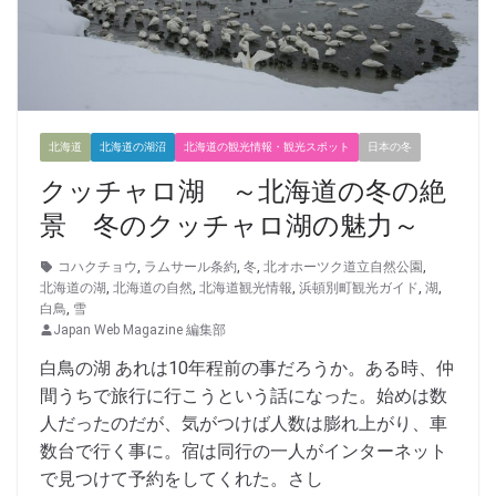
北海道
北海道の湖沼
北海道の観光情報・観光スポット
日本の冬
クッチャロ湖 ～北海道の冬の絶
景 冬のクッチャロ湖の魅力～
コハクチョウ
,
ラムサール条約
,
冬
,
北オホーツク道立自然公園
,
北海道の湖
,
北海道の自然
,
北海道観光情報
,
浜頓別町観光ガイド
,
湖
,
白鳥
,
雪
Japan Web Magazine 編集部
白鳥の湖 あれは10年程前の事だろうか。ある時、仲
間うちで旅行に行こうという話になった。始めは数
人だったのだが、気がつけば人数は膨れ上がり、車
数台で行く事に。宿は同行の一人がインターネット
で見つけて予約をしてくれた。さし