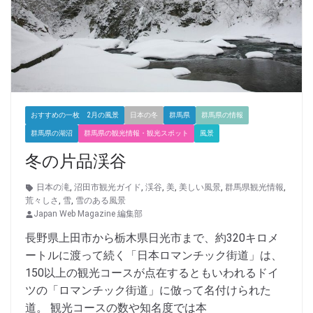
おすすめの一枚 2月の風景
日本の冬
群馬県
群馬県の情報
群馬県の湖沼
群馬県の観光情報・観光スポット
風景
冬の片品渓谷
日本の滝
,
沼田市観光ガイド
,
渓谷
,
美
,
美しい風景
,
群馬県観光情報
,
荒々しさ
,
雪
,
雪のある風景
Japan Web Magazine 編集部
長野県上田市から栃木県日光市まで、約320キロメ
ートルに渡って続く「日本ロマンチック街道」は、
150以上の観光コースが点在するともいわれるドイ
ツの「ロマンチック街道」に倣って名付けられた
道。 観光コースの数や知名度では本