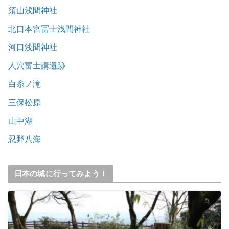
須山浅間神社
北口本宮冨士浅間神社
河口浅間神社
人穴富士講遺跡
白糸ノ滝
三保松原
山中湖
忍野八海
日本の城に行ってみよう！