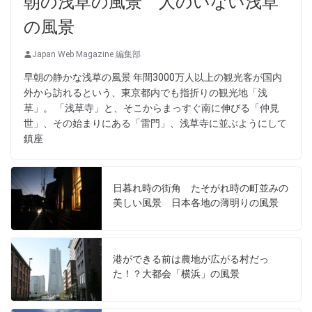
朝の浅草の風景 人のいない浅草
の風景
Japan Web Magazine 編集部
早朝の静かな浅草の風景 年間3000万人以上の観光客が国内
外から訪れるという、東京都内でも指折りの観光地「浅
草」。 「浅草寺」と、そこからまっすぐ南に伸びる「仲見
世」、その始まりにある「雷門」、浅草寺に並ぶようにして
鎮座
日暮れ時の街角 たそがれ時の町並みの
美しい風景 日本各地の薄明りの風景
港ができる前は農地が広がる村だっ
た！？大都会「横浜」の風景