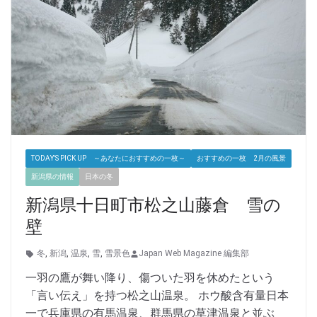
TODAY'S PICK UP ～あなたにおすすめの一枚～
おすすめの一枚 2月の風景
新潟県の情報
日本の冬
新潟県十日町市松之山藤倉 雪の
壁
冬
,
新潟
,
温泉
,
雪
,
雪景色
Japan Web Magazine 編集部
一羽の鷹が舞い降り、傷ついた羽を休めたという
「言い伝え」を持つ松之山温泉。 ホウ酸含有量日本
一で兵庫県の有馬温泉、群馬県の草津温泉と並ぶ