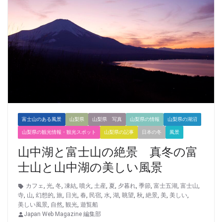
富士山のある風景
山梨県
山梨県 写真
山梨県の情報
山梨県の湖沼
山梨県の観光情報・観光スポット
山梨県の記事
日本の冬
風景
山中湖と富士山の絶景 真冬の富
士山と山中湖の美しい風景
カフェ
,
光
,
冬
,
凍結
,
噴火
,
土産
,
夏
,
夕暮れ
,
季節
,
富士五湖
,
富士山
,
寺
,
山
,
幻想的
,
旅
,
日光
,
春
,
民宿
,
水
,
湖
,
眺望
,
秋
,
絶景
,
美
,
美しい
,
美しい風景
,
自然
,
観光
,
遊覧船
Japan Web Magazine 編集部