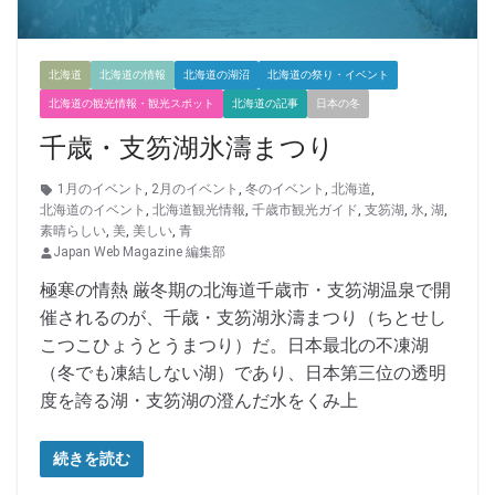
北海道
北海道の情報
北海道の湖沼
北海道の祭り・イベント
北海道の観光情報・観光スポット
北海道の記事
日本の冬
千歳・支笏湖氷濤まつり
1月のイベント
,
2月のイベント
,
冬のイベント
,
北海道
,
北海道のイベント
,
北海道観光情報
,
千歳市観光ガイド
,
支笏湖
,
氷
,
湖
,
素晴らしい
,
美
,
美しい
,
青
Japan Web Magazine 編集部
極寒の情熱 厳冬期の北海道千歳市・支笏湖温泉で開
催されるのが、千歳・支笏湖氷濤まつり（ちとせし
こつこひょうとうまつり）だ。日本最北の不凍湖
（冬でも凍結しない湖）であり、日本第三位の透明
度を誇る湖・支笏湖の澄んだ水をくみ上
続きを読む