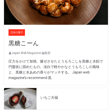
日本の菓子
黒糖こーん
Japan Web Magazine 編集部
圧力をかけて加熱、爆ぜさせたとうもろこしを黒糖と水飴で
円盤状に固めたもの。淡白で軽やかなとうもろこしの風味
と、黒糖と水あめの香りがマッチする。 Japan web
magazine’s recommend 黒
いちご大福