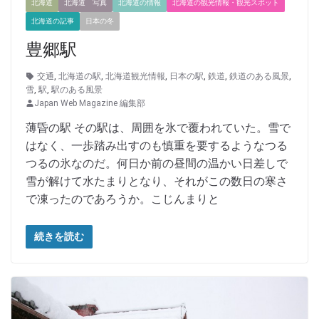
北海道
北海道 写真
北海道の情報
北海道の観光情報・観光スポット
北海道の記事
日本の冬
豊郷駅
交通
,
北海道の駅
,
北海道観光情報
,
日本の駅
,
鉄道
,
鉄道のある風景
,
雪
,
駅
,
駅のある風景
Japan Web Magazine 編集部
薄昏の駅 その駅は、周囲を氷で覆われていた。雪で
はなく、一歩踏み出すのも慎重を要するようなつる
つるの氷なのだ。何日か前の昼間の温かい日差しで
雪が解けて水たまりとなり、それがこの数日の寒さ
で凍ったのであろうか。こじんまりと
続きを読む