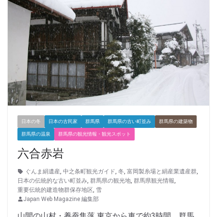
日本の冬
日本の古民家
群馬県
群馬県の古い町並み
群馬県の建築物
群馬県の温泉
群馬県の観光情報・観光スポット
六合赤岩
ぐんま絹遺産
,
中之条町観光ガイド
,
冬
,
富岡製糸場と絹産業遺産群
,
日本の伝統的な古い町並み
,
群馬県の観光地
,
群馬県観光情報
,
重要伝統的建造物群保存地区
,
雪
Japan Web Magazine 編集部
山間の山村・養蚕集落 東京から車で約3時間、群馬