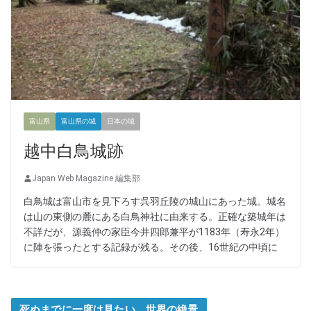
富山県
富山県の城
日本の城
越中白鳥城跡
Japan Web Magazine 編集部
白鳥城は富山市を見下ろす呉羽丘陵の城山にあった城。城名
は山の東側の麓にある白鳥神社に由来する。正確な築城年は
不詳だが、源義仲の家臣今井四郎兼平が1183年（寿永2年）
に陣を張ったとする記録が残る。その後、16世紀の中頃に
死ぬまでに一度は見たい 世界の絶景