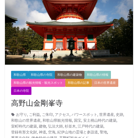
和歌山県
和歌山県の寺院
和歌山県の建築物
和歌山県の情報
和歌山県の観光情報・観光スポット
和歌山県の記事
日本の世界遺産
日本の寺院
高野山金剛峯寺
お守り
,
ご利益
,
ご朱印
,
アクセス
,
パワースポット
,
世界遺産
,
史跡
,
和歌山の世界遺産
,
和歌山県観光情報
,
国宝
,
安土桃山時代の建築
,
室町時代の建築
,
建物
,
弘法大師
,
杉並木
,
江戸時代の建築
,
登録有形文化財
,
神道
,
空海
,
紀伊山地の霊場と参詣道
,
聖地
,
重要文化財
,
鎌倉時代の建築
,
高野町観光ガイド