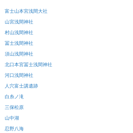
富士山本宮浅間大社
山宮浅間神社
村山浅間神社
冨士浅間神社
須山浅間神社
北口本宮冨士浅間神社
河口浅間神社
人穴富士講遺跡
白糸ノ滝
三保松原
山中湖
忍野八海