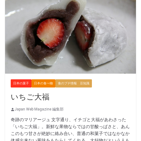
日本の菓子
日本の食べ物
食のプチ情報 豆知識
いちご大福
Japan Web Magazine 編集部
奇跡のマリアージュ 文字通り、イチゴと大福があわさった
「いちご大福」。新鮮な果物ならではの甘酸っぱさと、あん
このもつ甘さが絶妙に絡み合い、普通の和菓子ではなかなか
体感出来ない風味をもたらしてくれる。大好物だという人も