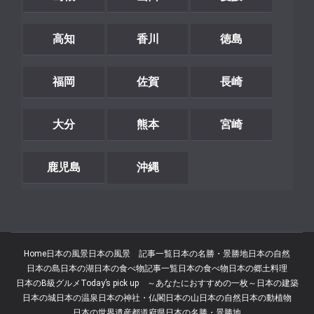
高知
香川
徳島
福岡
佐賀
長崎
大分
熊本
宮崎
鹿児島
沖縄
Home
日本の風景
日本の風景 記事一覧
日本の名勝・景勝地
日本の自然
日本の島
日本の湖
日本の食べ物記事一覧
日本の食べ物
日本の郷土料理
日本のB級グルメ
Today’s pick up ～あなたにおすすめの一枚～
日本の建築
日本の城
日本の温泉
日本の神社・仏閣
日本の山
日本の自然
日本の動植物
日本の世界遺産
都道府県
日本の名勝・景勝地