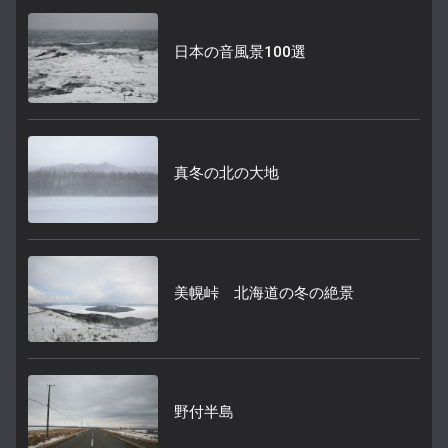
日本の音風景100選
真冬の北の大地
美幌峠 北海道の冬の絶景
野付半島