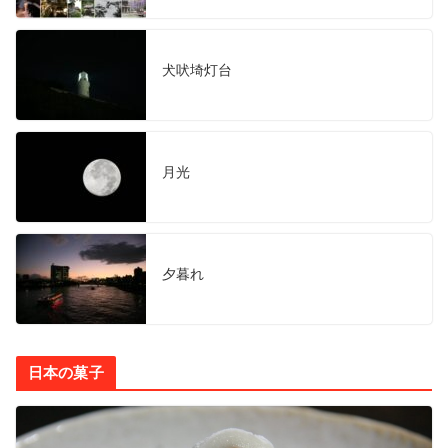
犬吠埼灯台
月光
夕暮れ
日本の菓子