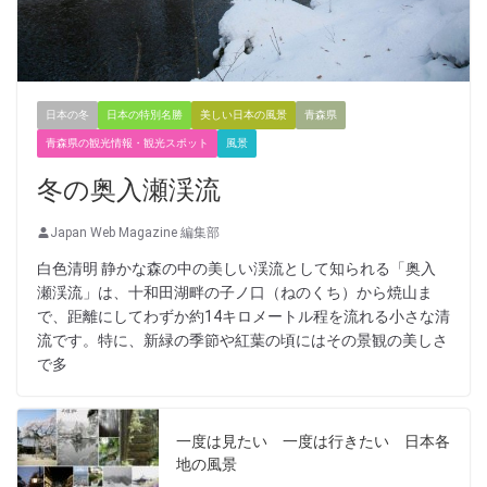
日本の冬
日本の特別名勝
美しい日本の風景
青森県
青森県の観光情報・観光スポット
風景
冬の奥入瀬渓流
Japan Web Magazine 編集部
白色清明 静かな森の中の美しい渓流として知られる「奥入
瀬渓流」は、十和田湖畔の子ノ口（ねのくち）から焼山ま
で、距離にしてわずか約14キロメートル程を流れる小さな清
流です。特に、新緑の季節や紅葉の頃にはその景観の美しさ
で多
一度は見たい 一度は行きたい 日本各
地の風景