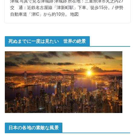
津城 写真で見る津城跡 津城跡 所在地：三重県津市丸之内27
交 通：近鉄名古屋線「津新町駅」下車、徒歩15分。/ 伊勢
自動車道「津IC」から約10分。 地図
死ぬまでに一度は見たい 世界の絶景
日本の各地の素敵な風景