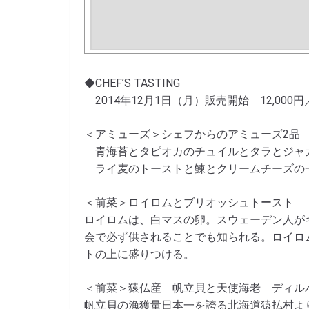
◆CHEF’S TASTING
2014年12月1日（月）販売開始 12,000
＜アミューズ＞シェフからのアミューズ2品
青海苔とタピオカのチュイルとタラとジャ
ライ麦のトーストと鰊とクリームチーズの
＜前菜＞ロイロムとブリオッシュトースト
ロイロムは、白マスの卵。スウェーデン人が
会で必ず供されることでも知られる。ロイロ
トの上に盛りつける。
＜前菜＞猿仏産 帆立貝と天使海老 ディル
帆立貝の漁獲量日本一を誇る北海道猿払村よ