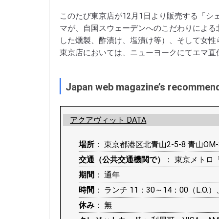
このたび東京店が12月1日より販売する「シェ
マが、自国スウェーデンへのこだわりによる
した燻製、酢漬け、塩漬け等）、そして女性
東京店においては、ニューヨークにてエマ直
Japan web magazine’s recommen
アクアヴィット DATA
場所
： 東京都港区北青山2-5-8 青山OM-S
交通（公共交通機関で）
： 東京メトロ
期間
： 通年
時間
： ランチ 11：30～14：00（L.O.
休み
： 無