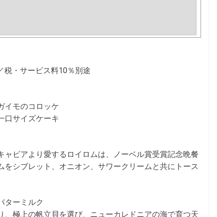
円／税・サービス料10％別途
ガイモのコロッケ
一口サイズケーキ
キャビアより愛するロイロムは、ノーベル賞受賞記念晩餐
ムをシブレット、オニオン、サワークリームと共にトース
バターミルク
り、極上の帆立貝を選び、ニューカレドニアの海で育つ天