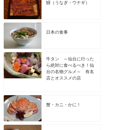
鰻（うなぎ・ウナギ）
日本の食事
牛タン ～仙台に行った
ら絶対に食べるべき！仙
台の名物グルメ～ 有名
店とオススメの店
蟹・カニ・かに！