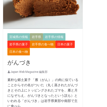
宮城県の情報
岩手県
岩手県の情報
岩手県の菓子
岩手県の食べ物
日本の菓子
日本の食べ物
がんづき
Japan Web Magazine 編集部
素朴な郷土菓子 「雁（がん）」の肉に似ている
ことからその名がついた（丸く蒸されたがんづ
きとその上にトッピングされたゴマを、雁と月
になぞらえ、がんづきとなったという説も）と
いわれる「がんづき」は岩手県東部や南部で主
に食べら