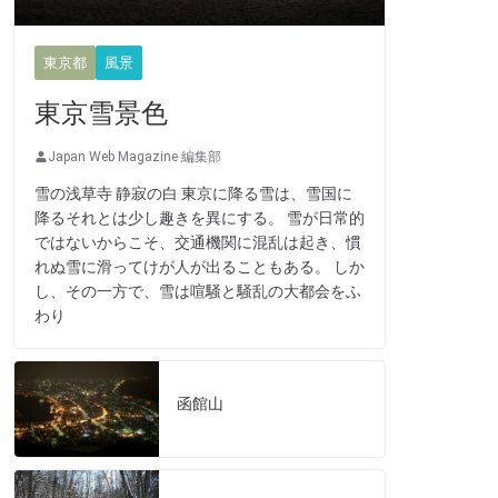
東京都
風景
東京雪景色
Japan Web Magazine 編集部
雪の浅草寺 静寂の白 東京に降る雪は、雪国に
降るそれとは少し趣きを異にする。 雪が日常的
ではないからこそ、交通機関に混乱は起き、慣
れぬ雪に滑ってけが人が出ることもある。 しか
し、その一方で、雪は喧騒と騒乱の大都会をふ
わり
函館山