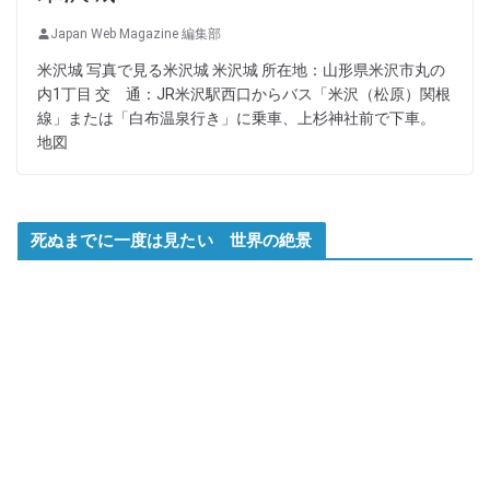
Japan Web Magazine 編集部
米沢城 写真で見る米沢城 米沢城 所在地：山形県米沢市丸の
内1丁目 交 通：JR米沢駅西口からバス「米沢（松原）関根
線」または「白布温泉行き」に乗車、上杉神社前で下車。
地図
死ぬまでに一度は見たい 世界の絶景