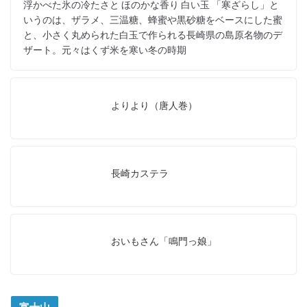
浮かべた氷の冷たさと ほのかな香り 白い玉 「寒ざらし」と
いうのは、ザラメ、三温糖、蜂蜜や黒砂糖をベースにした蜜
と、小さく丸められた白玉で作られる長崎県の島原名物のデ
ザート。元々はくず米を寒い冬の時期
よりより（唐人巻）
長崎カステラ
おいもさん「鳴門っ娘」