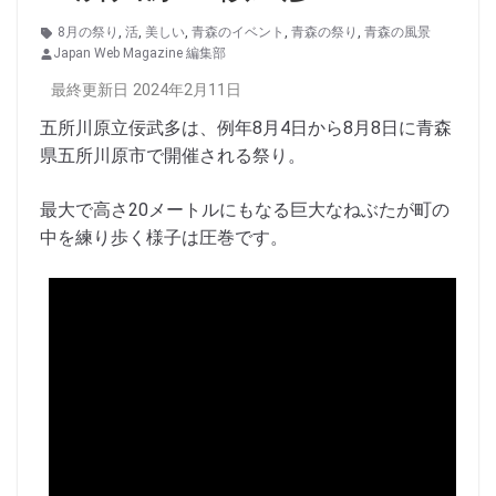
8月の祭り
,
活
,
美しい
,
青森のイベント
,
青森の祭り
,
青森の風景
Japan Web Magazine 編集部
最終更新日 2024年2月11日
五所川原立佞武多は、例年8月4日から8月8日に青森
県五所川原市で開催される祭り。
最大で高さ20メートルにもなる巨大なねぶたが町の
中を練り歩く様子は圧巻です。