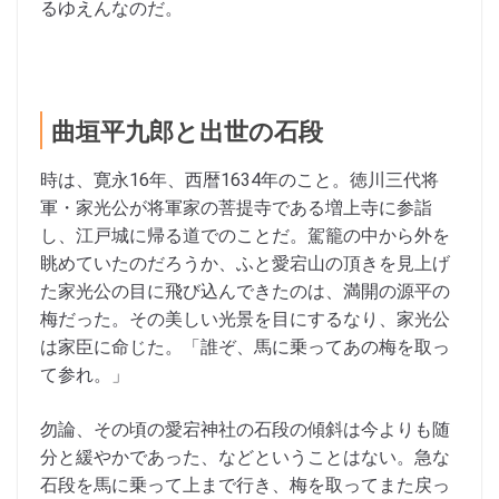
るゆえんなのだ。
曲垣平九郎と出世の石段
時は、寛永16年、西暦1634年のこと。徳川三代将
軍・家光公が将軍家の菩提寺である増上寺に参詣
し、江戸城に帰る道でのことだ。駕籠の中から外を
眺めていたのだろうか、ふと愛宕山の頂きを見上げ
た家光公の目に飛び込んできたのは、満開の源平の
梅だった。その美しい光景を目にするなり、家光公
は家臣に命じた。「誰ぞ、馬に乗ってあの梅を取っ
て参れ。」
勿論、その頃の愛宕神社の石段の傾斜は今よりも随
分と緩やかであった、などということはない。急な
石段を馬に乗って上まで行き、梅を取ってまた戻っ