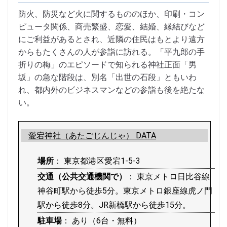
防火、防災など火に関するもののほか、印刷・コン
ピュータ関係、商売繁盛、恋愛、結婚、縁結びなど
にご利益があるとされ、近隣の住民はもとより遠方
からもたくさんの人が参詣に訪れる。「平九郎の手
折りの梅」のエピソードで知られる神社正面「男
坂」の急な階段は、別名「出世の石段」ともいわ
れ、都内外のビジネスマンなどの参詣も後を絶たな
い。
愛宕神社（あたごじんじゃ） DATA
場所
： 東京都港区愛宕1-5-3
交通（公共交通機関で）
： 東京メトロ日比谷線
神谷町駅から徒歩5分。東京メトロ銀座線虎ノ門
駅から徒歩8分。JR新橋駅から徒歩15分。
駐車場
： あり（6台・無料）