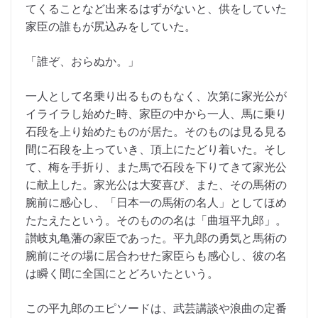
てくることなど出来るはずがないと、供をしていた
家臣の誰もが尻込みをしていた。
「誰ぞ、おらぬか。」
一人として名乗り出るものもなく、次第に家光公が
イライラし始めた時、家臣の中から一人、馬に乗り
石段を上り始めたものが居た。そのものは見る見る
間に石段を上っていき、頂上にたどり着いた。そし
て、梅を手折り、また馬で石段を下りてきて家光公
に献上した。家光公は大変喜び、また、その馬術の
腕前に感心し、「日本一の馬術の名人」としてほめ
たたえたという。そのものの名は「曲垣平九郎」。
讃岐丸亀藩の家臣であった。平九郎の勇気と馬術の
腕前にその場に居合わせた家臣らも感心し、彼の名
は瞬く間に全国にとどろいたという。
この平九郎のエピソードは、武芸講談や浪曲の定番