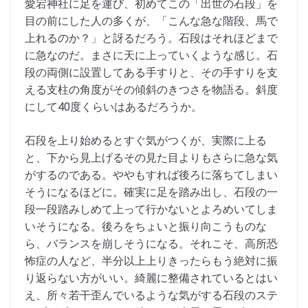
愛宕神社に足を運び、初めてこの「出世の石段」を
目の前にした人の多くが、「こんな急な階段、馬で
上れるのか？」と訝るだろう。石段はそれほどまで
に急なのだ。まさに天に上っていくような感じ。石
段の両側に設置してある手すりと、その手すりを支
える支柱の角度がその傾斜のきつさを物語る。斜度
にして40度くらいはあるだろうか。
石段を上り始めるとすぐ気がつくが、実際に上る
と、下から見上げるその見た目よりもさらに急な気
がするのである。ややもすれば後ろに落ちてしまい
そうになるほどに。確実に足を踏み出し、石段の一
段一段踏みしめて上って行かないとよろめいてしま
いそうになる。後ろをちょいと振り向こうものな
ら、バランスを崩しそうになる。それこそ、高所恐
怖症の人など、半分以上上りきったらもう絶対に振
り返らない方がいい。綺麗に整備されているとはい
え、所々若干歪んでいるような気がする石段のステ