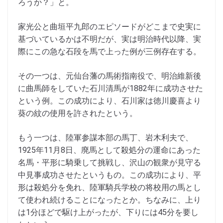
ろうか？」と。
家光公と曲垣平九郎のエピソードがどこまで史実に
基づいているかは不明だが、実は明治時代以降、実
際にこの急な石段を馬で上った例が三例存在する。
その一つは、元仙台藩の馬術指南役で、明治維新後
に曲馬師をしていた石川清馬が1882年に成功させた
という例。この成功により、石川家は徳川慶喜より
葵の紋の使用を許されたという。
もう一つは、陸軍参謀本部の馬丁、岩木利夫で、
1925年11月8日、廃馬として殺処分の運命にあった
名馬・平形に騎乗して挑戦し、沢山の観衆が見守る
中見事成功させたというもの。この成功により、平
形は殺処分を免れ、陸軍騎兵学校の将校用の馬とし
て使われ続けることになったとか。ちなみに、上り
は1分ほどで駆け上がったが、下りには45分を要し