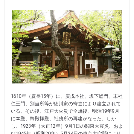
1610年（慶長15年）に、庚戊本社、坂下総門、末社
仁王門、別当所等が徳川家の寄進により建立されて
いる。その後、江戸大火災で全焼後、明治19年9月
に本殿、幣殿拝殿、社務所の再建がなった。しか
し、1923年（大正12年）9月1日の関東大震災、およ
び1945年（昭和20年）5月24日の東京大空襲により