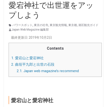
愛宕神社で出世運をアッ
プしよう
パワースポット
,
東京の社寺
,
東京観光情報
,
東京都
,
港区観光ガイド
Japan Web Magazine 編集部
最終更新日 2019年10月2日
Contents
1.
愛宕山と愛宕神社
2.
曲垣平九郎と出世の石段
2.1.
Japan web magazine’s recommend
愛宕山と愛宕神社