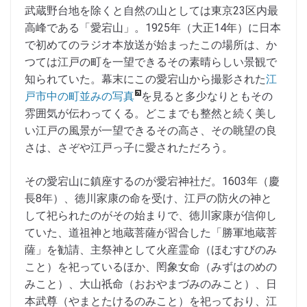
武蔵野台地を除くと自然の山としては東京23区内最
高峰である「愛宕山」。1925年（大正14年）に日本
で初めてのラジオ本放送が始まったこの場所は、か
つては江戸の町を一望できるその素晴らしい景観で
知られていた。幕末にこの愛宕山から撮影された
江
戸市中の町並みの写真
を見ると多少なりともその
雰囲気が伝わってくる。どこまでも整然と続く美し
い江戸の風景が一望できるその高さ、その眺望の良
さは、さぞや江戸っ子に愛されただろう。
その愛宕山に鎮座するのが愛宕神社だ。1603年（慶
長8年）、徳川家康の命を受け、江戸の防火の神と
して祀られたのがその始まりで、徳川家康が信仰し
ていた、道祖神と地蔵菩薩が習合した「勝軍地蔵菩
薩」を勧請、主祭神として火産霊命（ほむすびのみ
こと）を祀っているほか、罔象女命（みずはのめの
みこと）、大山祇命（おおやまづみのみこと）、日
本武尊（やまとたけるのみこと）を祀っており、江