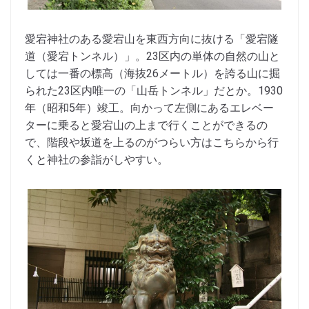
愛宕神社のある愛宕山を東西方向に抜ける「愛宕隧
道（愛宕トンネル）」。23区内の単体の自然の山と
しては一番の標高（海抜26メートル）を誇る山に掘
られた23区内唯一の「山岳トンネル」だとか。1930
年（昭和5年）竣工。向かって左側にあるエレベー
ターに乗ると愛宕山の上まで行くことができるの
で、階段や坂道を上るのがつらい方はこちらから行
くと神社の参詣がしやすい。