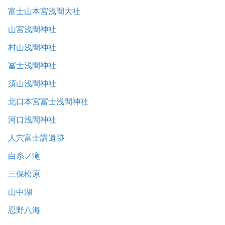
富士山本宮浅間大社
山宮浅間神社
村山浅間神社
冨士浅間神社
須山浅間神社
北口本宮冨士浅間神社
河口浅間神社
人穴富士講遺跡
白糸ノ滝
三保松原
山中湖
忍野八海