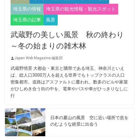
埼玉県の情報
埼玉県の観光情報・観光スポット
埼玉県の記事
風景
武蔵野の美しい風景 秋の終わり
～冬の始まりの雑木林
Japan Web Magazine 編集部
武蔵野情景 大都会・東京と隣県である埼玉、神奈川といえ
ば、総人口3000万人を超える世界でもトップクラスの人口
密集都市。道路はアスファルトに覆われ、数多のビルや家屋
がひしめき合う街の中を、電車やバスや車がひっきりなしに
行
日本の夏山の風景 空に近い場所で息を
のむような絶景に出会う