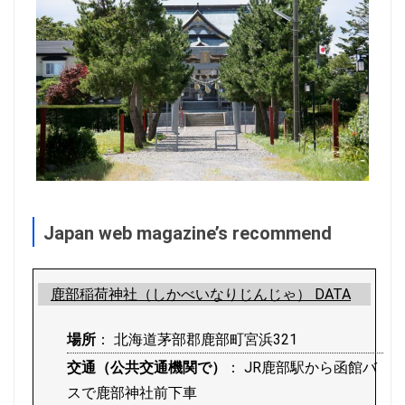
Japan web magazine’s recommend
鹿部稲荷神社（しかべいなりじんじゃ） DATA
場所
： 北海道茅部郡鹿部町宮浜321
交通（公共交通機関で）
： JR鹿部駅から函館バ
スで鹿部神社前下車