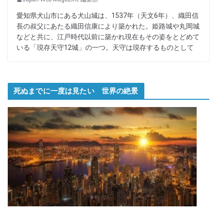
愛知県犬山市にある犬山城は、1537年（天文6年）、織田信
長の叔父にあたる織田信康により築かれた。姫路城や丸岡城
などと共に、江戸時代以前に築かれ現在もその姿をとどめて
いる「現存天守12城」の一つ。天守は現存するものとして
死ぬまでに一度は見たい 世界の絶景