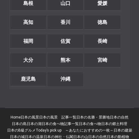
島根
山口
愛媛
高知
香川
徳島
福岡
佐賀
長崎
大分
熊本
宮崎
鹿児島
沖縄
Home
日本の風景
日本の風景 記事一覧
日本の名勝・景勝地
日本の自然
日本の島
日本の湖
日本の食べ物記事一覧
日本の食べ物
日本の郷土料理
日本のB級グルメ
Today’s pick up ～あなたにおすすめの一枚～
日本の建築
日本の城
日本の温泉
日本の神社・仏閣
日本の山
日本の自然
日本の動植物