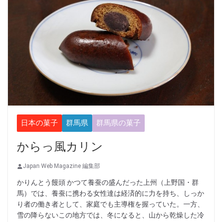
日本の菓子
群馬県
群馬県の菓子
からっ風カリン
Japan Web Magazine 編集部
かりんとう饅頭 かつて養蚕の盛んだった上州（上野国・群
馬）では、養蚕に携わる女性達は経済的に力を持ち、しっか
り者の働き者として、家庭でも主導権を握っていた。一方、
雪の降らないこの地方では、冬になると、山から乾燥した冷