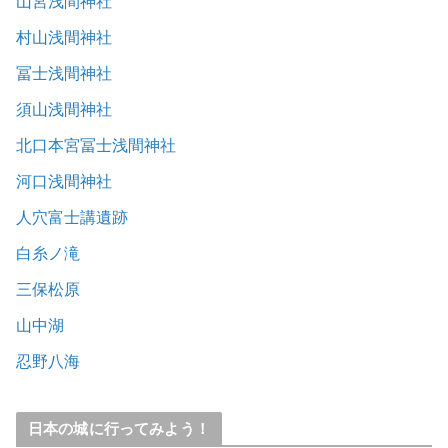
山宮浅間神社
村山浅間神社
冨士浅間神社
須山浅間神社
北口本宮冨士浅間神社
河口浅間神社
人穴富士講遺跡
白糸ノ滝
三保松原
山中湖
忍野八海
日本の城に行ってみよう！