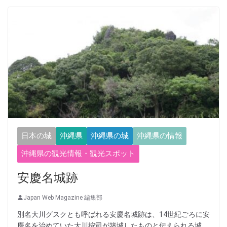
日本の城
沖縄県
沖縄県の城
沖縄県の情報
沖縄県の観光情報・観光スポット
安慶名城跡
Japan Web Magazine 編集部
別名大川グスクとも呼ばれる安慶名城跡は、14世紀ごろに安
慶名を治めていた大川按司が築城したものと伝えられる城。