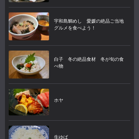
宇和島鯛めし 愛媛の絶品ご当地
グルメを食べよう！
白子 冬の絶品食材 冬が旬の食
べ物
ホヤ
生ゆば