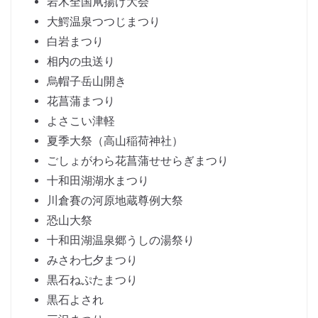
岩木全国凧揚げ大会
大鰐温泉つつじまつり
白岩まつり
相内の虫送り
烏帽子岳山開き
花菖蒲まつり
よさこい津軽
夏季大祭（高山稲荷神社）
ごしょがわら花菖蒲せせらぎまつり
十和田湖湖水まつり
川倉賽の河原地蔵尊例大祭
恐山大祭
十和田湖温泉郷うしの湯祭り
みさわ七夕まつり
黒石ねぷたまつり
黒石よされ