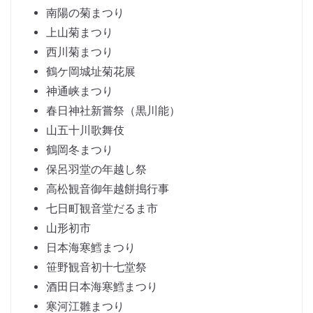
南陽の菊まつり
上山菊まつり
西川菊まつり
鶴ケ岡城址菊花展
神通峡まつり
春日神社新嘗祭（黒川能）
山五十川歌舞伎
鶴岡冬まつり
保呂羽堂の年越し祭
高松観音御年越餅搗行事
七日町観音堂だるま市
山形初市
日本海寒鱈まつり
笹野観音初十七堂祭
酒田日本海寒鱈まつり
寒河江雛まつり