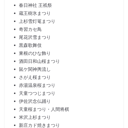
春日神社 王祇祭
蔵王樹氷まつり
上杉雪灯篭まつり
奇習カセ鳥
尾花沢雪まつり
黒森歌舞伎
東根のひな飾り
酒田日和山桜まつり
鼠ケ関神輿流し
さがえ桜まつり
赤湯温泉桜まつり
天童つつじまつり
伊佐沢念仏踊り
天童桜まつり・人間将棋
米沢上杉まつり
新庄カド焼きまつり