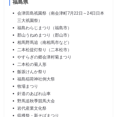
福島県
会津田島祇園祭（南会津町7月22日～24日日本
三大祇園祭）
福島わらじまつり（福島市）
郡山うねめまつり（郡山市）
相馬野馬追（南相馬市など）
二本松提灯祭り（二本松市）
やすらぎの郷会津村菊まつり
二本松の菊人形
飯坂けんか祭り
福島稲荷神社例大祭
牧場まつり
針道のあばれ山車
野馬追秋季競馬大会
岩代産業文化祭
収穫祭・新そばまつり