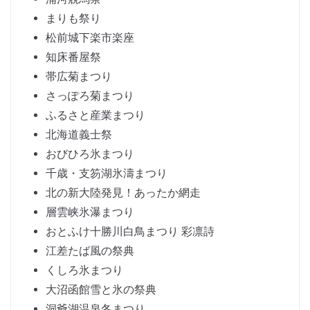
まりも祭り
松前城下楽市楽座
知床番屋祭
帯広菊まつり
さっぽろ菊まつり
ふるさと産業まつり
北海道義士祭
おびひろ氷まつり
千歳・支笏湖氷濤まつり
北の新大陸発見！あったか網走
層雲峡氷瀑まつり
おとふけ十勝川白鳥まつり 彩凛詩
江差たば風の祭典
くしろ氷まつり
大沼函館雪と氷の祭典
洞爺湖温泉冬まつり