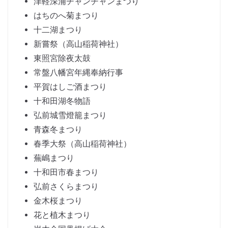
津軽深浦チャンチャンまつり
はちのへ菊まつり
十二湖まつり
新嘗祭（高山稲荷神社）
東照宮除夜太鼓
常盤八幡宮年縄奉納行事
平賀はしご酒まつり
十和田湖冬物語
弘前城雪燈籠まつり
青森冬まつり
春季大祭（高山稲荷神社）
蕪嶋まつり
十和田市春まつり
弘前さくらまつり
金木桜まつり
花と植木まつり