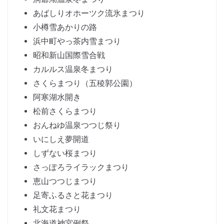
あばしりオホーツク流氷まつり
小樽雪あかりの路
浜中町やっ茶内雪まつり
昭和新山国際雪合戦
カルルス温泉冬まつり
さくらまつり（五稜郭公園）
阿寒湖水開き
松前さくらまつり
おんねゆ温泉つつじ祭り
いにしえ夢開道
しずない桜まつり
さっぽろライラックまつり
恵山つつじまつり
足寄ふるさと花まつり
礼文花まつり
北海道神宮例祭