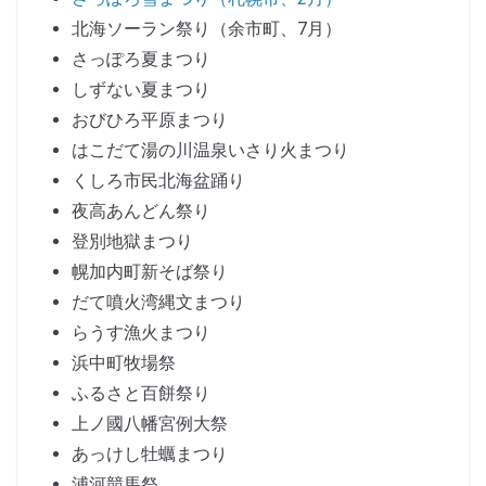
北海ソーラン祭り（余市町、7月）
さっぽろ夏まつり
しずない夏まつり
おびひろ平原まつり
はこだて湯の川温泉いさり火まつり
くしろ市民北海盆踊り
夜高あんどん祭り
登別地獄まつり
幌加内町新そば祭り
だて噴火湾縄文まつり
らうす漁火まつり
浜中町牧場祭
ふるさと百餅祭り
上ノ國八幡宮例大祭
あっけし牡蠣まつり
浦河競馬祭