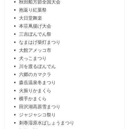
秋田船方節全国大会
抱返り紅葉祭
大日堂舞楽
本荘凧揚げ大会
三吉ぼんでん祭
なまはげ柴灯まつり
大館アメッコ市
犬っこまつり
川を渡るぼんでん
六郷のカマクラ
森岳温泉冬まつり
火振りかまくら
横手かまくら
田沢湖高原雪まつり
ジャジャシコ祭り
刺巻湿原水ばしょうまつり