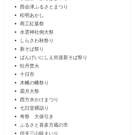
西会津ふるさとまつり
松明あかし
商工紅葉祭
水雲神社例大祭
しらさわ秋祭り
新そば祭り
ばんげいにしえ街道新そば祭り
牡丹焚火
十日市
木幡の幡祭り
霜月大祭
西方水かけまつり
七日堂裸詣り
奇祭 大俵引き
ふるさと喜多方蔵の市
信夫三山暁まいり