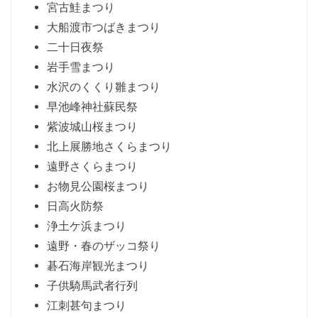
宮古鮭まつり
大船渡市つばきまつり
二十日夜祭
岩手雪まつり
水沢のくくり雛まつり
早池峰神社蘇民祭
紫波城山桜まつり
北上展勝地さくらまつり
遠野さくらまつり
お物見公園桜まつり
日高火防祭
浄土ケ浜まつり
遠野・春のザッコ祭り
碁石海岸観光まつり
子供騎馬武者行列
江刺甚句まつり