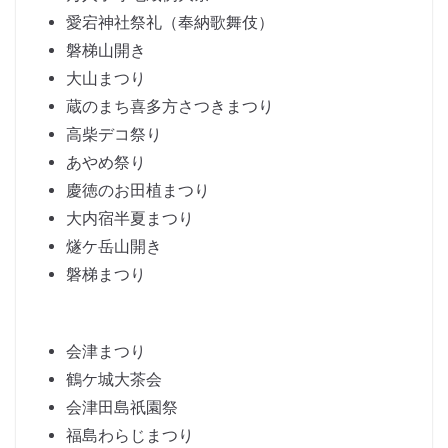
愛宕神社祭礼（奉納歌舞伎）
磐梯山開き
大山まつり
蔵のまち喜多方さつきまつり
高柴デコ祭り
あやめ祭り
慶徳のお田植まつり
大内宿半夏まつり
燧ケ岳山開き
磐梯まつり
会津まつり
鶴ケ城大茶会
会津田島祇園祭
福島わらじまつり