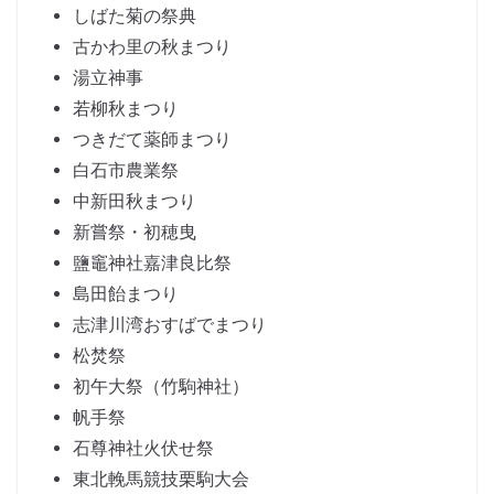
しばた菊の祭典
古かわ里の秋まつり
湯立神事
若柳秋まつり
つきだて薬師まつり
白石市農業祭
中新田秋まつり
新嘗祭・初穂曳
鹽竈神社嘉津良比祭
島田飴まつり
志津川湾おすばでまつり
松焚祭
初午大祭（竹駒神社）
帆手祭
石尊神社火伏せ祭
東北輓馬競技栗駒大会