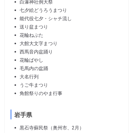
白瀑神社例大祭
七夕絵どうろうまつり
能代役七夕・シャチ流し
送り盆まつり
花輪ねぷた
大館大文字まつり
西馬音内盆踊り
花輪ばやし
毛馬内の盆踊
大名行列
うご牛まつり
角館祭りのやま行事
岩手県
黒石寺蘇民祭（奥州市、2月）