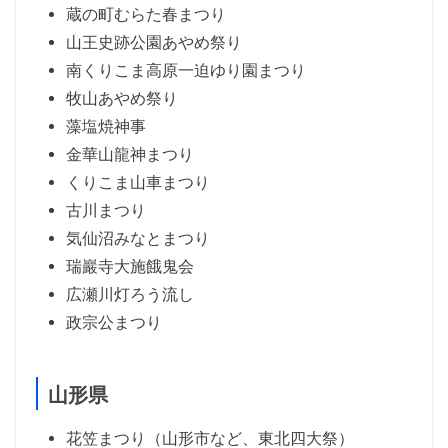
蔵の町むらた春まつり
山王史跡公園あやめ祭り
南くりこま高原一迫ゆり園まつり
牧山あやめ祭り
藻塩焼神事
金華山龍神まつり
くりこま山車まつり
古川まつり
気仙沼みなとまつり
瑞巖寺大施餓鬼会
広瀬川灯ろう流し
政宗公まつり
山形県
花笠まつり（山形市など、東北四大祭）