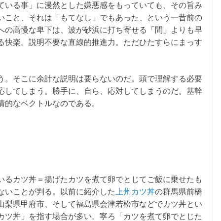
ている事」に漫然とした嫌悪感をもっていても、その旨み
いこと、それは「もてなし」でもあった、という一昔前の
への高慢な卑下は、波が砂浜に打ち寄せる「間」よりも早
る快楽。説明不要な直線的推進力。ただひたすらにまっす
う。そこに余計な説明は要らないのだ。頭で理解する必要
応してしまう。勝手に、自ら、応対してしまうのだ。基幹
情的なベクトルなのである。
いるカツ丼＝揚げたカツを煮て卵でとじてご飯に乗せたも
ないことが判る。以前に紹介した
上州カツ丼
の群馬県前橋
山梨県甲府市、そして福島県会津若松市などでカツ丼とい
カツ丼」を指す場合が多い。寧ろ「カツを煮て卵でとじた