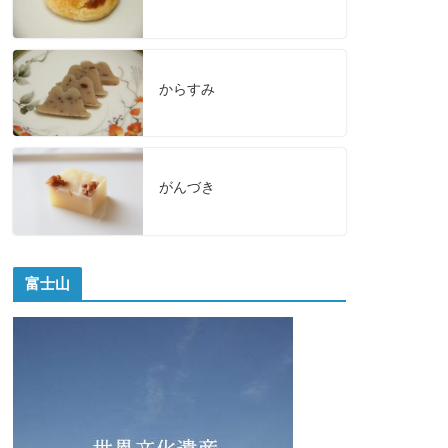
からすみ
がんづき
富士山