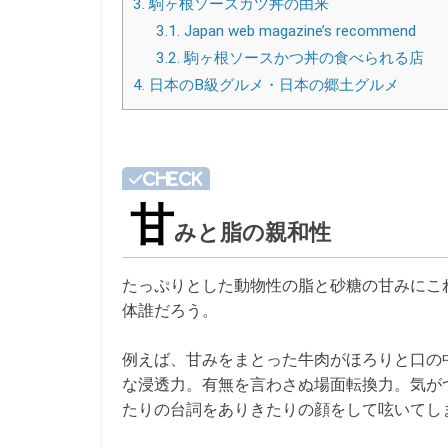
3.
駒ヶ根ソースカツ丼の由来
3.1.
Japan web magazine’s recommend
3.2.
駒ヶ根ソースかつ丼の食べられる店
4.
日本のB級グルメ・日本の郷土グルメ
甘
みと脂の親和性
たっぷりとした動物性の脂と砂糖の甘みにこ
体誰だろう。
例えば、甘みをまとった牛肉がほろりと口の
な浸透力。有無を言わさぬ場面転換力。気が
たりの台詞をありきたりの顔をして呟いてし