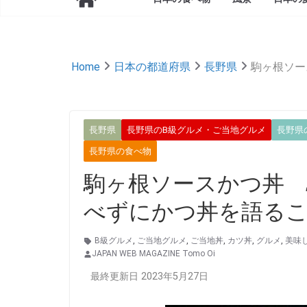
Home
日本の都道府県
長野県
駒ヶ根ソー
長野県
長野県のB級グルメ・ご当地グルメ
長野県
長野県の食べ物
駒ヶ根ソースかつ丼 
べずにかつ丼を語る
B級グルメ
,
ご当地グルメ
,
ご当地丼
,
カツ丼
,
グルメ
,
美味
JAPAN WEB MAGAZINE Tomo Oi
最終更新日 2023年5月27日