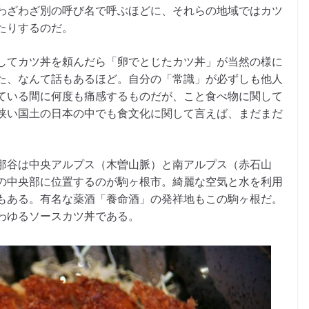
わざわざ別の呼び名で呼ぶほどに、それらの地域ではカツ
たりするのだ。
してカツ丼を頼んだら「卵でとじたカツ丼」が当然の様に
た、なんて話もあるほど。自分の「常識」が必ずしも他人
ている間に何度も痛感するものだが、こと食べ物に関して
狭い国土の日本の中でも食文化に関して言えば、まだまだ
那谷は中央アルプス（木曽山脈）と南アルプス（赤石山
の中央部に位置するのが駒ヶ根市。綺麗な空気と水を利用
もある。有名な薬酒「養命酒」の発祥地もこの駒ヶ根だ。
わゆるソースカツ丼である。