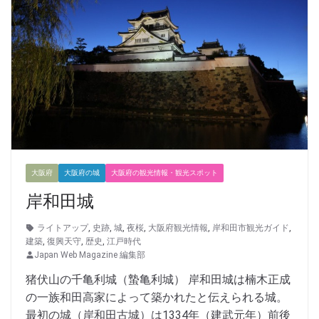
大阪府
大阪府の城
大阪府の観光情報・観光スポット
岸和田城
ライトアップ
,
史跡
,
城
,
夜桜
,
大阪府観光情報
,
岸和田市観光ガイド
,
建築
,
復興天守
,
歴史
,
江戸時代
Japan Web Magazine 編集部
猪伏山の千亀利城（蟄亀利城） 岸和田城は楠木正成
の一族和田高家によって築かれたと伝えられる城。
最初の城（岸和田古城）は1334年（建武元年）前後