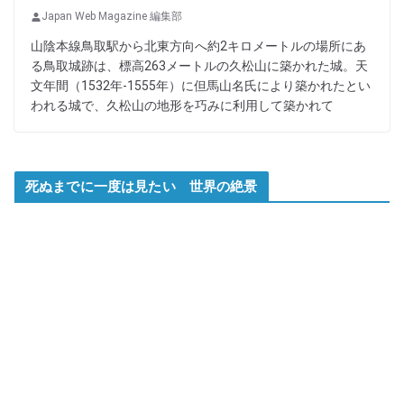
Japan Web Magazine 編集部
山陰本線鳥取駅から北東方向へ約2キロメートルの場所にあ
る鳥取城跡は、標高263メートルの久松山に築かれた城。天
文年間（1532年-1555年）に但馬山名氏により築かれたとい
われる城で、久松山の地形を巧みに利用して築かれて
死ぬまでに一度は見たい 世界の絶景