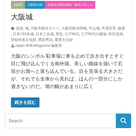
大阪府
大阪府の城
大阪府の観光情報・観光スポット
大阪城
史跡
,
城
,
大阪市観光ガイド
,
大阪府観光情報
,
平山城
,
平成百景
,
建築
,
日本100名城
,
日本三名城
,
歴史
,
江戸時代
,
江戸時代の建築
,
特別史跡
,
登録有形文化財
,
豊臣秀吉
,
重要文化財
Japan Web Magazine 編集部
大阪のシンボル 駐車場に車を止めて歩き出すとすぐ
目に飛び込んでくる南外堀。美しい曲線を描いて石
垣がお堀へと落ち込んでいる。目を見張る大きさだ
が、それでも全体から見れば、ほんの一部分にしか
過ぎないのだ。堀の幅があまりに広く
続きを読む