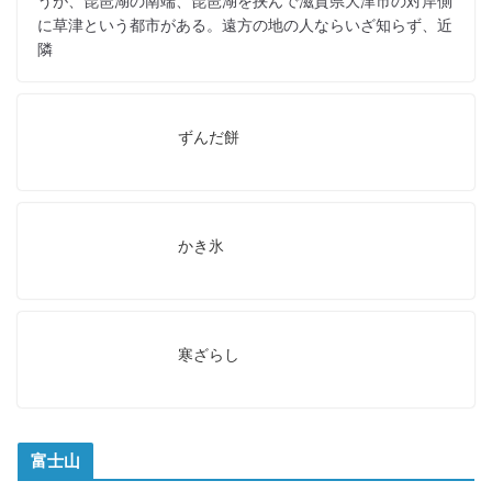
うが、琵琶湖の南端、琵琶湖を挟んで滋賀県大津市の対岸側
に草津という都市がある。遠方の地の人ならいざ知らず、近
隣
ずんだ餅
かき氷
寒ざらし
富士山