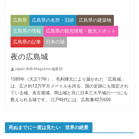
広島県
広島県の名所・旧跡
広島県の建築物
広島県の情報
広島県の観光情報・観光スポット
広島県の記事
日本の城
夜の広島城
Japan Web Magazine 編集部
1589年（天正17年）、毛利輝元により築かれた「広島城」
は、広さ約12万平方メートルを誇る、国の史跡にも指定され
ている城。名古屋城、岡山城と共に日本三大平城の一つにも
数えられる城です。 江戸時代には、広島藩42万600
死ぬまでに一度は見たい 世界の絶景