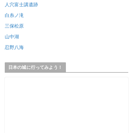
人穴富士講遺跡
白糸ノ滝
三保松原
山中湖
忍野八海
日本の城に行ってみよう！