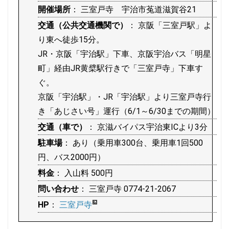
開催場所
： 三室戸寺 宇治市菟道滋賀谷21
交通（公共交通機関で）
： 京阪「三室戸駅」よ
り東へ徒歩15分。
JR・京阪「宇治駅」下車、京阪宇治バス「明星
町」経由JR黄檗駅行きで「三室戸寺」下車す
ぐ。
京阪「宇治駅」・JR「宇治駅」より三室戸寺行
き「あじさい号」運行（6/1～6/30までの期間）
交通（車で）
： 京滋バイパス宇治東ICより3分
駐車場
： あり（乗用車300台、乗用車1回500
円、バス2000円）
料金
： 入山料 500円
問い合わせ
： 三室戸寺 0774-21-2067
HP
：
三室戸寺