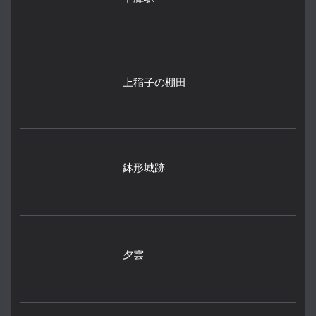
上稲子の棚田
鉢形城跡
夕雲