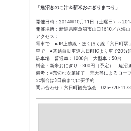
「魚沼きのこ汁＆新米おにぎりまつり」
開催日時：2014年10月11日（土曜日）～20
開催場所：新潟県南魚沼市山口1610／八海
アクセス：
電車で ●JR上越線・ほくほく線「六日町駅
車で ●関越自動車道六日町ICより車で20分(
駐車場：普通車：1000台 大型車：50台
料金：新米おにぎり：300円（予定） 魚沼き
備考：※売切れ次第終了 荒天等によるロー
の場合は3日前までに要予約
問い合わせ：六日町観光協会 025-770-1173 フ