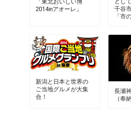
とし
「東北おいしい博
千谷
2014inアオーレ」
「市
新潟と日本と世界の
ご当地グルメが大集
長瀬
合！
（奉