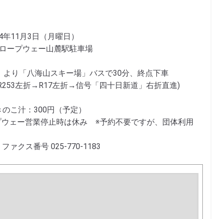
14年11月3日（月曜日）
山ロープウェー山麓駅駐車場
」より「八海山スキー場」バスで30分、終点下車
R253左折→R17左折→信号「四十日新道」右折直進)
のこ汁：300円（予定）
プウェー営業停止時は休み ※予約不要ですが、団体利用
ァクス番号 025-770-1183