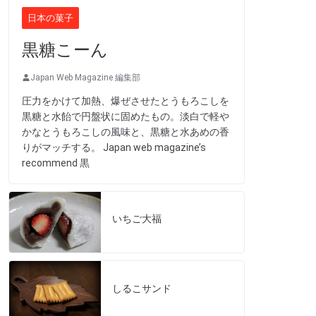
日本の菓子
黒糖こーん
Japan Web Magazine 編集部
圧力をかけて加熱、爆ぜさせたとうもろこしを
黒糖と水飴で円盤状に固めたもの。淡白で軽や
かなとうもろこしの風味と、黒糖と水あめの香
りがマッチする。 Japan web magazine’s
recommend 黒
いちご大福
しるこサンド