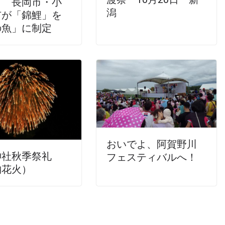
て 長岡市・小
潟
市が「錦鯉」を
の魚」に制定
おいでよ、阿賀野川
神社秋季祭礼
フェスティバルへ！
納花火）