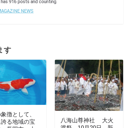
s 916 posts and counting.
 MAGAZINE NEWS
ます
の象徴として、
八海山尊神社 大火
に誇る地域の宝
渡祭 10月20日 新