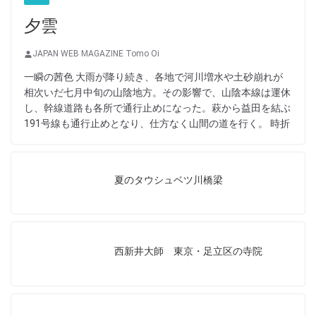
夕雲
JAPAN WEB MAGAZINE Tomo Oi
一瞬の茜色 大雨が降り続き、各地で河川増水や土砂崩れが
相次いだ七月中旬の山陰地方。その影響で、山陰本線は運休
し、幹線道路も各所で通行止めになった。萩から益田を結ぶ
191号線も通行止めとなり、仕方なく山間の道を行く。 時折
夏のタウシュベツ川橋梁
西新井大師 東京・足立区の寺院