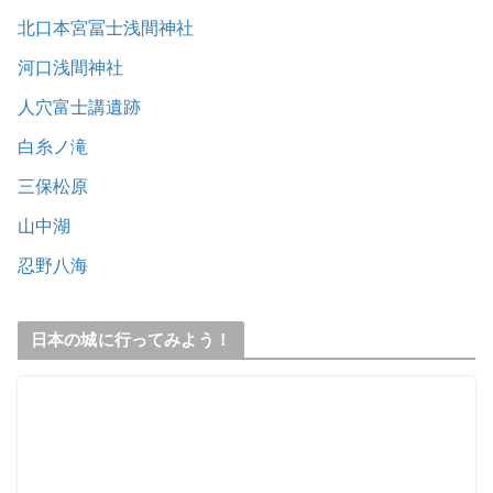
北口本宮冨士浅間神社
河口浅間神社
人穴富士講遺跡
白糸ノ滝
三保松原
山中湖
忍野八海
日本の城に行ってみよう！