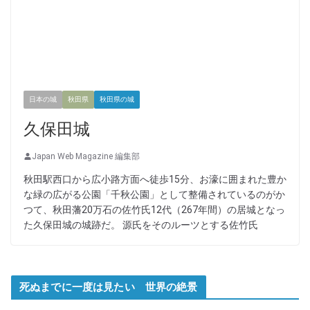
日本の城
秋田県
秋田県の城
久保田城
Japan Web Magazine 編集部
秋田駅西口から広小路方面へ徒歩15分、お濠に囲まれた豊か
な緑の広がる公園「千秋公園」として整備されているのがか
つて、秋田藩20万石の佐竹氏12代（267年間）の居城となっ
た久保田城の城跡だ。 源氏をそのルーツとする佐竹氏
死ぬまでに一度は見たい 世界の絶景