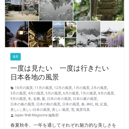
風景
一度は見たい 一度は行きたい
日本各地の風景
10月の風景
,
11月の風景
,
12月の風景
,
1月の風景
,
2月の風景
,
3月の風景
,
4月の風景
,
5月の風景
,
6月の風景
,
7月の風景
,
8月の風景
,
9月の風景
,
冬
,
名勝
,
夏
,
日本の冬の風景
,
日本の夏の風景
,
日本の春の風景
,
日本の秋の風景
,
日本の風景
,
春
,
神社
,
秋
,
紅葉
,
美しい
,
美しい日本の風景
,
美しい風景
,
雪
,
風景写真
Japan Web Magazine 編集部
春夏秋冬、一年を通してそれぞれ魅力的な美しさを