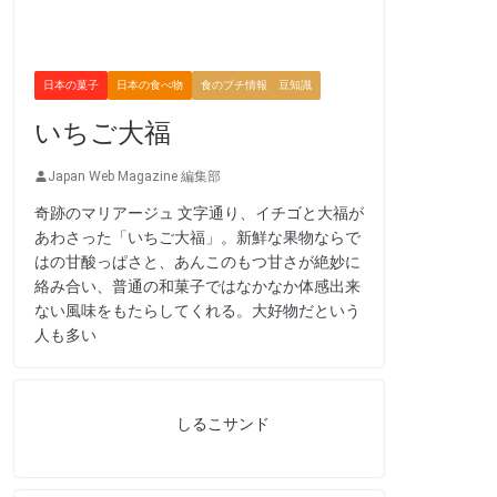
日本の菓子
日本の食べ物
食のプチ情報 豆知識
いちご大福
Japan Web Magazine 編集部
奇跡のマリアージュ 文字通り、イチゴと大福が
あわさった「いちご大福」。新鮮な果物ならで
はの甘酸っぱさと、あんこのもつ甘さが絶妙に
絡み合い、普通の和菓子ではなかなか体感出来
ない風味をもたらしてくれる。大好物だという
人も多い
しるこサンド