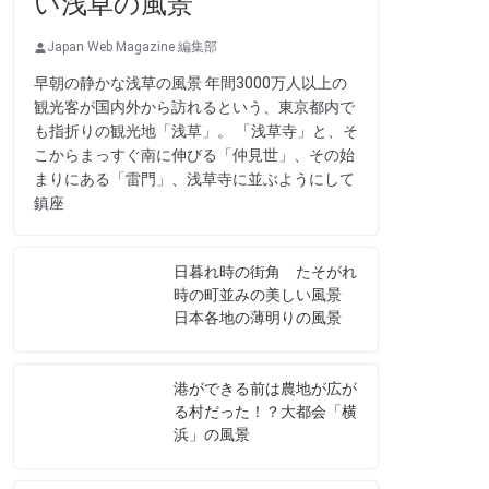
い浅草の風景
Japan Web Magazine 編集部
早朝の静かな浅草の風景 年間3000万人以上の
観光客が国内外から訪れるという、東京都内で
も指折りの観光地「浅草」。 「浅草寺」と、そ
こからまっすぐ南に伸びる「仲見世」、その始
まりにある「雷門」、浅草寺に並ぶようにして
鎮座
日暮れ時の街角 たそがれ
時の町並みの美しい風景
日本各地の薄明りの風景
港ができる前は農地が広が
る村だった！？大都会「横
浜」の風景