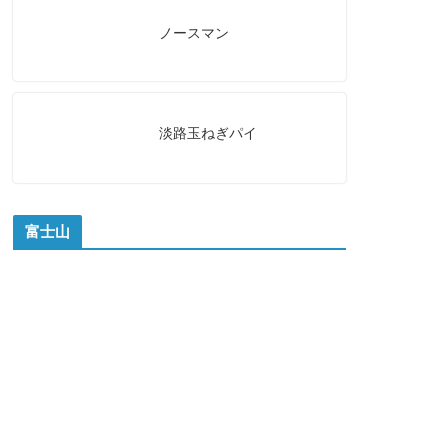
ノースマン
淡路玉ねぎパイ
富士山