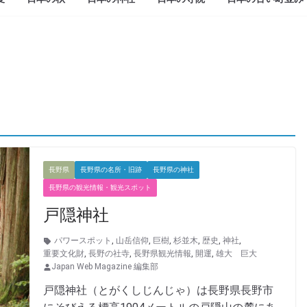
長野県
長野県の名所・旧跡
長野県の神社
長野県の観光情報・観光スポット
戸隠神社
パワースポット
,
山岳信仰
,
巨樹
,
杉並木
,
歴史
,
神社
,
重要文化財
,
長野の社寺
,
長野県観光情報
,
開運
,
雄大 巨大
Japan Web Magazine 編集部
戸隠神社（とがくしじんじゃ）は長野県長野市