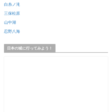
白糸ノ滝
三保松原
山中湖
忍野八海
日本の城に行ってみよう！