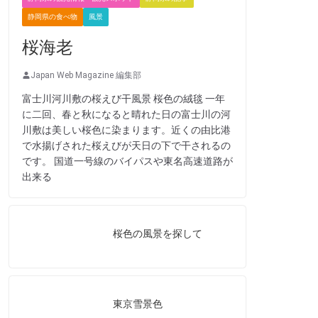
静岡県の食べ物
風景
桜海老
Japan Web Magazine 編集部
富士川河川敷の桜えび干風景 桜色の絨毯 一年
に二回、春と秋になると晴れた日の富士川の河
川敷は美しい桜色に染まります。近くの由比港
で水揚げされた桜えびが天日の下で干されるの
です。 国道一号線のバイパスや東名高速道路が
出来る
桜色の風景を探して
東京雪景色