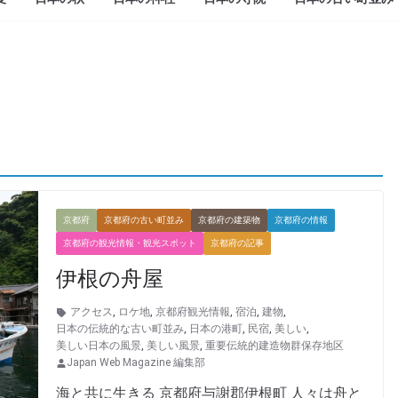
京都府
京都府の古い町並み
京都府の建築物
京都府の情報
京都府の観光情報・観光スポット
京都府の記事
伊根の舟屋
アクセス
,
ロケ地
,
京都府観光情報
,
宿泊
,
建物
,
日本の伝統的な古い町並み
,
日本の港町
,
民宿
,
美しい
,
美しい日本の風景
,
美しい風景
,
重要伝統的建造物群保存地区
Japan Web Magazine 編集部
海と共に生きる 京都府与謝郡伊根町 人々は舟と