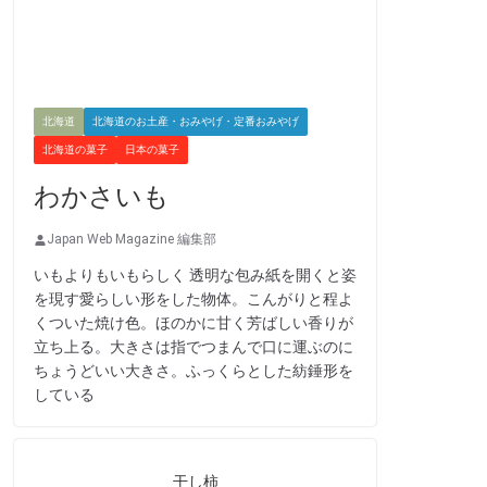
北海道
北海道のお土産・おみやげ・定番おみやげ
北海道の菓子
日本の菓子
わかさいも
Japan Web Magazine 編集部
いもよりもいもらしく 透明な包み紙を開くと姿
を現す愛らしい形をした物体。こんがりと程よ
くついた焼け色。ほのかに甘く芳ばしい香りが
立ち上る。大きさは指でつまんで口に運ぶのに
ちょうどいい大きさ。ふっくらとした紡錘形を
している
干し柿