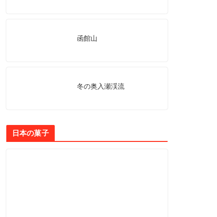
函館山
冬の奥入瀬渓流
日本の菓子