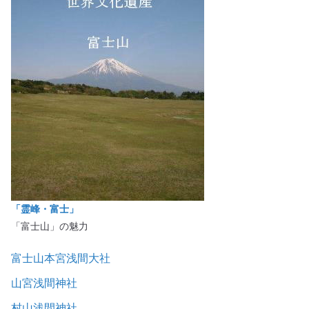
「霊峰・富士」
「富士山」の魅力
富士山本宮浅間大社
山宮浅間神社
村山浅間神社