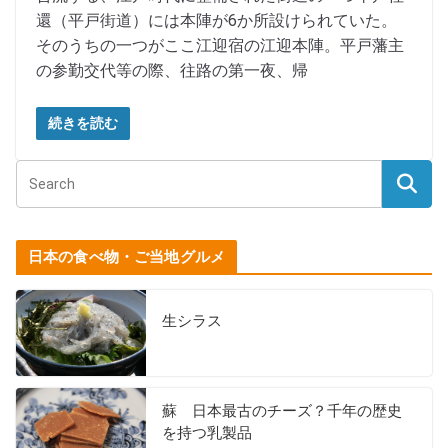
還（平戸街道）には本陣が6か所設けられていた。
そのうちの一つがここ江迎宿の江迎本陣。平戸藩主
の参勤交代等の際、往路の第一夜、帰
続きを読む
日本の食べ物・ご当地グルメ
生シラス
蘇 日本最古のチーズ？千年の歴史
を持つ乳製品