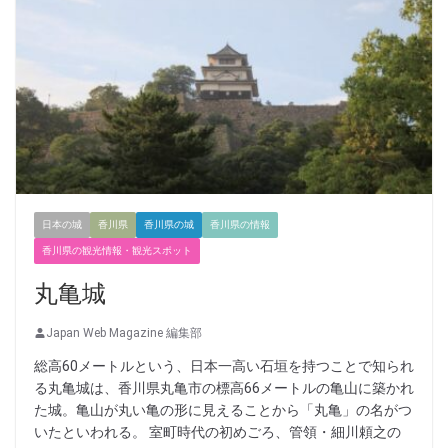
日本の城
香川県
香川県の城
香川県の情報
香川県の観光情報・観光スポット
丸亀城
Japan Web Magazine 編集部
総高60メートルという、日本一高い石垣を持つことで知られ
る丸亀城は、香川県丸亀市の標高66メートルの亀山に築かれ
た城。亀山が丸い亀の形に見えることから「丸亀」の名がつ
いたといわれる。 室町時代の初めごろ、管領・細川頼之の