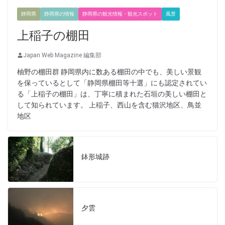
静岡県
静岡県の情報
静岡県の観光情報・観光スポット
風景
上稲子の棚田
Japan Web Magazine 編集部
柚野の棚田群 静岡県内に数ある棚田の中でも、美しい景観
を保っているとして「静岡県棚田等十選」にも認定されてい
る「上稲子の棚田」は、丁寧に積まれた石垣の美しい棚田と
して知られています。 上稲子、西山を含む猫沢地区、鳥並
地区
鉢形城跡
夕雲