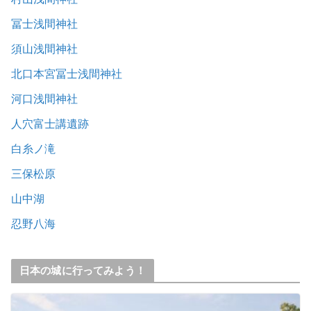
冨士浅間神社
須山浅間神社
北口本宮冨士浅間神社
河口浅間神社
人穴富士講遺跡
白糸ノ滝
三保松原
山中湖
忍野八海
日本の城に行ってみよう！