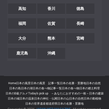
高知
香川
徳島
福岡
佐賀
長崎
大分
熊本
宮崎
鹿児島
沖縄
Home
日本の風景
日本の風景 記事一覧
日本の名勝・景勝地
日本の自然
日本の島
日本の湖
日本の食べ物記事一覧
日本の食べ物
日本の郷土料理
日本のB級グルメ
Today’s pick up ～あなたにおすすめの一枚～
日本の建築
日本の城
日本の温泉
日本の神社・仏閣
日本の山
日本の自然
日本の動植物
日本の世界遺産
都道府県
日本の名勝・景勝地