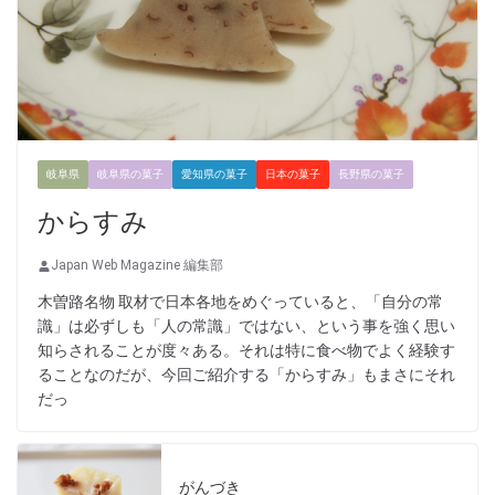
岐阜県
岐阜県の菓子
愛知県の菓子
日本の菓子
長野県の菓子
からすみ
Japan Web Magazine 編集部
木曽路名物 取材で日本各地をめぐっていると、「自分の常
識」は必ずしも「人の常識」ではない、という事を強く思い
知らされることが度々ある。それは特に食べ物でよく経験す
ることなのだが、今回ご紹介する「からすみ」もまさにそれ
だっ
がんづき