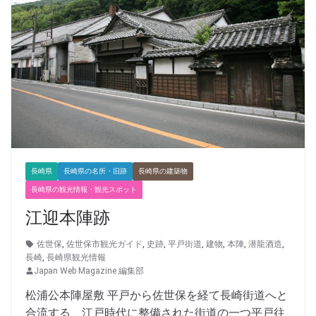
長崎県
長崎県の名所・旧跡
長崎県の建築物
長崎県の観光情報・観光スポット
江迎本陣跡
佐世保
,
佐世保市観光ガイド
,
史跡
,
平戸街道
,
建物
,
本陣
,
潜龍酒造
,
長崎
,
長崎県観光情報
Japan Web Magazine 編集部
松浦公本陣屋敷 平戸から佐世保を経て長崎街道へと
合流する、江戸時代に整備された街道の一つ平戸往