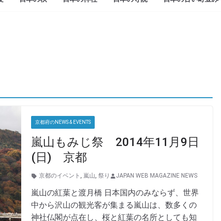
京都府のNEWS & EVENTS
嵐山もみじ祭 2014年11月9日
(日) 京都
京都のイベント
,
嵐山
,
祭り
JAPAN WEB MAGAZINE NEWS
嵐山の紅葉と渡月橋 日本国内のみならず、世界
中から沢山の観光客が集まる嵐山は、数多くの
神社仏閣が点在し、桜と紅葉の名所としても知