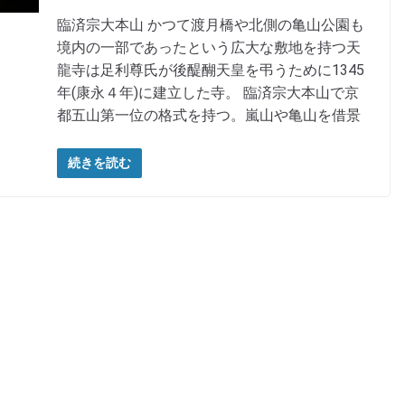
臨済宗大本山 かつて渡月橋や北側の亀山公園も
境内の一部であったという広大な敷地を持つ天
龍寺は足利尊氏が後醍醐天皇を弔うために1345
年(康永４年)に建立した寺。 臨済宗大本山で京
都五山第一位の格式を持つ。嵐山や亀山を借景
続きを読む