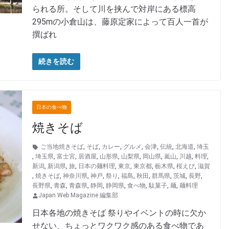
られる所。そして川を挟んで対岸にある標高
295mの小倉山は、藤原定家によって百人一首が
撰ばれ
続きを読む
日本の食べ物
焼きそば
ご当地焼きそば
,
そば
,
カレー
,
グルメ
,
会津
,
伝統
,
北海道
,
埼玉
,
埼玉県
,
富士宮
,
居酒屋
,
山形県
,
山梨県
,
岡山県
,
嵐山
,
川越
,
料理
,
新潟
,
新潟県
,
旅
,
日本の麺料理
,
東京
,
東京都
,
栃木県
,
桜えび
,
滋賀
,
焼きそば
,
神奈川県
,
神戸
,
祭り
,
福島
,
秋田
,
群馬県
,
茨城
,
長野
,
長野県
,
青森
,
青森県
,
静岡
,
静岡県
,
食べ物
,
駄菓子
,
麺
,
麺料理
Japan Web Magazine 編集部
日本各地の焼きそば 祭りやイベントの時に欠か
せない、ちょっとワクワク感のある食べ物であ