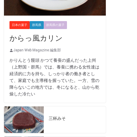
日本の菓子
群馬県
群馬県の菓子
からっ風カリン
Japan Web Magazine 編集部
かりんとう饅頭 かつて養蚕の盛んだった上州
（上野国・群馬）では、養蚕に携わる女性達は
経済的に力を持ち、しっかり者の働き者とし
て、家庭でも主導権を握っていた。一方、雪の
降らないこの地方では、冬になると、山から乾
燥した冷たい
三杯みそ