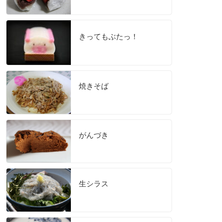
きってもぶたっ！
焼きそば
がんづき
生シラス