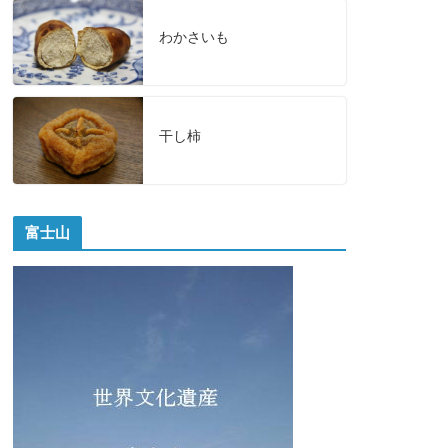
わかさいも
干し柿
富士山