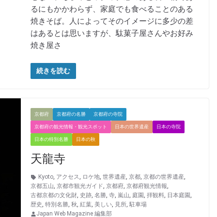
るにもかかわらず、家庭でも食べることのある
焼きそば。人によってそのイメージに多少の差
はあるとは思いますが、駄菓子屋さんやお好み
焼き屋さ
続きを読む
京都府
京都府の名勝
京都府の寺院
京都府の観光情報・観光スポット
日本の世界遺産
日本の寺院
日本の特別名勝
日本の秋
天龍寺
Kyoto
,
アクセス
,
ロケ地
,
世界遺産
,
京都
,
京都の世界遺産
,
京都五山
,
京都市観光ガイド
,
京都府
,
京都府観光情報
,
古都京都の文化財
,
史跡
,
名勝
,
寺
,
嵐山
,
庭園
,
拝観料
,
日本庭園
,
歴史
,
特別名勝
,
秋
,
紅葉
,
美しい
,
見所
,
駐車場
Japan Web Magazine 編集部