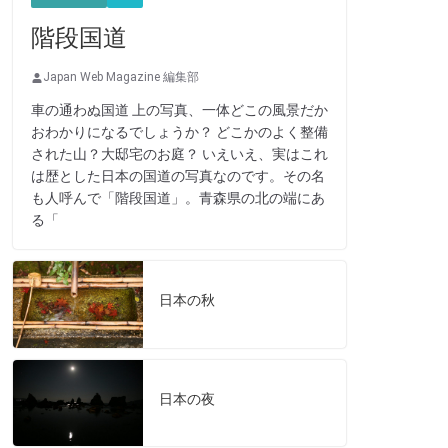
階段国道
Japan Web Magazine 編集部
車の通わぬ国道 上の写真、一体どこの風景だか
おわかりになるでしょうか？ どこかのよく整備
された山？大邸宅のお庭？ いえいえ、実はこれ
は歴とした日本の国道の写真なのです。その名
も人呼んで「階段国道」。青森県の北の端にあ
る「
日本の秋
日本の夜