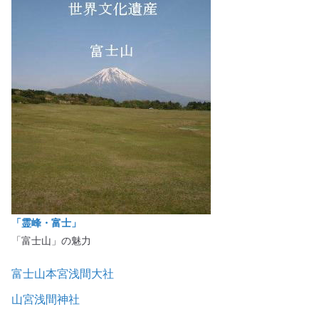
「霊峰・富士」
「富士山」の魅力
富士山本宮浅間大社
山宮浅間神社