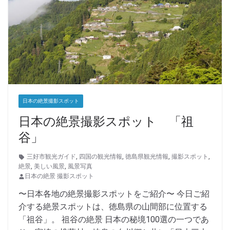
日本の絶景撮影スポット
日本の絶景撮影スポット 「祖
谷」
三好市観光ガイド
,
四国の観光情報
,
徳島県観光情報
,
撮影スポット
,
絶景
,
美しい風景
,
風景写真
日本の絶景 撮影スポット
〜日本各地の絶景撮影スポットをご紹介〜 今日ご紹
介する絶景スポットは、徳島県の山間部に位置する
「祖谷」。 祖谷の絶景 日本の秘境100選の一つであ