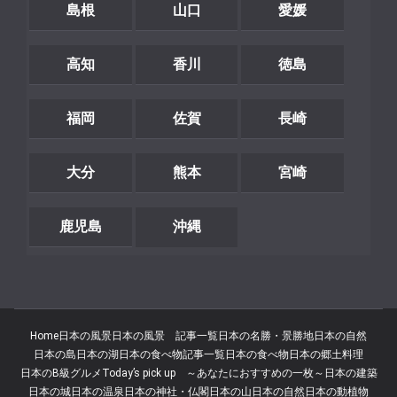
島根
山口
愛媛
高知
香川
徳島
福岡
佐賀
長崎
大分
熊本
宮崎
鹿児島
沖縄
Home
日本の風景
日本の風景 記事一覧
日本の名勝・景勝地
日本の自然
日本の島
日本の湖
日本の食べ物記事一覧
日本の食べ物
日本の郷土料理
日本のB級グルメ
Today’s pick up ～あなたにおすすめの一枚～
日本の建築
日本の城
日本の温泉
日本の神社・仏閣
日本の山
日本の自然
日本の動植物