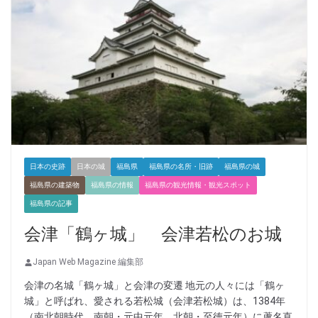
日本の史跡
日本の城
福島県
福島県の名所・旧跡
福島県の城
福島県の建築物
福島県の情報
福島県の観光情報・観光スポット
福島県の記事
会津「鶴ヶ城」 会津若松のお城
Japan Web Magazine 編集部
会津の名城「鶴ヶ城」と会津の変遷 地元の人々には「鶴ヶ
城」と呼ばれ、愛される若松城（会津若松城）は、1384年
（南北朝時代 南朝・元中元年、北朝・至徳元年）に蘆名直