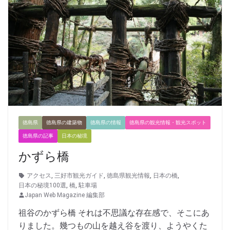
徳島県
徳島県の建築物
徳島県の情報
徳島県の観光情報・観光スポット
徳島県の記事
日本の秘境
かずら橋
アクセス
,
三好市観光ガイド
,
徳島県観光情報
,
日本の橋
,
日本の秘境100選
,
橋
,
駐車場
Japan Web Magazine 編集部
祖谷のかずら橋 それは不思議な存在感で、そこにあ
りました。幾つもの山を越え谷を渡り、ようやくた