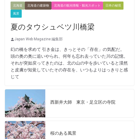
北海道
北海道の建築物
北海道の観光情報・観光スポット
日本の秘境
風景
夏のタウシュベツ川橋梁
Japan Web Magazine 編集部
幻の橋を求めて 引き金は、きっとその「存在」の気配だ。
頭の奥の奥に追いやられ、何年も忘れ去っていた川の記憶。
それが突如戻ってきたのは、北の山の中を歩いていると漠然
と皮膚が知覚していたその存在を、いつもよりはっきりと感
じて
西新井大師 東京・足立区の寺院
桜のある風景