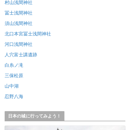
村山浅間神社
冨士浅間神社
須山浅間神社
北口本宮冨士浅間神社
河口浅間神社
人穴富士講遺跡
白糸ノ滝
三保松原
山中湖
忍野八海
日本の城に行ってみよう！