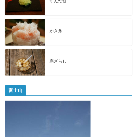
ずんだ餅
かき氷
寒ざらし
富士山