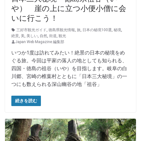
や） 崖の上に立つ小便小僧に会
いに行こう！
三好市観光ガイド
,
徳島県観光情報
,
旅
,
日本の秘境100選
,
秘境
,
絶景
,
美
,
美しい
,
自然
,
街道
,
観光
Japan Web Magazine 編集部
いつか1度は訪れてみたい！絶景の日本の秘境をめ
ぐる旅。今回は平家の落人の地としても知られる、
四国・徳島の祖谷（いや）を目指します。岐阜の白
川郷、宮崎の椎葉村とともに「日本三大秘境」の一
つにも数えられる深山幽谷の地「祖谷」
続きを読む