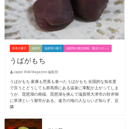
日本の菓子
滋賀県
滋賀県の菓子
滋賀県の観光情報・観光スポット
うばがもち
Japan Web Magazine 編集部
うばがもち 家康も芭蕉も食べたうばがもち 全国的な知名度
で言うとどうしても群馬県にある温泉に軍配が上がってしま
うが、琵琶湖の南端、琵琶湖を挟んで滋賀県大津市の対岸側
に草津という都市がある。遠方の地の人ならいざ知らず、近
隣