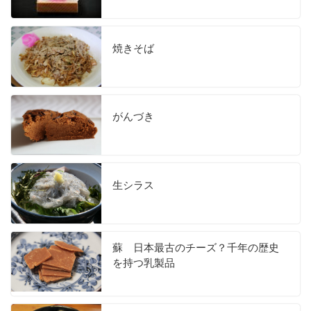
焼きそば
がんづき
生シラス
蘇 日本最古のチーズ？千年の歴史
を持つ乳製品