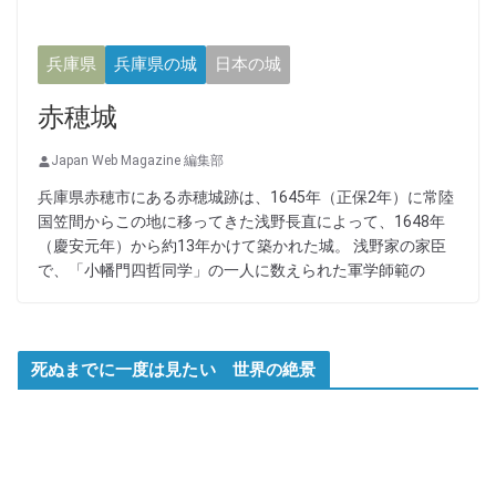
兵庫県
兵庫県の城
日本の城
赤穂城
Japan Web Magazine 編集部
兵庫県赤穂市にある赤穂城跡は、1645年（正保2年）に常陸
国笠間からこの地に移ってきた浅野長直によって、1648年
（慶安元年）から約13年かけて築かれた城。 浅野家の家臣
で、「小幡門四哲同学」の一人に数えられた軍学師範の
死ぬまでに一度は見たい 世界の絶景