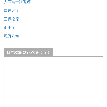
人穴富士講遺跡
白糸ノ滝
三保松原
山中湖
忍野八海
日本の城に行ってみよう！