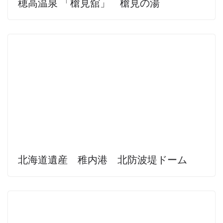
穂高温泉 「槍見舘」 槍見の湯
北海道遺産 稚内港 北防波堤ドーム