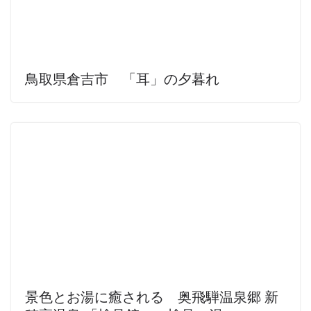
鳥取県倉吉市 「耳」の夕暮れ
景色とお湯に癒される 奥飛騨温泉郷 新