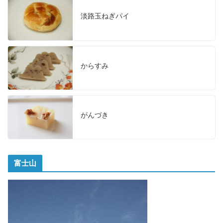
淡路玉ねぎパイ
からすみ
がんづき
富士山