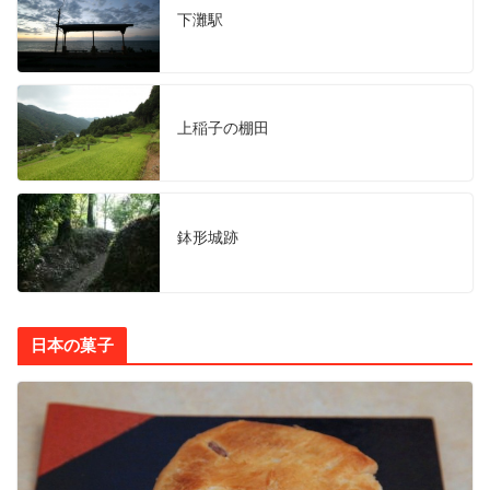
下灘駅
上稲子の棚田
鉢形城跡
日本の菓子