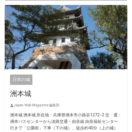
日本の城
洲本城
Japan Web Magazine 編集部
洲本城 洲本城 所在地：兵庫県洲本市小路谷1272−2 交 通：
洲本バスセンターから淡路交通・由良線 由良福祉センター
行きで「公園前」下車（下の城）、徒歩約40分（上の城）