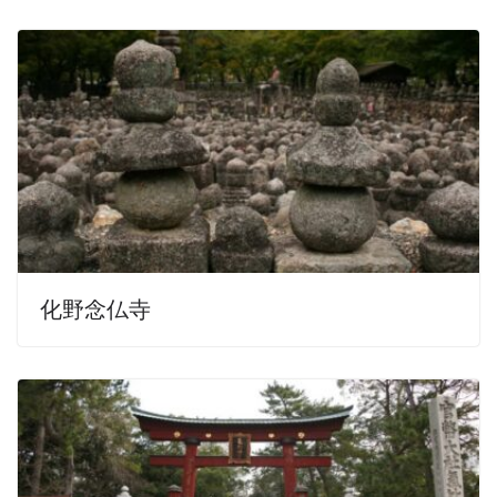
化野念仏寺