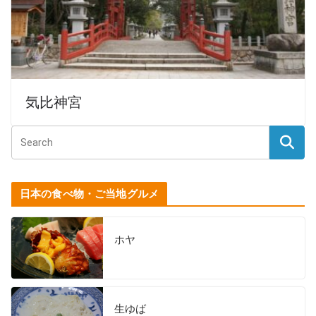
気比神宮
日本の食べ物・ご当地グルメ
ホヤ
生ゆば