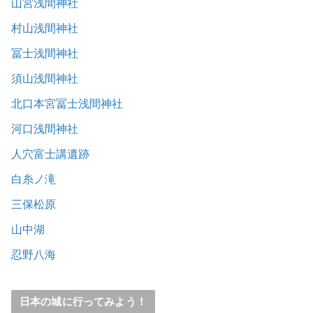
山宮浅間神社
村山浅間神社
冨士浅間神社
須山浅間神社
北口本宮冨士浅間神社
河口浅間神社
人穴富士講遺跡
白糸ノ滝
三保松原
山中湖
忍野八海
日本の城に行ってみよう！